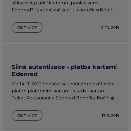
zákazníci, platící kartami a poukázkami
Edenred? Jak správně zacílit a doručit sdělení
nebo marketingovou akci přímo k nim ?
ČÍST VÍCE
3. 10. 2019
Silná autentizace - platba kartami
Edenred
Od 14. 9. 2019 dochází ke změnám v ověřování
plateb platebními kartami, a tedy i kartami
Ticket Restaurant a Edenred Benefits. Počínaje
tímto dnem budou veškeré platby probíhat v
režimu tzv. silné autentizace neboli silného
ČÍST VÍCE
17. 9. 2019
ověření klienta.