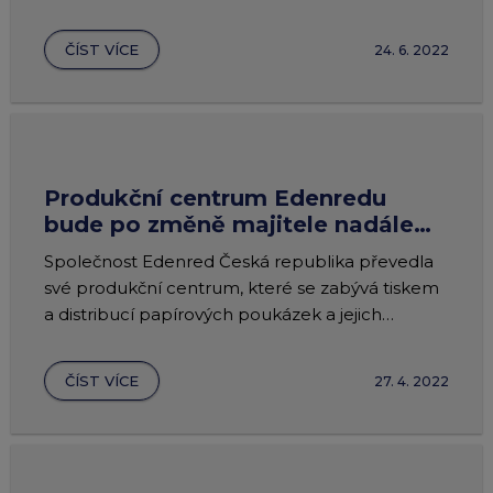
ČÍST VÍCE
24. 6. 2022
Produkční centrum Edenredu
bude po změně majitele nadále
poskytovat plný rozsah služeb
Společnost Edenred Česká republika převedla
partnerům
své produkční centrum, které se zabývá tiskem
a distribucí papírových poukázek a jejich
načítáním před zpětným proplácením, do nové
společnosti aeqoom technologies.
ČÍST VÍCE
27. 4. 2022