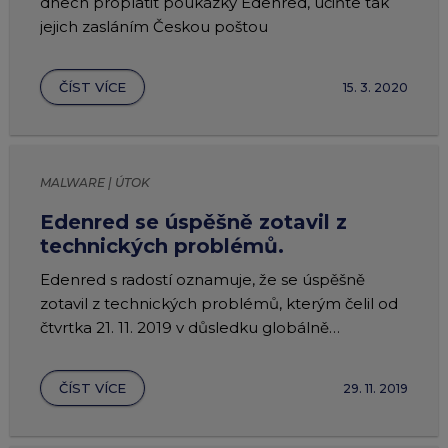
dnech proplatit poukázky Edenred, učiňte tak
jejich zasláním Českou poštou
ČÍST VÍCE
15. 3. 2020
MALWARE | ÚTOK
Edenred se úspěšně zotavil z
technických problémů.
Edenred s radostí oznamuje, že se úspěšně
zotavil z technických problémů, kterým čelil od
čtvrtka 21. 11. 2019 v důsledku globálně
vedeného malwarového útoku.
ČÍST VÍCE
29. 11. 2019