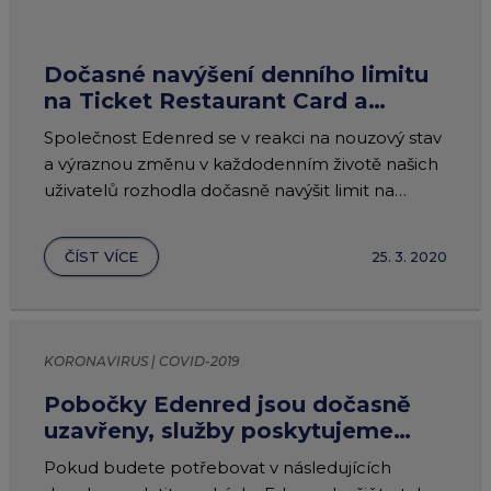
Dočasné navýšení denního limitu
na Ticket Restaurant Card a
Edenred Card na 2 000 Kč
Společnost Edenred se v reakci na nouzový stav
a výraznou změnu v každodenním životě našich
uživatelů rozhodla dočasně navýšit limit na
platby kartami Ticket Restaurant Card a
Edenred Card.
ČÍST VÍCE
25. 3. 2020
KORONAVIRUS | COVID-2019
Pobočky Edenred jsou dočasně
uzavřeny, služby poskytujeme
nadále!
Pokud budete potřebovat v následujících