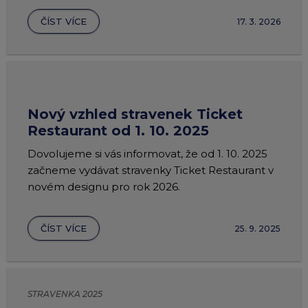
chevron_right
Peněženka Edenred Benefits
Edenred Benefits poukázky
Edenred Benefity Premium
Ostatní produkty
Kontakty
ČÍST VÍCE
17. 3. 2026
Peněženka Edenred Health
All-in-One cafeterie FKSP
Edenred Compliments
Edenred Card FKSP
Stravenkový portál
Edenred Čistý
Nový vzhled stravenek Ticket
TANKARTA Benefit od Edenred
Qerko
Edenred Service
Restaurant od 1. 10. 2025
Dovolujeme si vás informovat, že od 1. 10. 2025
Informace k migraci na Edenred Card
začneme vydávat stravenky Ticket Restaurant v
novém designu pro rok 2026.
ČÍST VÍCE
25. 9. 2025
STRAVENKA 2025