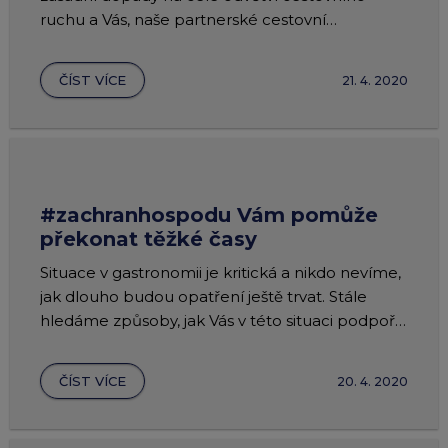
ruchu a Vás, naše partnerské cestovní
kanceláře. Naším cílem je proto pomoci Vám
překonat (zejména finančně) toto složité
ČÍST VÍCE
21. 4. 2020
období, abyste po skončení současných
opatření mohli znovu poskytovat klientům
služby v původním rozsahu.
#zachranhospodu Vám pomůže
překonat těžké časy
Situace v gastronomii je kritická a nikdo nevíme,
jak dlouho budou opatření ještě trvat. Stále
hledáme způsoby, jak Vás v této situaci podpořit,
abyste po zrušení vládních opatření mohli ve
svých provozovnách opět přivítat Vaše věrné
ČÍST VÍCE
20. 4. 2020
zákazníky.