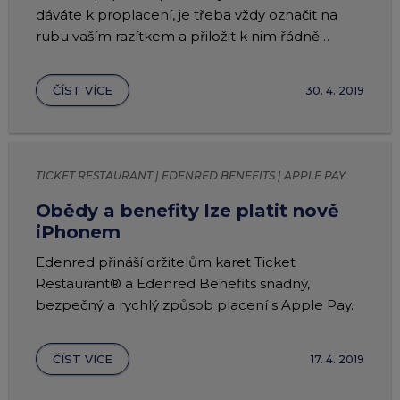
dáváte k proplacení, je třeba vždy označit na
rubu vaším razítkem a přiložit k nim řádně
vyplněný formulář výčetky.
ČÍST VÍCE
30. 4. 2019
TICKET RESTAURANT | EDENRED BENEFITS | APPLE PAY
Obědy a benefity lze platit nově
iPhonem
Edenred přináší držitelům karet Ticket
Restaurant® a Edenred Benefits snadný,
bezpečný a rychlý způsob placení s Apple Pay.
ČÍST VÍCE
17. 4. 2019