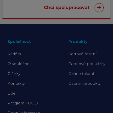
arrow_forward
Chci spolupracovat
Společnost
Produkty
Kariéra
Kartové řešení
O společnosti
Papírové poukázky
Články
Online řešení
Kontakty
Ostatní produkty
Lidé
Program FOOD
Právní informace