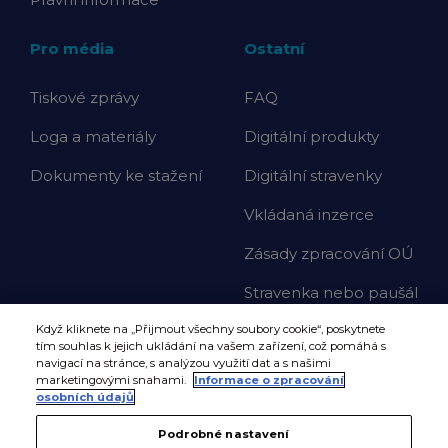
Pro média
Ostatní
Tiskové zprávy
FAQ
Loga a materiály
Digitální produkty
Dokumenty ke stažení
Digitální stravenky
Vkládaná inzerce
Zásady zpracování OÚ
Stravenka nebo paušál
Když kliknete na „Přijmout všechny soubory cookie“, poskytnete
tím souhlas k jejich ukládání na vašem zařízení, což pomáhá s
navigací na stránce, s analýzou využití dat a s našimi
marketingovými snahami.
Informace o zpracování
osobních údajů
Podrobné nastavení