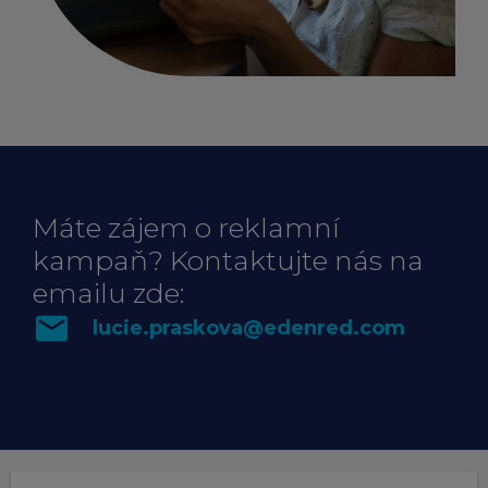
Máte zájem o reklamní
kampaň? Kontaktujte nás na
emailu zde
:
email
lucie.praskova@edenred.com