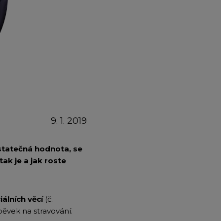
emium
arrow_forward
9. 1. 2019
ostatečná hodnota, se
ak je a jak roste
álních věcí
(č.
pěvek na stravování.