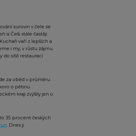
vání surovin v čele se
 si Češi stále častěji
 Kuchaři vaří z lepších a
jeme i my, v růstu zájmu
vy do sítě restaurací
, kde za oběd v průměru
koro o pětinu.
ckém kraji zvýšily jen o
šilo 35 procent českých
run
. Dnes ji