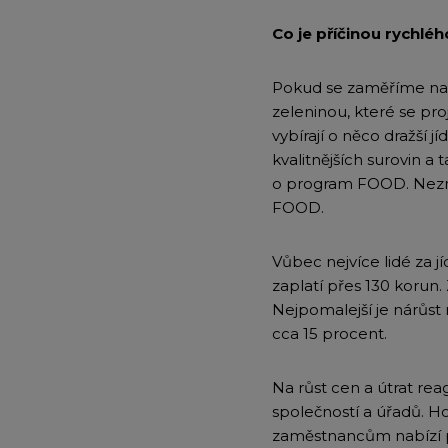
Co je příčinou rychlé
Pokud se zaměříme na p
zeleninou, které se pro
vybírají o něco dražší jí
kvalitnějších surovin a
o program FOOD. Nezn
FOOD.
Vůbec nejvíce lidé za jí
zaplatí přes 130 korun
Nejpomalejší je nárůst 
cca 15 procent.
Na růst cen a útrat rea
společností a úřadů. Ho
zaměstnancům nabízí p