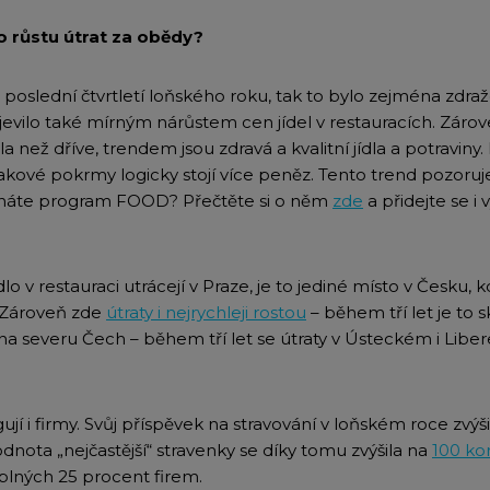
ho růstu útrat za obědy?
oslední čtvrtletí loňského roku, tak to bylo zejména zdražo
jevilo také mírným nárůstem cen jídel v restauracích. Zároveň
dla než dříve, trendem jsou zdravá a kvalitní jídla a potraviny.
 takové pokrmy logicky stojí více peněz. Tento trend pozoru
áte program FOOD? Přečtěte si o něm
zde
a přidejte se i 
dlo v restauraci utrácejí v Praze, je to jediné místo v Česku
. Zároveň zde
útraty i nejrychleji rostou
– během tří let je to s
na severu Čech – během tří let se útraty v Ústeckém i Libere
gují i firmy. Svůj příspěvek na stravování v loňském roce zvý
dnota „nejčastější“ stravenky se díky tomu zvýšila na
100 ko
lných 25 procent firem.