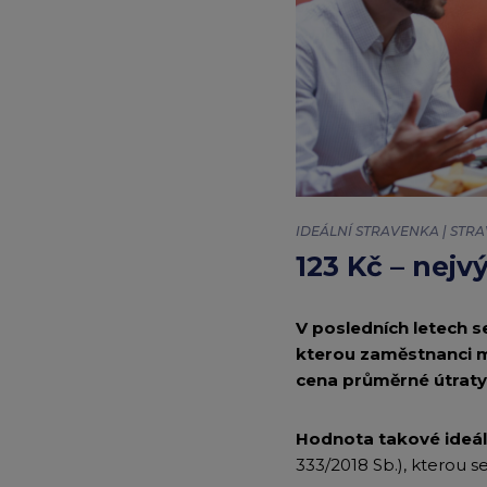
|
Edenred
IDEÁLNÍ STRAVENKA | STRA
123 Kč – nej
V posledních letech s
kterou zaměstnanci mo
cena průměrné útraty
Hodnota takové ideáln
333/2018 Sb.), kterou s