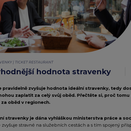
Edenred Benefity Pr
Návod k přihlášení
VENKY | TICKET RESTAURANT
výhodnější hodnota stravenky
e pravidelně zvyšuje hodnota ideální stravenky, tedy d
hou zaplatit za celý svůj oběd. Přečtěte si, proč tomu t
 za oběd v regionech.
í stravenky je dána vyhláškou ministerstva práce a soci
e zvyšuje stravné na služebních cestách a s tím spojený přís