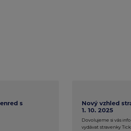
enred s
Nový vzhled str
1. 10. 2025
Dovolujeme si vás inf
vydávat stravenky Tic