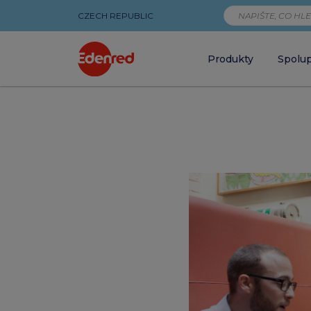
CZECH REPUBLIC
Produkty
Spolu
123
Kč
–
nejvýhodnější
hodnota
stravenky
|
Články