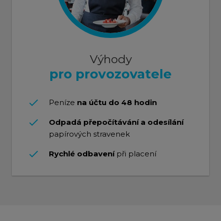
Výhody
pro provozovatele
done
Peníze
na účtu do 48 hodin
done
Odpadá přepočítávání a odesílání
papírových stravenek
done
Rychlé odbavení
při placení