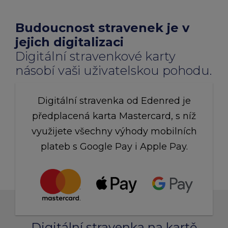
chevron_right
Peněženka Edenred Benefits
Edenred Benefits poukázky
Edenred Benefity Premium
Ostatní produkty
Kontakty
Budoucnost stravenek je v
Peněženka Edenred Health
All-in-One cafeterie FKSP
Edenred Compliments
jejich digitalizaci
Digitální stravenkové karty
Edenred Card FKSP
Stravenkový portál
Edenred Čistý
násobí vaši uživatelskou pohodu.
TANKARTA Benefit od Edenred
Qerko
Edenred Service
Digitální stravenka od Edenred je
předplacená karta Mastercard, s níž
Informace k migraci na Edenred Card
využijete všechny výhody mobilních
plateb s Google Pay i Apple Pay.
Digitální stravenka na kartě