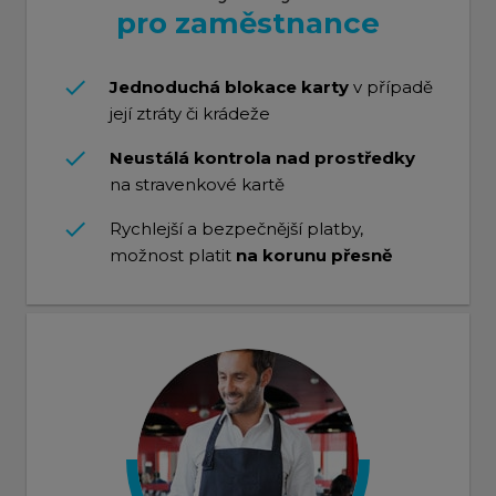
pro zaměstnance
done
Jednoduchá blokace karty
v případě
její ztráty či krádeže
done
Neustálá kontrola nad prostředky
na stravenkové kartě
done
Rychlejší a bezpečnější platby,
možnost platit
na korunu přesně