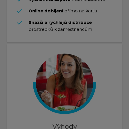
done
Online dobíjení
přímo na kartu
done
Snazší a rychlejší distribuce
prostředků k zaměstnancům
Výhody