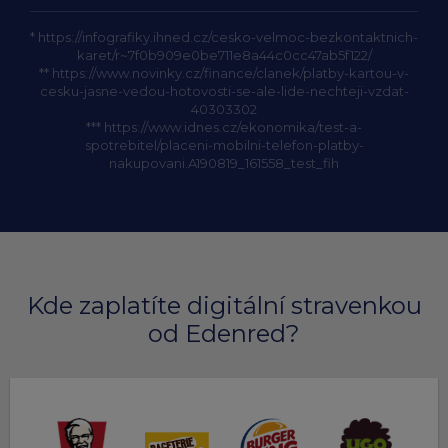
*
https://infografiky.ihned.cz/cesko-velmoc-bezkontaktnich-
karet/r~7f0b909e0be711e8a44c0cc47ab5f122/
**
https://www.novinky.cz/finance/clanek/platby-kartou-v-
cesku-jasne-vedou-hotovosti-se-ale-lide-nechteji-vzdat-
40303302
***
https://www.idnes.cz/ekonomika/test-a-
spotrebitel/placeni-mobilni-telefon-platby-
nakupovani.A190819_161558_test_fih
Kde zaplatíte digitální stravenkou
od Edenred?