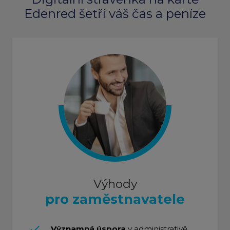
Edenred šetří váš čas a peníze
Výhody
pro zaměstnavatele
done
Významná úspora
v administrativě