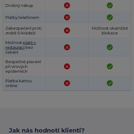
close
done
Drobný nákup
close
done
Platby telefonem
Zabezpečení proti
Možnost okamžité
close
ztrátě či krádeži
blokace
Možnost
platit v
close
done
restauraci
bez
čekání
Bezpečné placení
close
done
při virových
epidemiích
Platba kartou
close
done
online
Jak nás hodnotí klienti?