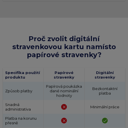
Proč zvolit digitální
stravenkovou kartu namísto
papírové stravenky?
Specifika použití
Papírové
Digitální
produktu
stravenky
stravenky
Papírová poukázka
Bezkontaktní
Způsob platby
dané nominální
platba
hodnoty
Snadná
close
Minimální práce
administrativa
Platba na korunu
close
done
přesně