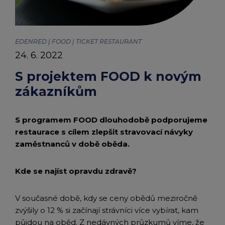
chevron_right
Edenred
Peněženka Edenred Benefits
Edenred Benefits poukázky
Edenred Benefity Premium
Ostatní produkty
Kontakty
Peněženka Edenred Health
All-in-One cafeterie FKSP
Edenred Compliments
EDENRED | FOOD | TICKET RESTAURANT
24. 6. 2022
Edenred Card FKSP
Stravenkový portál
Edenred Čistý
S projektem FOOD k novým
zákazníkům
TANKARTA Benefit od Edenred
Qerko
Edenred Service
Informace k migraci na Edenred Card
S programem FOOD dlouhodobě podporujeme
restaurace s cílem zlepšit stravovací návyky
zaměstnanců v době oběda.
Kde se najíst opravdu zdravě?
V současné době, kdy se ceny obědů meziročně
zvýšily o 12 % si začínají strávníci více vybírat, kam
půjdou na oběd. Z nedávných průzkumů víme, že