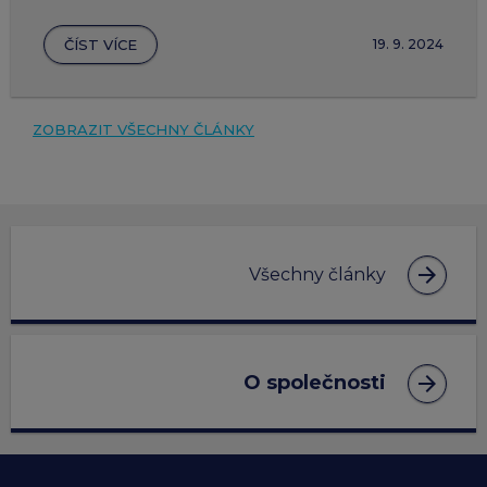
ČÍST VÍCE
19. 9. 2024
ZOBRAZIT VŠECHNY ČLÁNKY
arrow_forward
Všechny články
arrow_forward
O společnosti