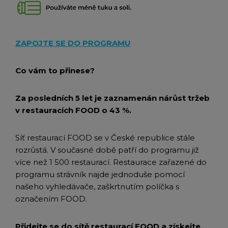
ZAPOJTE SE DO PROGRAMU
Co vám to přinese?
Za posledních 5 let je zaznamenán nárůst tržeb
v restauracích FOOD o 43 %.
Síť restaurací FOOD se v České republice stále
rozrůstá. V současné době patří do programu již
více než 1 500 restaurací. Restaurace zařazené do
programu strávník najde jednoduše pomocí
našeho vyhledávače, zaškrtnutím políčka s
označením FOOD.
Přidejte se do sítě restaurací FOOD a získejte