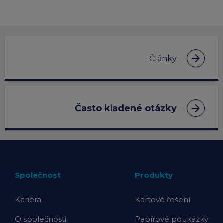
arrow_forward
Články
arrow_forward
Často kladené otázky
Společnost
Produkty
Kariéra
Kartové řešení
O společnosti
Papírové poukázky