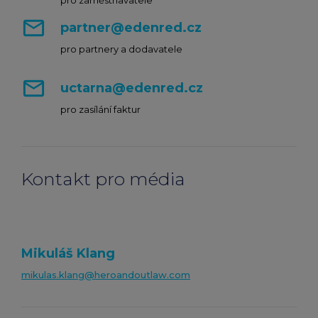
pro zaměstnavatele
mail_outline
partner@edenred.cz
pro partnery a dodavatele
mail_outline
uctarna@edenred.cz
pro zasílání faktur
Kontakt pro média
Mikuláš Klang
mikulas.klang@heroandoutlaw.com