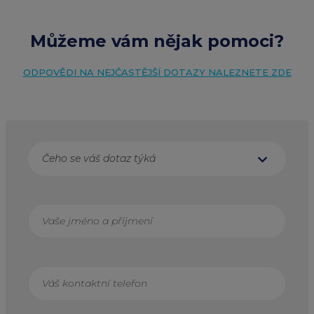
Můžeme vám nějak pomoci?
ODPOVĚDI NA NEJČASTĚJŠÍ DOTAZY NALEZNETE ZDE
expand_more
Čeho se váš dotaz týká