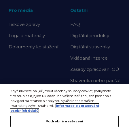
Pro média
Ostatní
Tiskové zprávy
FAQ
Loga a materiály
Digitální produkty
Dokumenty ke stažení
Digitální stravenky
Vkládaná inzerce
Zásady zpracování OÚ
Stravenka nebo paušál
Když kliknete na „Přijmout všechny soubory cookie“, poskytnete
tím souhlas k jejich ukládání na vašem zařízení, což pomáhá s
navigací na stránce, s analýzou využití dat a s našimi
marketingovými snahami.
Informace o zpracování
osobních údajů
Podrobné nastavení