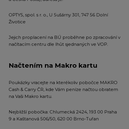
OPTYS, spol. s r. o., U Sušárny 301, 747 56 Dolní
Životice
Jejich proplacení na BÚ proběhne po zpracování v
načítacím centru dle lhůt sjednaných ve VOP.
Načtením na Makro kartu
Poukázky vracejte na kterékoliv pobočce MAKRO
Cash & Carry ČR, kde Vám peníze načtou obratem
na Vaši Makro kartu.
Nejbližší pobočka: Chlumecká 2424, 193 00 Praha
9 a Kaštanová 506/50, 620 00 Brno-Tuřan