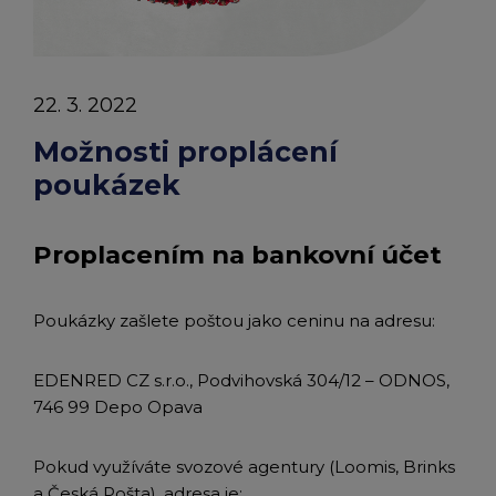
chevron_right
Peněženka Edenred Benefits
Edenred Benefits poukázky
Edenred Benefity Premium
Ostatní produkty
Kontakty
Peněženka Edenred Health
All-in-One cafeterie FKSP
Edenred Compliments
22. 3. 2022
Edenred Card FKSP
Stravenkový portál
Edenred Čistý
Možnosti proplácení
poukázek
TANKARTA Benefit od Edenred
Qerko
Edenred Service
Proplacením na bankovní účet
Informace k migraci na Edenred Card
Poukázky zašlete poštou jako ceninu na adresu:
EDENRED CZ s.r.o., Podvihovská 304/12 – ODNOS,
746 99 Depo Opava
Pokud využíváte svozové agentury (Loomis, Brinks
a Česká Pošta), adresa je: