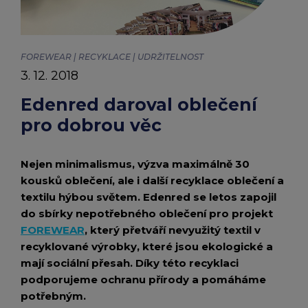
chevron_right
Edenred
Peněženka Edenred Benefits
Edenred Benefits poukázky
Edenred Benefity Premium
Ostatní produkty
Kontakty
Peněženka Edenred Health
All-in-One cafeterie FKSP
Edenred Compliments
FOREWEAR | RECYKLACE | UDRŽITELNOST
3. 12. 2018
Edenred Card FKSP
Stravenkový portál
Edenred Čistý
Edenred daroval oblečení
pro dobrou věc
TANKARTA Benefit od Edenred
Qerko
Edenred Service
Informace k migraci na Edenred Card
Nejen minimalismus, výzva maximálně 30
kousků oblečení, ale i další recyklace oblečení a
textilu hýbou světem. Edenred se letos zapojil
do sbírky nepotřebného oblečení pro projekt
FOREWEAR
, který přetváří nevyužitý textil v
recyklované výrobky, které jsou ekologické a
mají sociální přesah. Díky této recyklaci
podporujeme ochranu přírody a pomáháme
potřebným.