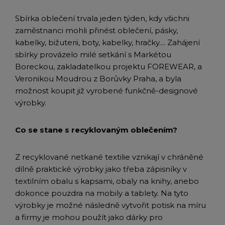
Sbírka oblečení trvala jeden týden, kdy všichni
zaměstnanci mohli přinést oblečení, pásky,
kabelky, bižuterii, boty, kabelky, hračky.... Zahájení
sbírky provázelo milé setkání s Markétou
Boreckou, zakladatelkou projektu FOREWEAR, a
Veronikou Moudrou z Borůvky Praha, a byla
možnost koupit již vyrobené funkčně-designové
výrobky.
Co se stane s recyklovaným oblečením?
Z recyklované netkané textilie vznikají v chráněné
dílně praktické výrobky jako třeba zápisníky v
textilním obalu s kapsami, obaly na knihy, anebo
dokonce pouzdra na mobily a tablety. Na tyto
výrobky je možné následně vytvořit potisk na míru
a firmy je mohou použít jako dárky pro