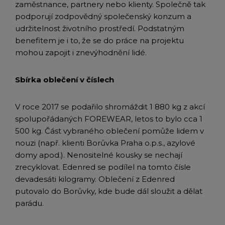
zaměstnance, partnery nebo klienty. Společně tak
podporují zodpovědný společenský konzum a
udržitelnost životního prostředí. Podstatným
benefitem je i to, že se do práce na projektu
mohou zapojit i znevýhodnění lidé.
Sbírka oblečení v číslech
V roce 2017 se podařilo shromáždit 1 880 kg z akcí
spolupořádaných FOREWEAR, letos to bylo cca 1
500 kg. Část vybraného oblečení pomůže lidem v
nouzi (např. klienti Borůvka Praha o.p.s., azylové
domy apod.). Nenositelné kousky se nechají
zrecyklovat. Edenred se podílel na tomto čísle
devadesáti kilogramy. Oblečení z Edenred
putovalo do Borůvky, kde bude dál sloužit a dělat
parádu.