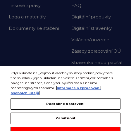
Tiskové zprávy
FAQ
Loga a materiály
Digitální produkty
Dokumenty ke stažení
Digitální stravenky
Vkládaná inzerce
Zásady zpracování OÚ
Stravenka nebo paušál
Když kliknete na „Přijmout všechny soubory cookie“, poskytnete
tím souhlas k jejich ukládání na vašem zařízení, což pomáhá s
navigací na stránce, s analýzou využití dat a s našimi
marketingovými snahami.
Informace o zpracování
osobních údajů
Podrobné nastavení
Zamítnout