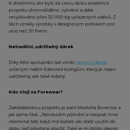
K dnešnímu dni bylo za celou dobu existence
projektu shromážděno, vybráno a dále
recyklováno přes 30 000 kg vyřazených oděvů. Z
těch vznikly výrobky s designovým potiskem pro
více než 30 firem.
Netradiční, udržitelný dárek
Díky této spolupráci tak vznikl
vánoční dárek
určeným našim Edenred kolegům, který je nejen
udržitelný, ale také krásný.
Kdo stojí za Forewear?
Zakladatelkou projektu je paní Markéta Borecká, a
jak sama říká:.
„Nenávidím plýtvání a naopak mne
nesmírně těší, když má každá věc další využití do
doby, než přestane sloužit. Také je mi blízký design