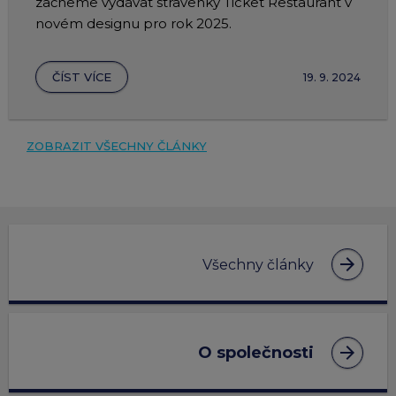
začneme vydávat stravenky Ticket Restaurant v
novém designu pro rok 2025.
ČÍST VÍCE
19. 9. 2024
ZOBRAZIT VŠECHNY ČLÁNKY
arrow_forward
Všechny články
arrow_forward
O společnosti