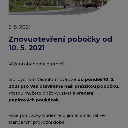
chevron_right
Edenred
Peněženka Edenred Benefits
Edenred Benefits poukázky
Edenred Benefity Premium
Ostatní produkty
Kontakty
Peněženka Edenred Health
All-in-One cafeterie FKSP
Edenred Compliments
6. 5. 2021
Edenred Card FKSP
Stravenkový portál
Edenred Čistý
Znovuotevření pobočky od
10. 5. 2021
TANKARTA Benefit od Edenred
Qerko
Edenred Service
Vážení obchodní partneři,
Informace k migraci na Edenred Card
rádi bychom Vás informovali, že
od pondělí 10. 5.
2021 pro Vás otevíráme naši pražskou pobočku
,
kterou můžete opět využívat
k vracení
papírových poukázek
.
Vaše poukázky budeme přijímat a načítat ve
standardní provozní době: