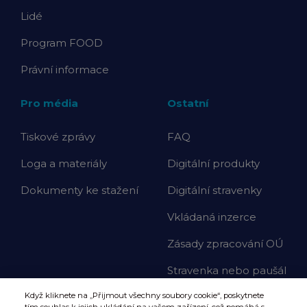
Lidé
Program FOOD
Právní informace
Pro média
Ostatní
Tiskové zprávy
FAQ
Loga a materiály
Digitální produkty
Dokumenty ke stažení
Digitální stravenky
Vkládaná inzerce
Zásady zpracování OÚ
Stravenka nebo paušál
Když kliknete na „Přijmout všechny soubory cookie“, poskytnete