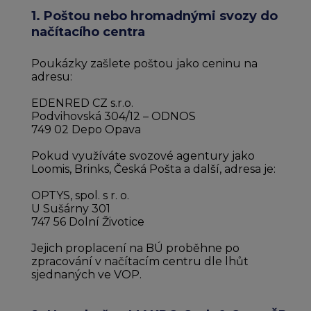
1. Poštou nebo hromadnými svozy do
chevron_right
Peněženka Edenred Benefits
Edenred Benefits poukázky
Edenred Benefity Premium
Ostatní produkty
Kontakty
načítacího centra
Peněženka Edenred Health
All-in-One cafeterie FKSP
Edenred Compliments
Poukázky zašlete poštou jako ceninu na
adresu:
Edenred Card FKSP
Stravenkový portál
Edenred Čistý
EDENRED CZ s.r.o.
Podvihovská 304/12 – ODNOS
TANKARTA Benefit od Edenred
Qerko
Edenred Service
749 02 Depo Opava
Pokud využíváte svozové agentury jako
Informace k migraci na Edenred Card
Loomis, Brinks, Česká Pošta a další, adresa je:
OPTYS, spol. s r. o.
U Sušárny 301
747 56 Dolní Životice
Jejich proplacení na BÚ proběhne po
zpracování v načítacím centru dle lhůt
sjednaných ve VOP.