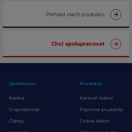
arrow_forward
Přehled všech produktů
arrow_forward
Chci spolupracovat
Společnost
Produkty
Kariéra
Kartové řešení
O společnosti
Papírové poukázky
Články
Online řešení