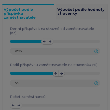
Výpočet podle
Výpočet podle hodnoty
příspěvku
stravenky
zaměstnavatele
Denní příspěvek na stravné od zaměstnavatele
(Kč)
arrow_back
arrow_forward
Podíl příspěvku zaměstnavatele na stravenku (%)
arrow_back
arrow_forward
Počet zaměstnanců
arrow_back
arrow_forward