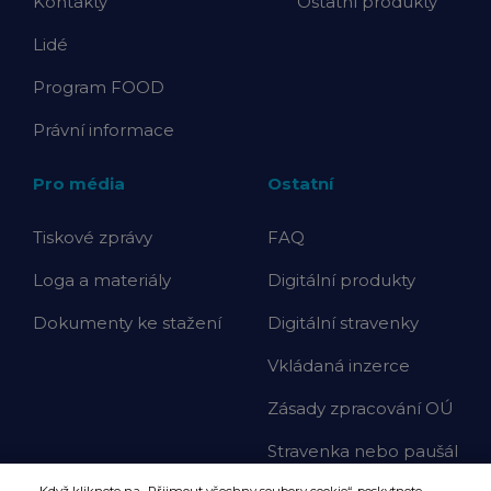
Kontakty
Ostatní produkty
Lidé
Program FOOD
Právní informace
Pro média
Ostatní
Tiskové zprávy
FAQ
Loga a materiály
Digitální produkty
Dokumenty ke stažení
Digitální stravenky
Vkládaná inzerce
Zásady zpracování OÚ
Stravenka nebo paušál