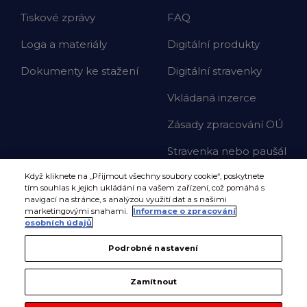
Tiskové zprávy
FAQ
Loga a materiály
Digitální produkty
Dokumenty ke stažení
Digitální stravenky
Vkládaná inzerce
Zásady zpracování OÚ
Stravenka nebo paušál
Když kliknete na „Přijmout všechny soubory cookie“, poskytnete
tím souhlas k jejich ukládání na vašem zařízení, což pomáhá s
navigací na stránce, s analýzou využití dat a s našimi
marketingovými snahami.
Informace o zpracování
osobních údajů
Podrobné nastavení
Zamítnout