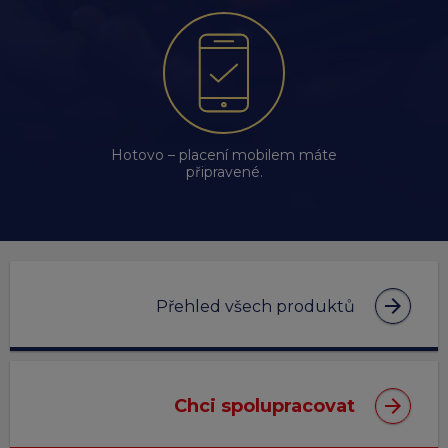
Hotovo – placení mobilem máte
připravené.
arrow_forward
Přehled všech produktů
arrow_forward
Chci spolupracovat