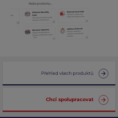
arrow_forward
Přehled všech produktů
arrow_forward
Chci spolupracovat