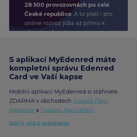
28 500 provozovnách po celé
České republice
. A to platí i pro
online rozvoz jídla až přímo k
vám domů.
S aplikací MyEdenred máte
HLEDAT PROVOZOVNY A E-
SHOPY
kompletní správu Edenred
Card ve Vaší kapse
Mobilní aplikaci MyEdenred si stáhnete
ZDARMA v obchodech
Google Play
,
Appstore
a
Huawei AppGallery
.
ZJISTIT VÍCE O MYEDENRED