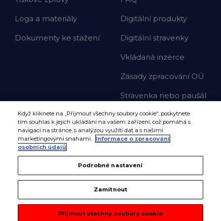
Loga a materiály
Digitální produkty
Dokumenty ke stažení
Digitální stravenky
Vkládaná inzerce
Zásady zpracování OÚ
Stravenka nebo paušál
Když kliknete na „Přijmout všechny soubory cookie“, poskytnete
tím souhlas k jejich ukládání na vašem zařízení, což pomáhá s
navigací na stránce, s analýzou využití dat a s našimi
marketingovými snahami.
Informace o zpracování
osobních údajů
Podrobné nastavení
Zamítnout
Přijmout všechny soubory cookie