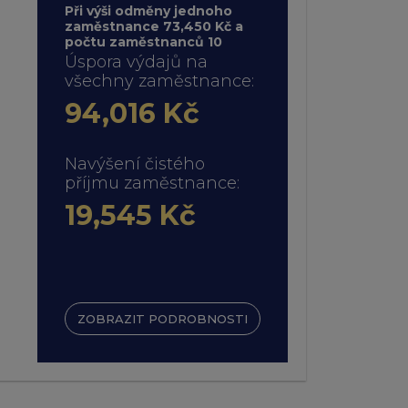
Při výši odměny jednoho
zaměstnance 73,450 Kč a
počtu zaměstnanců 10
Úspora výdajů na
všechny zaměstnance:
94,016 Kč
Navýšení čistého
příjmu zaměstnance:
19,545 Kč
ZOBRAZIT PODROBNOSTI