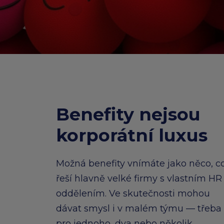
Benefity nejsou
korporátní luxus
Možná benefity vnímáte jako něco, c
řeší hlavně velké firmy s vlastním HR
oddělením. Ve skutečnosti mohou
dávat smysl i v malém týmu — třeba
pro jednoho, dva nebo několik