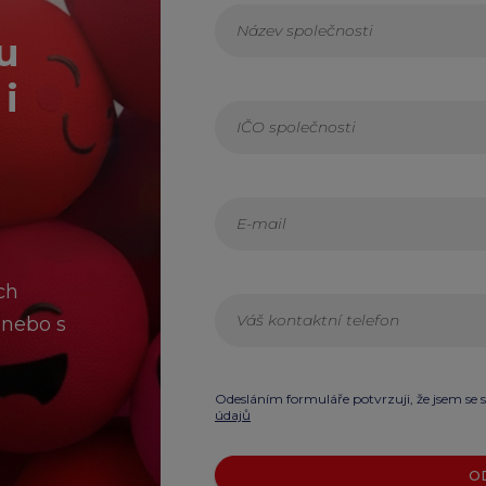
u
i
ch
 nebo s
Odesláním formuláře potvrzuji, že jsem se 
údajů
O