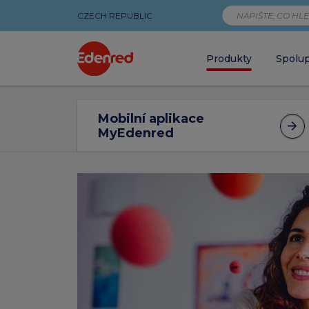
CZECH REPUBLIC
Produkty
Spolu
Digitální
Mobilní aplikace
MyEdenred
produkty