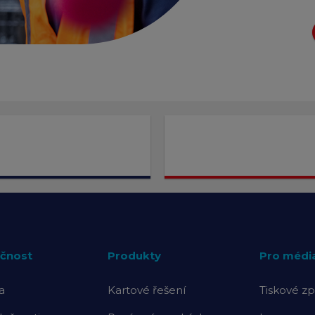
čnost
Produkty
Pro médi
a
Kartové řešení
Tiskové zp