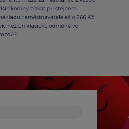
benefitů může zaměstnanec z každé
tisícikoruny získat při stejném
emium
arrow_forward
nákladu zaměstnavatele až o 266 Kč
víc než při klasické odměně ve
mzdě?