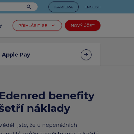
search
KARIÉRA
ENGLISH
keyboard_arrow_down
y
PŘIHLÁSIT SE
NOVÝ ÚČET
tel
arrow_forward
produkty
Apple Pay
c
arrow_forward
rtu
Edenred benefity
šetří náklady
arrow_forward
produkty
Věděli jste, že u nepeněžních