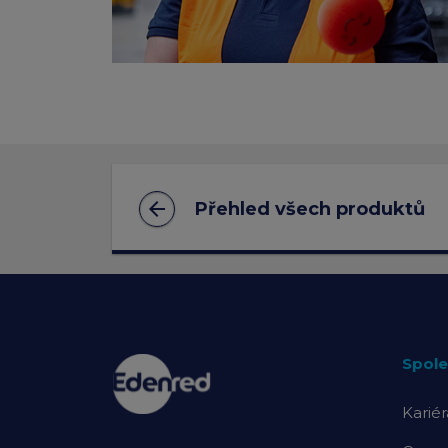
arrow_back
Přehled všech produktů
Spole
Kariér