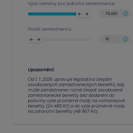
Výše odměny pro jednoho zaměstnance:
arrow_back
arrow_forward
Počet zaměstnanců:
arrow_back
arrow_forward
Upozornění
:
Od 1. 1. 2026 upravuje legislativa čerpání
osvobozených zaměstnaneckých benefitů, kdy
může zaměstnanec ročně čerpat osvobozené
zaměstnanecké benefity bez dodanění do
poloviny výše průměrné mzdy na volnočasové
benefity (24 483 Kč) a do výše průměrné mzdy
na zdravotní benefity (48 967 Kč).