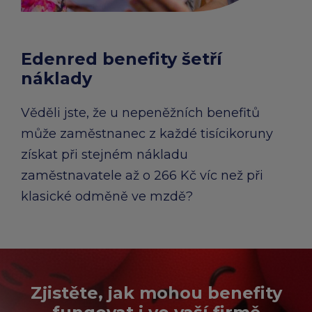
chevron_right
Peněženka Edenred Benefits
Edenred Benefits poukázky
Edenred Benefity Premium
Ostatní produkty
Kontakty
Peněženka Edenred Health
All-in-One cafeterie FKSP
Edenred Compliments
Edenred benefity šetří
náklady
Edenred Card FKSP
Stravenkový portál
Edenred Čistý
Věděli jste, že u nepeněžních benefitů
TANKARTA Benefit od Edenred
Qerko
Edenred Service
může zaměstnanec z každé tisícikoruny
získat při stejném nákladu
Informace k migraci na Edenred Card
zaměstnavatele až o 266 Kč víc než při
klasické odměně ve mzdě?
Zjistěte, jak mohou benefity