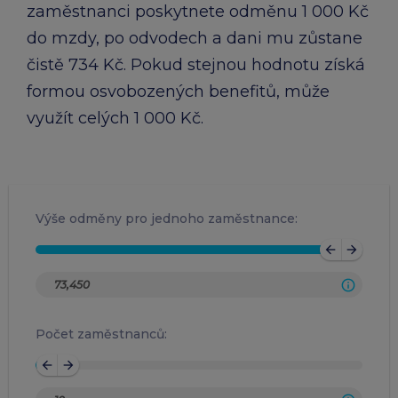
zaměstnanci poskytnete odměnu 1 000 Kč
do mzdy, po odvodech a dani mu zůstane
čistě 734 Kč. Pokud stejnou hodnotu získá
formou osvobozených benefitů, může
využít celých 1 000 Kč.
Výše odměny pro jednoho zaměstnance:
arrow_back
arrow_forward
Počet zaměstnanců:
arrow_back
arrow_forward