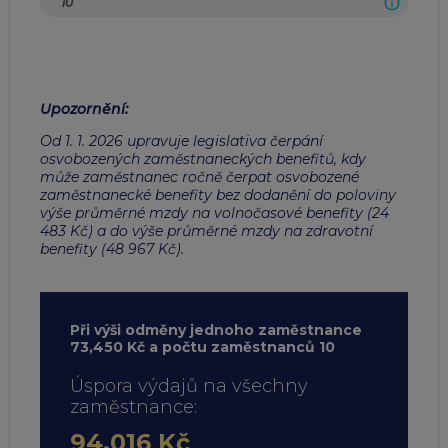
Upozornění
:
Od 1. 1. 2026 upravuje legislativa čerpání
osvobozených zaměstnaneckých benefitů, kdy
může zaměstnanec ročně čerpat osvobozené
zaměstnanecké benefity bez dodanění do poloviny
výše průměrné mzdy na volnočasové benefity (24
483 Kč) a do výše průměrné mzdy na zdravotní
benefity (48 967 Kč).
Při výši odměny jednoho zaměstnance
73,450 Kč a počtu zaměstnanců 10
Úspora výdajů na všechny
zaměstnance:
94,016 Kč