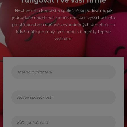
fungovat i ve vaší firmě
Nechte nám kontakt a společně se podíváme, jak
jednoduše nabídnout zaměstnancům vyšší hodnotu
prostřednictvím daňově zvýhodněných benefitů — i
když máte jen malý tým nebo s benefity teprve
začínáte.