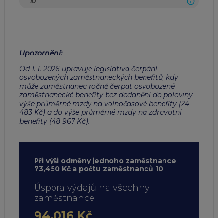
Upozornění
:
Od 1. 1. 2026 upravuje legislativa čerpání
osvobozených zaměstnaneckých benefitů, kdy
může zaměstnanec ročně čerpat osvobozené
zaměstnanecké benefity bez dodanění do poloviny
výše průměrné mzdy na volnočasové benefity (24
483 Kč) a do výše průměrné mzdy na zdravotní
benefity (48 967 Kč).
Při výši odměny jednoho zaměstnance
73,450 Kč a počtu zaměstnanců 10
Úspora výdajů na všechny
zaměstnance:
94,016 Kč