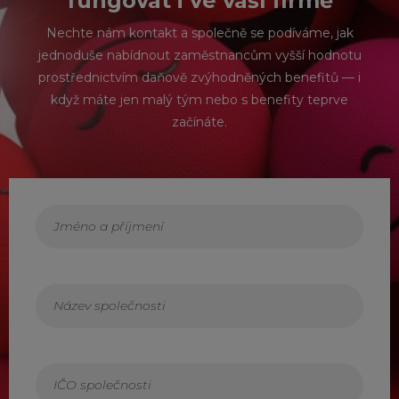
fungovat i ve vaší firmě
Nechte nám kontakt a společně se podíváme, jak
jednoduše nabídnout zaměstnancům vyšší hodnotu
prostřednictvím daňově zvýhodněných benefitů — i
když máte jen malý tým nebo s benefity teprve
začínáte.