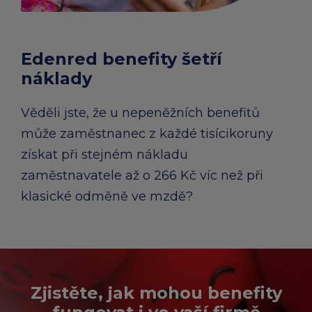
chevron_right
Peněženka Edenred Benefits
Edenred Benefits poukázky
Edenred Benefity Premium
Ostatní produkty
Kontakty
Peněženka Edenred Health
All-in-One cafeterie FKSP
Edenred Compliments
Edenred benefity šetří
náklady
Edenred Card FKSP
Stravenkový portál
Edenred Čistý
Věděli jste, že u nepeněžních benefitů
TANKARTA Benefit od Edenred
Qerko
Edenred Service
může zaměstnanec z každé tisícikoruny
získat při stejném nákladu
Informace k migraci na Edenred Card
zaměstnavatele až o 266 Kč víc než při
klasické odměně ve mzdě?
Zjistěte, jak mohou benefity