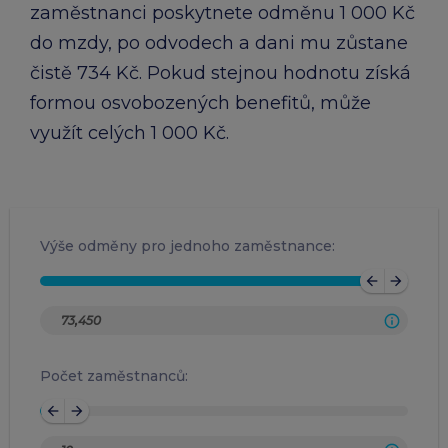
zaměstnanci poskytnete odměnu 1 000 Kč
do mzdy, po odvodech a dani mu zůstane
čistě 734 Kč. Pokud stejnou hodnotu získá
formou osvobozených benefitů, může
využít celých 1 000 Kč.
Výše odměny pro jednoho zaměstnance:
arrow_back
arrow_forward
Počet zaměstnanců:
arrow_back
arrow_forward