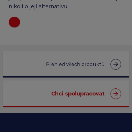
nikoli o její alternativu.
arrow_forward
Přehled všech produktů
arrow_forward
Chci spolupracovat