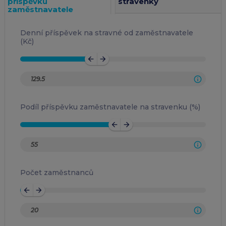
příspěvku
stravenky
zaměstnavatele
Denní příspěvek na stravné od zaměstnavatele
(Kč)
arrow_back
arrow_forward
Podíl příspěvku zaměstnavatele na stravenku (%)
arrow_back
arrow_forward
Počet zaměstnanců
arrow_back
arrow_forward