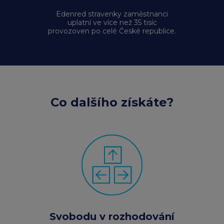
Edenred stravenky zaměstnanci
uplatní ve více než 35 tisíc
provozoven po celé České republice.
Co dalšího získáte?
Svobodu v rozhodování