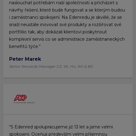
naslouchat potřebám naší společnosti a přicházet s
návrhy řešení, které bude fungovat a se kterým budou
i zaměstnanci spokojení. Na Edenredu je skvělé, že se
snaží neustále inovovat své produkty a rozšiřovat své
portfólio tak, aby dokázali klientovi poskytnout
komplexní servis co se administrace zaměstnaneckých
benefitů týče.“
Peter Marek
Senior Rewards Manager CZ, SK, HU, RO & BG
“S Edenred spolupracujeme již 13 let a jsme velmi
spokojeni. Oceňuji především velmi příjemnou