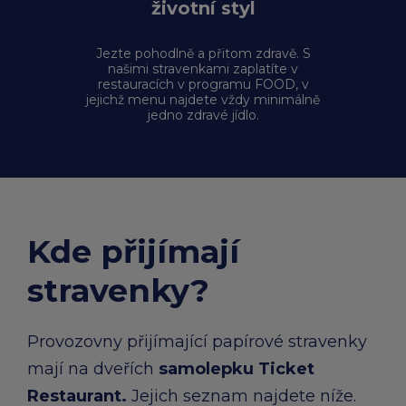
životní styl
Jezte pohodlně a přitom zdravě. S
našimi stravenkami zaplatíte v
restauracích v programu FOOD, v
jejichž menu najdete vždy minimálně
jedno zdravé jídlo.
Kde přijímají
stravenky?
Provozovny přijímající papírové stravenky
mají na dveřích
samolepku Ticket
Restaurant.
Jejich seznam najdete níže.