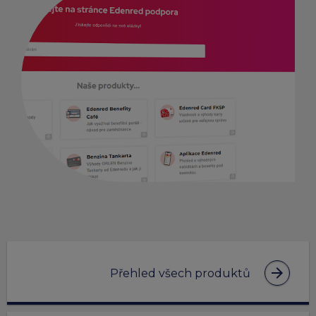
arrow_forward
Přehled všech produktů