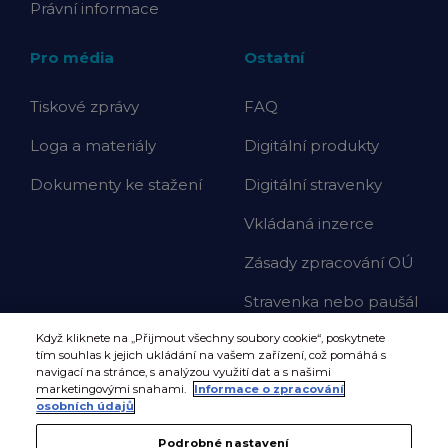
Právní informace
Pro média
Ostatní
Tiskové zprávy
FAQ
Loga a materiály
Digitální produkty
Dokumenty ke stažení
Digitální stravenky
Vkládaná inzerce
Zásady zpracování OÚ
Stravenka nebo paušál
Když kliknete na „Přijmout všechny soubory cookie“, poskytnete
tím souhlas k jejich ukládání na vašem zařízení, což pomáhá s
navigací na stránce, s analýzou využití dat a s našimi
marketingovými snahami.
Informace o zpracování
osobních údajů
Podrobné nastavení