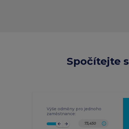
Spočítejte 
Výše odměny pro jednoho
zaměstnance:
arrow_back
arrow_forward