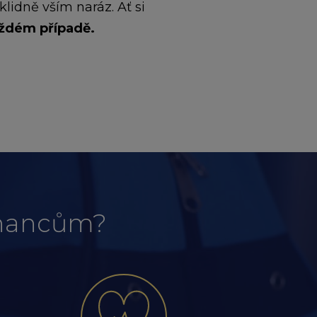
klidně vším naráz. Ať si
aždém případě.
tnancům?