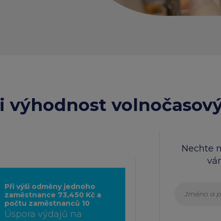
si výhodnost volnočasov
Nechte 
vá
Při výši odměny jednoho
zaměstnance 73,450 Kč a
počtu zaměstnanců 10
Úspora výdajů na