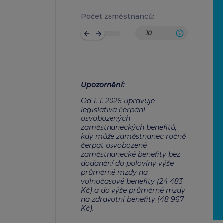
Počet zaměstnanců:
arrow_back
arrow_forward
Upozornění
:
Od 1. 1. 2026 upravuje
legislativa čerpání
osvobozených
zaměstnaneckých benefitů,
kdy může zaměstnanec ročně
čerpat osvobozené
zaměstnanecké benefity bez
dodanění do poloviny výše
průměrné mzdy na
volnočasové benefity (24 483
Kč) a do výše průměrné mzdy
na zdravotní benefity (48 967
Kč).