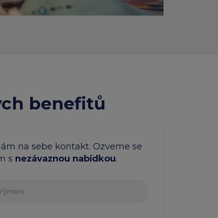
ých benefitů
nám na sebe kontakt. Ozveme se
m s
nezávaznou nabídkou
.