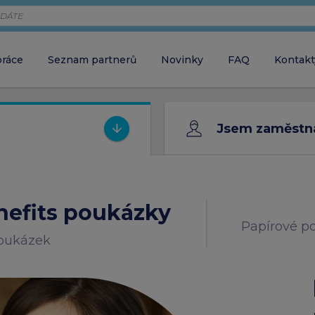
práce
Seznam partnerů
Novinky
FAQ
Kontakt
Zaměstnava
chci objednávat 
Jsem zaměstn
Zaměstnane
close
ZAVŘÍT VYHLEDÁVÁNÍ
chci aktivovat ka
efits poukázky
Papírové p
poukázek
Partner
chci akceptovat 