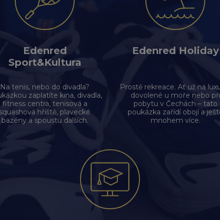
Edenred
Edenred Holiday
Sport&Kultura
Na tenis, nebo do divadla?
Prostě rekreace. Ať už na lux
kázkou zaplatíte kina, divadla,
dovolené u moře nebo př
fitness centra, tenisová a
pobytu v Čechách – tato
squashová hřiště, plavecké
poukázka zařídí obojí a ješt
bazény a spoustu dalších.
mnohem více.