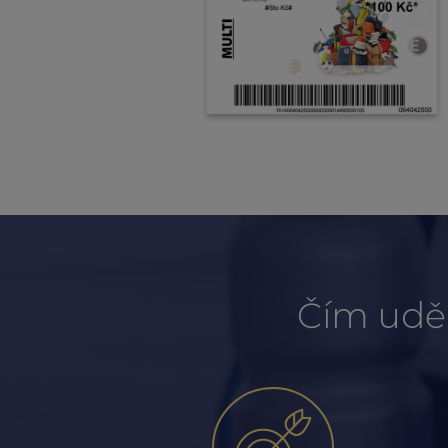
Čím udě