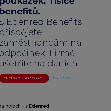
poukázek. Tisíce
emium
benefitů.
arrow_forward
S Edenred Benefits
přispějete
zaměstnancům na
odpočinek. Firmě
ušetříte na daních.
CHCI SPOLUPRACOVAT
OBJEDNAT
na horách – s
Edenred