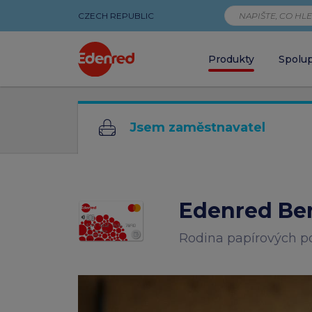
CZECH REPUBLIC
Produkty
Spolu
Rodina
Jsem zaměstnavatel
papírových
poukázek
Edenred Ben
Rodina papírových 