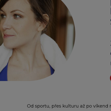
Edenred Benefity Pr
Návod k přihlášení
Od sportu, přes kulturu až po víkend 