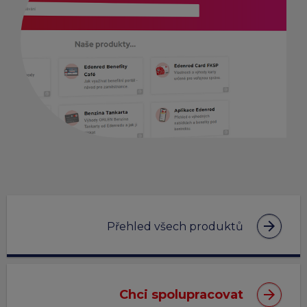
arrow_forward
Přehled všech produktů
arrow_forward
Chci spolupracovat