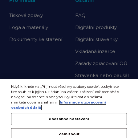
Pro média
Ostatní
Tiskové zprávy
FAQ
Loga a materiály
Digitální produkty
Dokumenty ke stažení
Digitální stravenky
Vkládaná inzerce
Zásady zpracování OÚ
Stravenka nebo paušál
Když kliknete na „Přijmout všechny soubory cookie“, poskytnete
tím souhlas k jejich ukládání na vašem zařízení, což pomáhá s
navigací na stránce, s analýzou využití dat a s našimi
marketingovými snahami.
Informace o zpracování
osobních údajů
Podrobné nastavení
Zamítnout