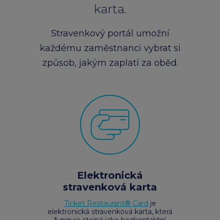
karta.
chevron_right
Peněženka Edenred Benefits
Edenred Benefits poukázky
Edenred Benefity Premium
Ostatní produkty
Kontakty
Stravenkový portál umožní
Peněženka Edenred Health
All-in-One cafeterie FKSP
Edenred Compliments
každému zaměstnanci vybrat si
způsob, jakým zaplatí za oběd.
Edenred Card FKSP
Stravenkový portál
Edenred Čistý
TANKARTA Benefit od Edenred
Qerko
Edenred Service
Informace k migraci na Edenred Card
Elektronická
stravenková karta
Ticket Restaurant® Card
je
elektronická stravenková karta, která