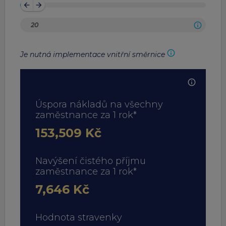
arrow_back
arrow_forward
Je nutná implementace vnitřní směrnice
Úspora nákladů na všechny
zaměstnance za 1 rok*
153,509 Kč
Navýšení čistého příjmu
zaměstnance za 1 rok*
7,646 Kč
Hodnota stravenky