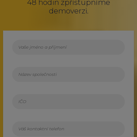
48 hodin zpřístupníme
demoverzi.