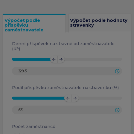
Výpočet podle
Výpočet podle hodnoty
příspěvku
stravenky
zaměstnavatele
Denní příspěvek na stravné od zaměstnavatele
(Kč)
arrow_back
arrow_forward
Podíl příspěvku zaměstnavatele na stravenku (%)
arrow_back
arrow_forward
Počet zaměstnanců