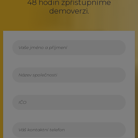
48 hodin zpřístupníme
demoverzi.