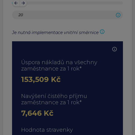
arrow_back
arrow_forward
Je nutná implementace vnitřní směrnice
Úspora nákladů na všechny
zaměstnance za 1 rok*
153,509 Kč
Navýšení čistého příjmu
zaměstnance za 1 rok*
7,646 Kč
Hodnota stravenky