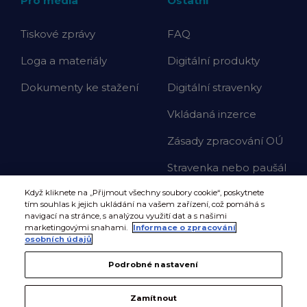
Pro média
Ostatní
Tiskové zprávy
FAQ
Loga a materiály
Digitální produkty
Dokumenty ke stažení
Digitální stravenky
Vkládaná inzerce
Zásady zpracování OÚ
Stravenka nebo paušál
Když kliknete na „Přijmout všechny soubory cookie“, poskytnete
tím souhlas k jejich ukládání na vašem zařízení, což pomáhá s
navigací na stránce, s analýzou využití dat a s našimi
marketingovými snahami.
Informace o zpracování
osobních údajů
Podrobné nastavení
Zamítnout