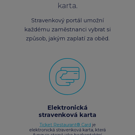
karta.
chevron_right
Peněženka Edenred Benefits
Edenred Benefits poukázky
Edenred Benefity Premium
Ostatní produkty
Kontakty
Stravenkový portál umožní
Peněženka Edenred Health
All-in-One cafeterie FKSP
Edenred Compliments
každému zaměstnanci vybrat si
způsob, jakým zaplatí za oběd.
Edenred Card FKSP
Stravenkový portál
Edenred Čistý
TANKARTA Benefit od Edenred
Qerko
Edenred Service
Informace k migraci na Edenred Card
Elektronická
stravenková karta
Ticket Restaurant® Card
je
elektronická stravenková karta, která