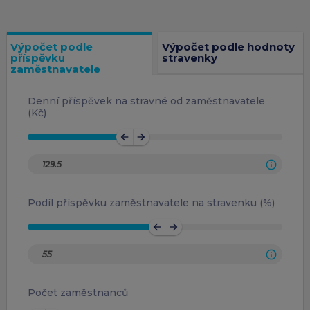
Výpočet podle
Výpočet podle hodnoty
příspěvku
stravenky
zaměstnavatele
Denní příspěvek na stravné od zaměstnavatele
(Kč)
arrow_back
arrow_forward
Podíl příspěvku zaměstnavatele na stravenku (%)
arrow_back
arrow_forward
Počet zaměstnanců