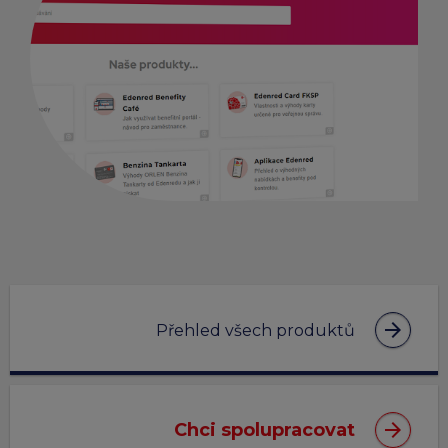
arrow_forward
Přehled všech produktů
arrow_forward
Chci spolupracovat