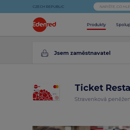
CZECH REPUBLIC
Produkty
Spolu
Stravenková
Jsem zaměstnavatel
peněženka
na
Edenred
Ticket Rest
Card
Stravenková peněže