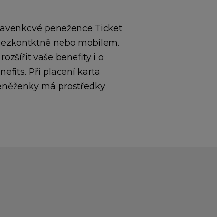
travenkové penežence Ticket
 bezkontktně nebo mobilem.
šířit vaše benefity i o
its. Při placení karta
 peněženky má prostředky