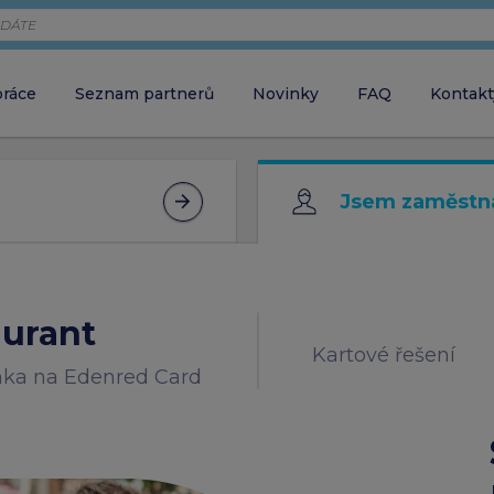
práce
Seznam partnerů
Novinky
FAQ
Kontakt
Zaměstnava
chci objednávat 
Jsem zaměstn
Zaměstnane
close
ZAVŘÍT VYHLEDÁVÁNÍ
chci aktivovat ka
aurant
Kartové řešení
nka na Edenred Card
Partner
chci akceptovat 