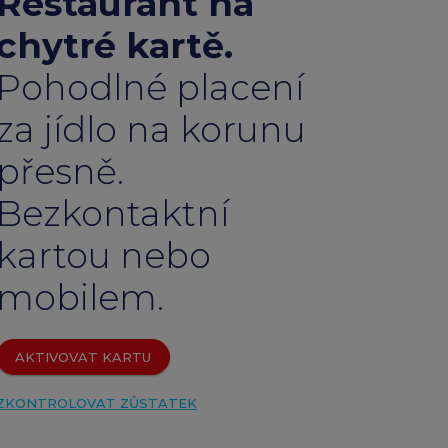
Restaurant na
emium
chytré kartě.
arrow_forward
Pohodlné placení
za jídlo na korunu
přesně.
Bezkontaktní
kartou nebo
mobilem.
AKTIVOVAT KARTU
ZKONTROLOVAT ZŮSTATEK