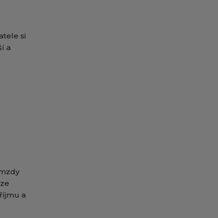
tele si
í a
 mzdy
 ze
říjmu a