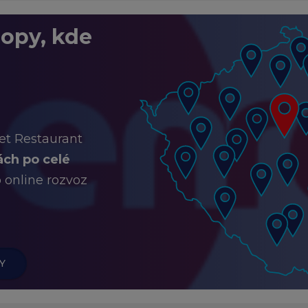
opy, kde
et Restaurant
ch po celé
ro online rozvoz
Y