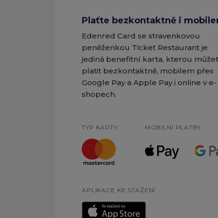
Plaťte bezkontaktně i mobil
Edenred Card se stravenkovou
peněženkou Ticket Restaurant je
jediná benefitní karta, kterou může
platit bezkontaktně, mobilem přes
Google Pay a Apple Pay i online v e-
shopech.
TYP KARTY
MOBILNÍ PLATBY
APLIKACE KE STAŽENÍ