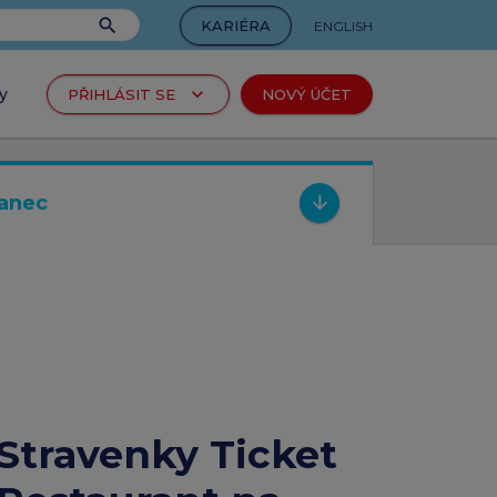
search
KARIÉRA
ENGLISH
keyboard_arrow_down
y
PŘIHLÁSIT SE
NOVÝ ÚČET
tel
arrow_forward
produkty
anec
c
arrow_forward
rtu
arrow_forward
Stravenky Ticket
produkty