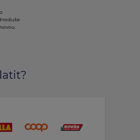
 o
ednoduše
novou.
atit?