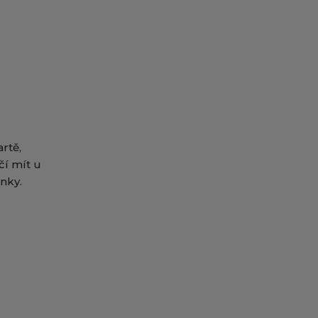
rtě,
čí mít u
nky.