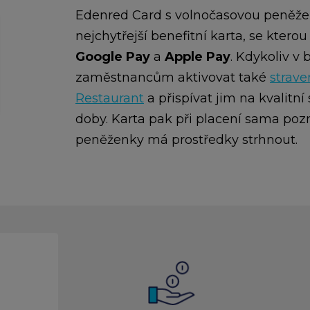
Edenred Card s volnočasovou peněže
nejchytřejší benefitní karta, se kter
Google Pay
a
Apple Pay
. Kdykoliv 
zaměstnancům aktivovat také
strav
Restaurant
a přispívat jim na kvalitn
doby. Karta pak při placení sama pozná
peněženky má prostředky strhnout.