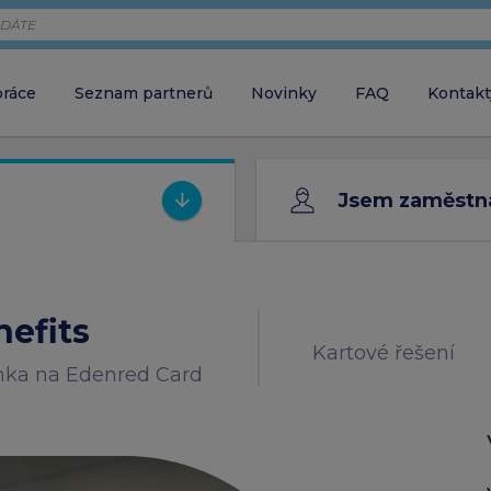
práce
Seznam partnerů
Novinky
FAQ
Kontakt
Zaměstnava
chci objednávat 
Jsem zaměstn
Zaměstnane
close
ZAVŘÍT VYHLEDÁVÁNÍ
chci aktivovat ka
efits
Kartové řešení
nka na Edenred Card
Partner
chci akceptovat 