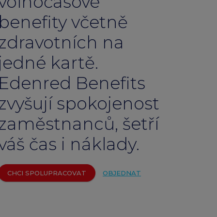
volnočasové
emium
benefity včetně
arrow_forward
zdravotních na
jedné kartě.
Edenred Benefits
zvyšují spokojenost
zaměstnanců, šetří
váš čas i náklady.
CHCI SPOLUPRACOVAT
OBJEDNAT