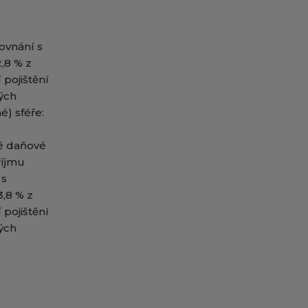
ovnání s
,8 % z
 pojištění
vých
) sféře:​
é daňové
říjmu
 s
,8 % z
 pojištění
vých