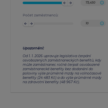
arrow_back
arrow_forward
Počet zaměstnanců:
arrow_back
arrow_forward
Upozornění
:
Od 1. 1. 2026 upravuje legislativa čerpání
osvobozených zaměstnaneckých benefitů, kdy
může zaměstnanec ročně čerpat osvobozené
zaměstnanecké benefity bez dodanění do
poloviny výše průměrné mzdy na volnočasové
benefity (24 483 Kč) a do výše průměrné mzdy
na zdravotní benefity (48 967 Kč).