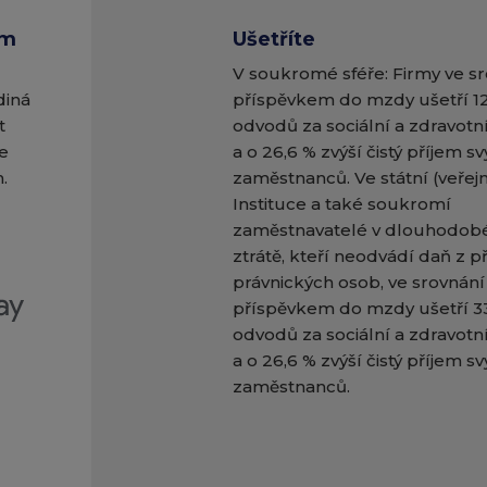
em
Ušetříte
V soukromé sféře:​ Firmy ve sr
diná
příspěvkem do mzdy ušetří 12
t
odvodů za sociální a zdravotní
e
a o 26,6 % zvýší čistý příjem s
.
zaměstnanců. Ve státní (veřejné
Instituce a také soukromí
zaměstnavatelé v dlouhodob
ztrátě, kteří neodvádí daň z p
právnických osob, ve srovnání
příspěvkem do mzdy ušetří 33
odvodů za sociální a zdravotní
a o 26,6 % zvýší čistý příjem s
zaměstnanců.​