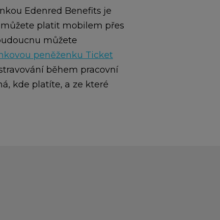
nkou Edenred Benefits je
ou můžete platit mobilem přes
v budoucnu můžete
enkovou peněženku Ticket
í stravování během pracovní
, kde platíte, a ze které