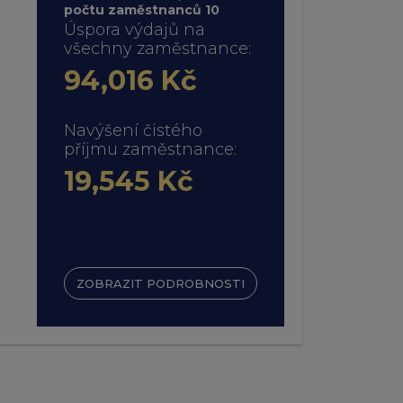
počtu zaměstnanců 10
Úspora výdajů na
všechny zaměstnance:
94,016 Kč
Navýšení čistého
příjmu zaměstnance:
19,545 Kč
ZOBRAZIT PODROBNOSTI