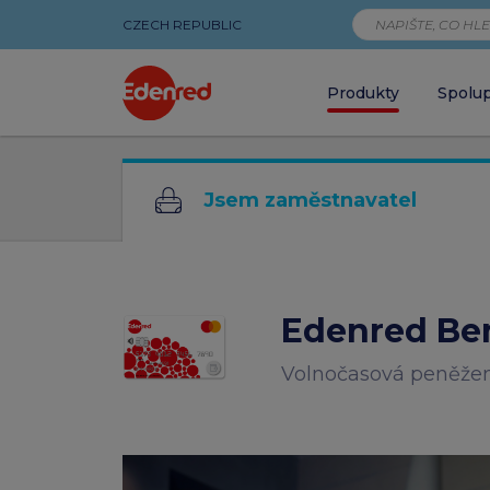
CZECH REPUBLIC
Produkty
Spolu
Volnočasová
Jsem zaměstnavatel
peněženka
na
Edenred
Edenred Ben
Card
Volnočasová peněže