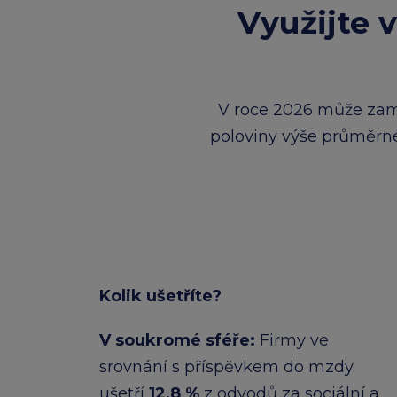
Využijte 
V roce 2026 může zam
poloviny výše průměrn
Kolik ušetříte?
V soukromé sféře:​
Firmy ve
srovnání s příspěvkem do mzdy
ušetří
12,8 %
z odvodů za sociální a