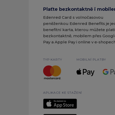
Plaťte bezkontaktně i mobil
Edenred Card s volnočasovou
peněženkou Edenred Benefits je je
benefitní karta, kterou můžete plati
bezkontaktně, mobilem přes Googl
Pay a Apple Pay i online v e-shopech
TYP KARTY
MOBILNÍ PLATBY
APLIKACE KE STAŽENÍ