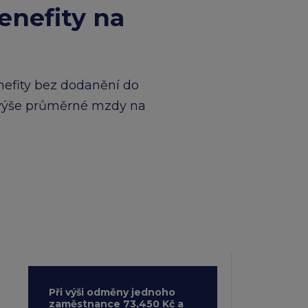
enefity na
efity bez dodanění do
 výše průměrné mzdy na
Při výši odměny jednoho
zaměstnance 73,450 Kč a