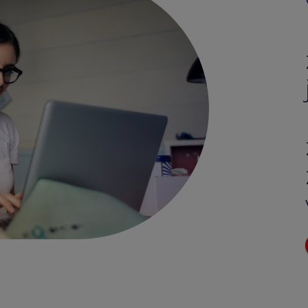
Edenred Benefity Pr
Návod k přihlášení