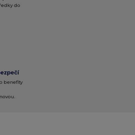
tředky do
bezpečí
o benefity
novou.