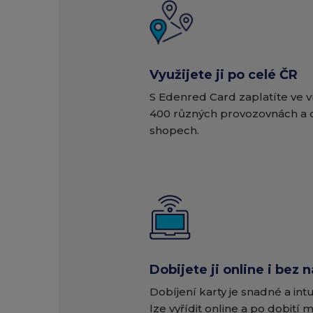
Využijete ji po celé ČR
S Edenred Card zaplatíte ve v
400 různých provozovnách a 
shopech.
Dobijete ji online i bez 
Dobíjení karty je snadné a intui
lze vyřídit online a po dobití m