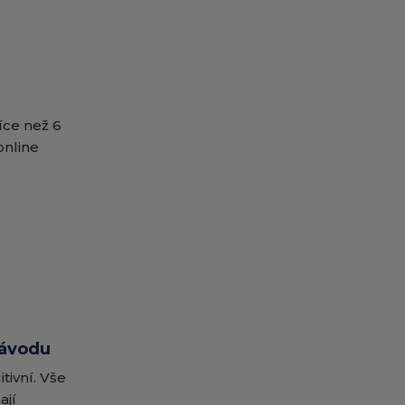
íce než 6
online
návodu
tivní. Vše
ají