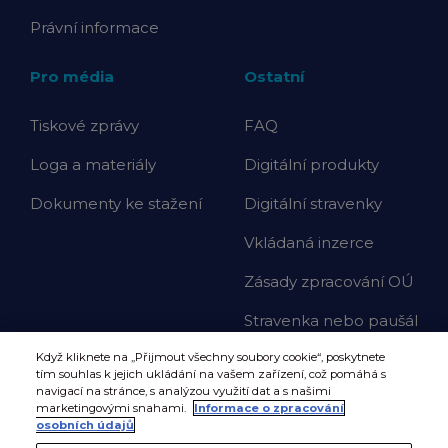
Právní informace
Pro média
Ostatní
Tiskové zprávy
FAQ
Loga a materiály
Digitální produkty
Dokumenty ke stažení
Digitální stravenky
Vkládaná inzerce
Zásady zpracování OÚ
Stravenka nebo paušál
Když kliknete na „Přijmout všechny soubory cookie“, poskytnete
tím souhlas k jejich ukládání na vašem zařízení, což pomáhá s
navigací na stránce, s analýzou využití dat a s našimi
marketingovými snahami.
Informace o zpracování
osobních údajů