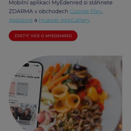
Mobilní aplikaci MyEdenred si stáhnete
ZDARMA v obchodech
Google Play
,
Appstore
a
Huawei AppGallery
.
ZJISTIT VÍCE O MYEDENRED