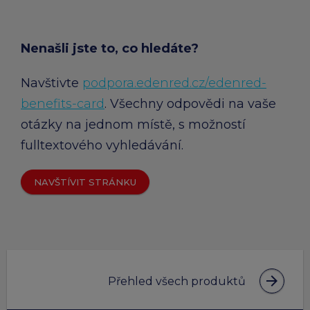
Nenašli jste to, co hledáte?
Navštivte
podpora.edenred.cz/edenred-
benefits-card
. Všechny odpovědi na vaše
otázky na jednom místě, s možností
fulltextového vyhledávání.
NAVŠTÍVIT STRÁNKU
arrow_forward
Přehled všech produktů