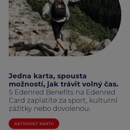
chevron_right
Peněženka Edenred Benefits
Edenred Benefits poukázky
Edenred Benefity Premium
Ostatní produkty
Kontakty
Peněženka Edenred Health
All-in-One cafeterie FKSP
Edenred Compliments
Edenred Card FKSP
Stravenkový portál
Edenred Čistý
TANKARTA Benefit od Edenred
Qerko
Edenred Service
Informace k migraci na Edenred Card
Jedna karta, spousta
možností, jak trávit volný čas.
S Edenred Benefits na Edenred
Card zaplatíte za sport, kulturní
zážitky nebo dovolenou.
AKTIVOVAT KARTU