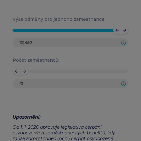
Výše odměny pro jednoho zaměstnance:
arrow_back
arrow_forward
Počet zaměstnanců:
arrow_back
arrow_forward
Upozornění
:
Od 1. 1. 2026 upravuje legislativa čerpání
osvobozených zaměstnaneckých benefitů, kdy
může zaměstnanec ročně čerpat osvobozené