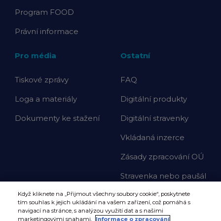
Program FOOD
Právní informace
Pro média
Ostatní
Tiskové zprávy
FAQ
Loga a materiály
Digitální produkty
Dokumenty ke stažení
Digitální stravenky
Vkládaná inzerce
Zásady zpracování OÚ
Stravenka nebo paušál
Když kliknete na „Přijmout všechny soubory cookie“, poskytnete
tím souhlas k jejich ukládání na vašem zařízení, což pomáhá s
navigací na stránce, s analýzou využití dat a s našimi
marketingovými snahami.
Informace o zpracování