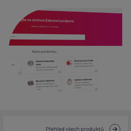
arrow_forward
Přehled všech produktů