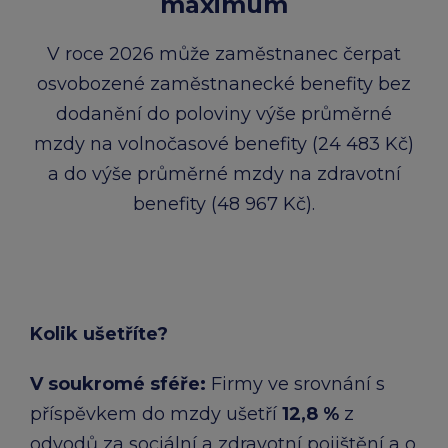
maximum
V roce 2026 může zaměstnanec čerpat
osvobozené zaměstnanecké benefity bez
dodanění do poloviny výše průměrné
mzdy na volnočasové benefity (24 483 Kč)
a do výše průměrné mzdy na zdravotní
benefity (48 967 Kč).
Kolik ušetříte?
V soukromé sféře:​
Firmy ve srovnání s
příspěvkem do mzdy ušetří
12,8 %
z
odvodů za sociální a zdravotní pojištění a o