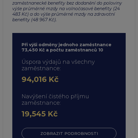
zaměstnanecké benefity bez dodanění do poloviny
výše průměrné mzdy na volnočasové benefity (24
483 Kč) a do výše průměrné mzdy na zdravotní
benefity (48 967 Kč).
Při výši odměny jednoho zaměstnance
73,450 Kč a počtu zaměstnanců 10
Úspora výdajů na všechny
zaměstnance:
94,016 Kč
Navýšení čistého příjmu
zaměstnance:
19,545 Kč
ZOBRAZIT PODROBNOSTI