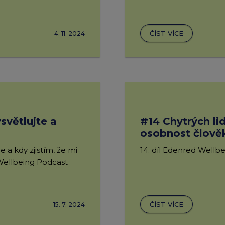
Edenred Benefity Pr
Návod k přihlášení
ČÍST VÍCE
4. 11. 2024
světlujte a
#14 Chytrých lid
osobnost člově
e a kdy zjistím, že mi
14. díl Edenred Wellbe
Wellbeing Podcast
ČÍST VÍCE
15. 7. 2024