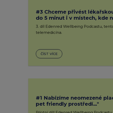
#3 Chceme přivést lékařskou 
do 5 minut i v místech, kde 
dostupná
3. díl Edenred Wellbeing Podcastu, tent
telemedicína.
ČÍST VÍCE
#1 Nabízíme neomezené pla
pet friendly prostředí…"
Pilotní díll Edenred Wellbeing Podcastu 