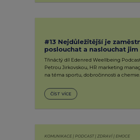
#13 Nejdůležitější je zaměs
poslouchat a naslouchat jim
Třináctý díl Edenred Weellbeing Podcastu
Petrou Jirkovskou, HR marketing mana
na téma sportu, dobročinnosti a chemie
ČÍST VÍCE
KOMUNIKACE | PODCAST | ZDRAVÍ | EMOCE