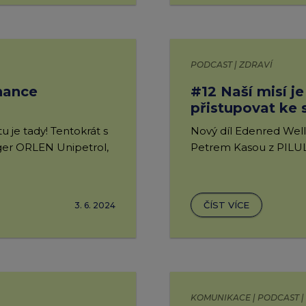
PODCAST | ZDRAVÍ
tnance
#12 Naší misí j
přistupovat ke 
 je tady! Tentokrát s
Nový díl Edenred Well
ger ORLEN Unipetrol,
Petrem Kasou z PILUL
.
ČÍST VÍCE
3. 6. 2024
KOMUNIKACE | PODCAST |