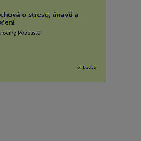
ichová o stresu, únavě a
oření
llbeing Podcastu!
6. 11. 2023