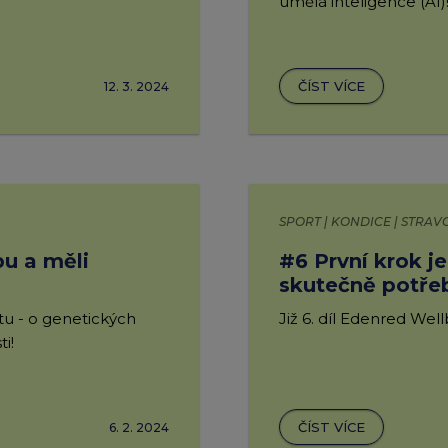
umělá inteligence (AI)
ČÍST VÍCE
12. 3. 2024
SPORT | KONDICE | STRAV
u a měli
#6 První krok je
skutečně potřebu
společnosti
tu - o genetických
Již 6. díl Edenred Wel
i!
ČÍST VÍCE
6. 2. 2024