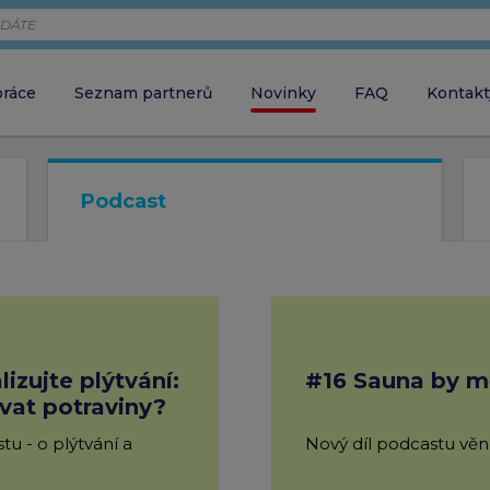
práce
Seznam partnerů
Novinky
FAQ
Kontakt
Zaměstnava
chci objednávat 
Podcast
Zaměstnane
close
ZAVŘÍT VYHLEDÁVÁNÍ
chci aktivovat ka
izujte plýtvání:
#16 Sauna by mě
vat potraviny?
Partner
chci akceptovat 
tu - o plýtvání a
Nový díl podcastu vě