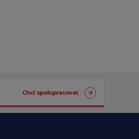
arrow_forward
Chci spolupracovat