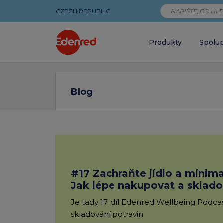
CZECH REPUBLIC
Produkty
Spolu
Články
Blog
|
Edenred
#17 Zachraňte jídlo a minimal
Jak lépe nakupovat a sklado
Je tady 17. díl Edenred Wellbeing Podcas
skladování potravin