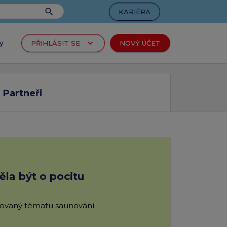
search
KARIÉRA
keyboard_arrow_down
y
PŘIHLÁSIT SE
NOVÝ ÚČET
tel
arrow_forward
produkty
Partneři
c
arrow_forward
rtu
la být o pocitu
arrow_forward
produkty
novaný tématu saunování