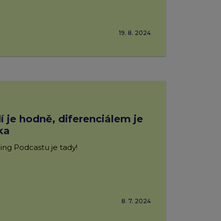
emium
arrow_forward
19. 8. 2024
í je hodně, diferenciálem je
ka
ing Podcastu je tady!
8. 7. 2024