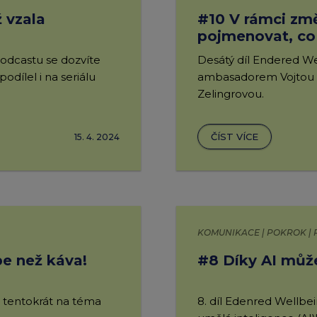
ž vzala
#10 V rámci zm
pojmenovat, c
odcastu se dozvíte
Desátý díl Endered We
dílel i na seriálu
ambasadorem Vojtou
Zelingrovou.
ČÍST VÍCE
15. 4. 2024
KOMUNIKACE | POKROK | 
pe než káva!
#8 Díky AI můž
 tentokrát na téma
8. díl Edenred Wellbe