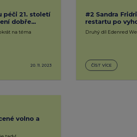
péči 21. století
#2 Sandra Fridr
není dobře
restartu po vyh
okrát na téma
Druhý díl Edenred We
ČÍST VÍCE
20. 11. 2023
cené volno a
je tady!