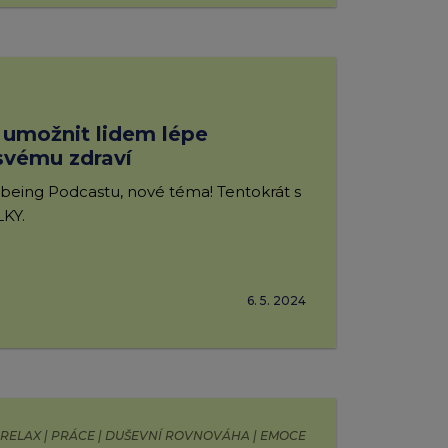
e umožnit lidem lépe
svému zdraví
being Podcastu, nové téma! Tentokrát s
KY.
6. 5. 2024
 RELAX | PRÁCE | DUŠEVNÍ ROVNOVÁHA | EMOCE