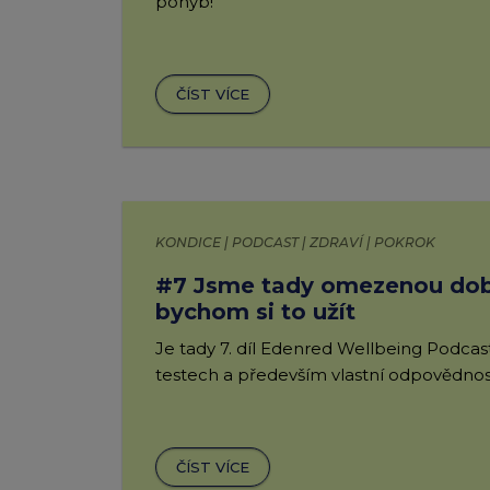
pohyb!
ČÍST VÍCE
KONDICE | PODCAST | ZDRAVÍ | POKROK
#7 Jsme tady omezenou dob
bychom si to užít
Je tady 7. díl Edenred Wellbeing Podcas
testech a především vlastní odpovědnost
ČÍST VÍCE