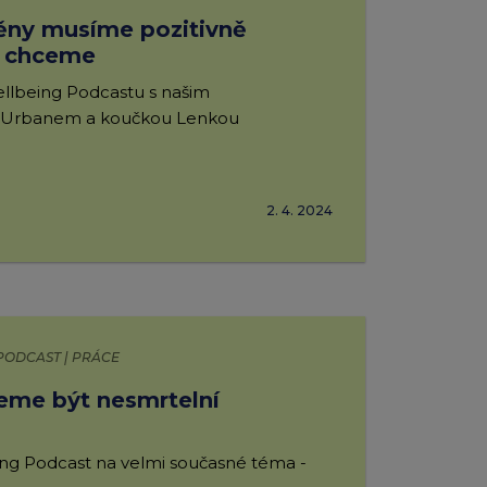
ěny musíme pozitivně
o chceme
llbeing Podcastu s našim
 Urbanem a koučkou Lenkou
2. 4. 2024
PODCAST | PRÁCE
eme být nesmrtelní
ing Podcast na velmi současné téma -