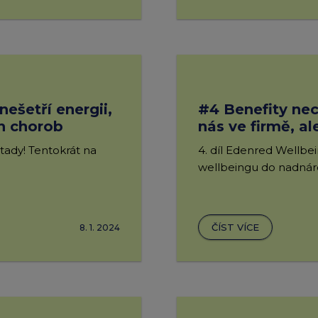
 nešetří energii,
#4 Benefity nec
ch chorob
nás ve firmě, al
 tady! Tentokrát na
4. díl Edenred Wellbe
wellbeingu do nadnár
ČÍST VÍCE
8. 1. 2024