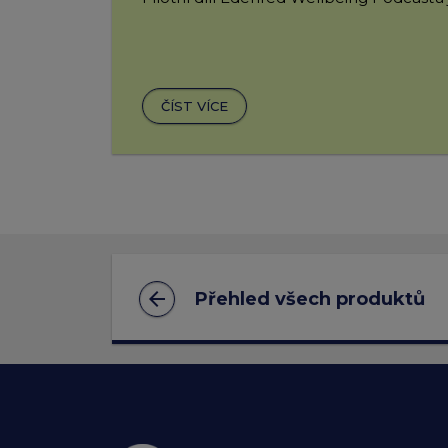
ČÍST VÍCE
arrow_back
Přehled všech produktů