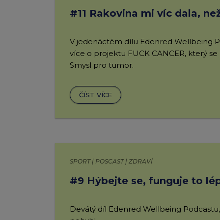
#11 Rakovina mi víc dala, ne
V jedenáctém dílu Edenred Wellbeing P
více o projektu FUCK CANCER, který se po
Smysl pro tumor.
ČÍST VÍCE
SPORT | POSCAST | ZDRAVÍ
#9 Hýbejte se, funguje to lé
Devátý díl Edenred Wellbeing Podcastu,