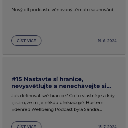
Nový díl podcastu věnovaný tématu saunování
ČÍST VÍCE
19. 8. 2024
#15 Nastavte si hranice,
nevysvětlujte a nenechávejte si
zadní vrátka
Jak definovat své hranice? Co to vlastně je a kdy
zjistím, že mi je někdo překračuje? Hostem
Edenred Wellbeing Podcast byla Sandra
Fridrichová.
ČÍST VÍCE
15. 7. 2024