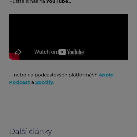
Pusťte si nás na
YouTube
...
… nebo na podcastových platformách
Apple
Podcast
a
Spotify
.
Další články