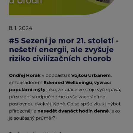
chevron_right
ale
Peněženka Edenred Benefits
Edenred Benefits poukázky
Edenred Benefity Premium
Ostatní produkty
Kontakty
zvyšuje
Peněženka Edenred Health
All-in-One cafeterie FKSP
Edenred Compliments
8. 1. 2024
riziko
Edenred Card FKSP
Stravenkový portál
Edenred Čistý
#5 Sezení je mor 21. století -
civilizačních
nešetří energii, ale zvyšuje
TANKARTA Benefit od Edenred
Qerko
Edenred Service
chorob
riziko civilizačních chorob
|
Informace k migraci na Edenred Card
Ondřej Horák
v podcastu s
Vojtou Urbanem
,
Články
ambasadorem
Edenred Wellbeingu
,
vyvrací
|
populární mýty
jako, že práce ve stoje vyčerpává,
při sezení si odpočineme a vše zachráníme
Edenred
posilovnou dvakrát týdně. Co se spíše zkusit hýbat
přirozeněji a
nesedět dvanáct hodin denně
, jako
je současný průměr?