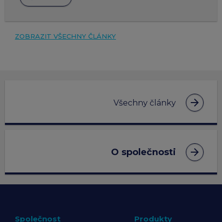
ZOBRAZIT VŠECHNY ČLÁNKY
arrow_forward
Všechny články
arrow_forward
O společnosti
Společnost
Produkty