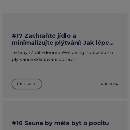
#17 Zachraňte jídlo a
minimalizujte plýtvání: Jak lépe
nakupovat a skladovat potraviny?
Je tady 17. díl Edenred Wellbeing Podcastu - o
plýtvání a skladování potravin
ČÍST VÍCE
4. 11. 2024
#16 Sauna by měla být o pocitu