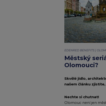
|
Články
|
Edenred
EDENRED BENEFITS | OLOM
Městský seri
Olomouci?
Skvělé jídlo, architek
našem článku zjistíte
Nechte si chutnat!
Olomouc není jen město