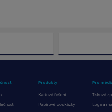
čnost
Produkty
Pro médi
a
Kartové řešení
Tiskové zp
lečnosti
Papírové poukázky
Loga a mat