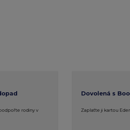
 dopad
Dovolená s Bo
 podpořte rodiny v
Zaplaťte ji kartou Ede