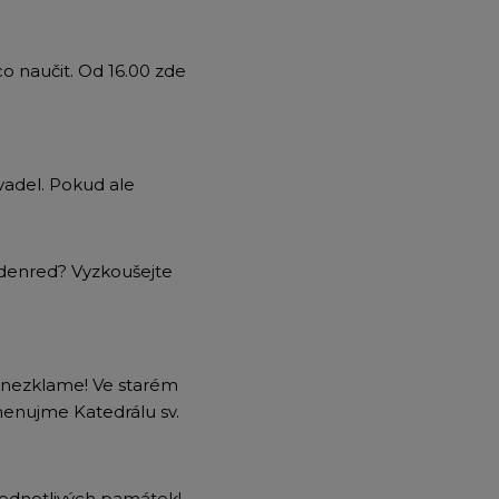
o naučit. Od 16.00 zde
vadel. Pokud ale
Edenred? Vyzkoušejte
s nezklame! Ve starém
menujme Katedrálu sv.
ednotlivých památek!