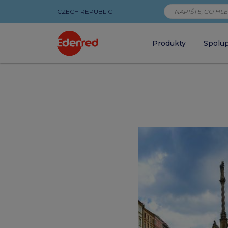
CZECH REPUBLIC
Produkty
Spolu
Městský
seriál:
Kam
s
benefity
Edenred
v
Olomouci?