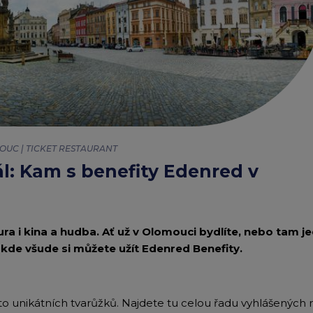
Edenred Benefity Pr
Návod k přihlášení
OUC | TICKET RESTAURANT
ál: Kam s benefity Edenred v
tura i kina a hudba. Ať už v Olomouci bydlíte, nebo tam je
, kde všude si můžete užít Edenred Benefity.
 unikátních tvarůžků. Najdete tu celou řadu vyhlášených re