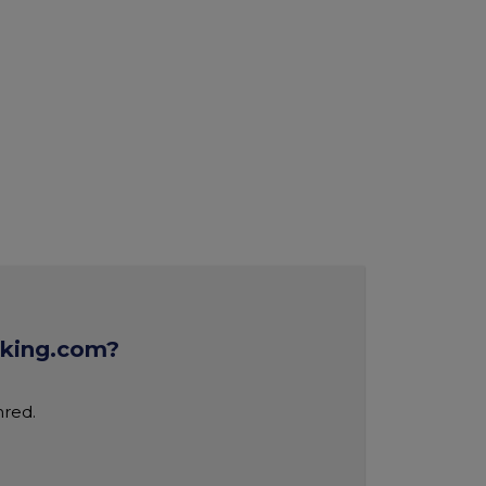
oking.com?
nred.