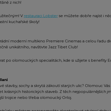
šině z nich!
užitečným! V
restauraci Lobster
se můžete dobře najíst i něc
lastní kuchařské školy!
rádní moderní multikino Premiere Cinemas a celou řadu di
čně unikátního, navštivte Jazz Tibet Club!
at po olomouckých specialitách, kde si užijete s benefity 
lani
ové stavby, sochy a skrytá zákoutí starých ulic? Olomouc Vá
t krásných historických staveb. Z těch nejpopulárnějších j
jší trojice nebo třeba olomoucký Orloj.
bchůzku městem nezapomeňte zkontrolovat otvírací doby j