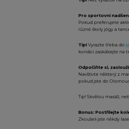
Pro sportovní nadše
Pokud preferujete akti
různé školy jógy a tanc
Tip!
Vyrazte třeba do
k
kondici zaskákejte na 
Odpočiňte si, zasloužít
Navštivte některý z masá
pokud jste do Olomouce
Tip! Skvělou masáž, neb
Bonus: Postřílejte kol
Zkoušeli jste někdy l