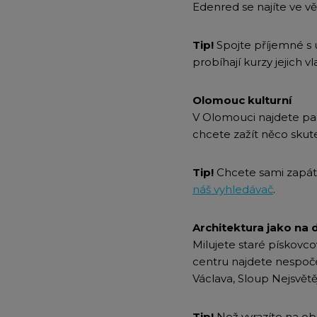
Edenred se najíte ve vět
Tip!
Spojte příjemné s 
probíhají kurzy jejich v
Olomouc kulturní
V Olomouci najdete pa
chcete zažít něco skute
Tip!
Chcete sami zapátr
náš vyhledávač
.
Architektura jako na d
Milujete staré pískovc
centru najdete nespoče
Václava, Sloup Nejsvětě
Tip!
Než vyrazíte na o