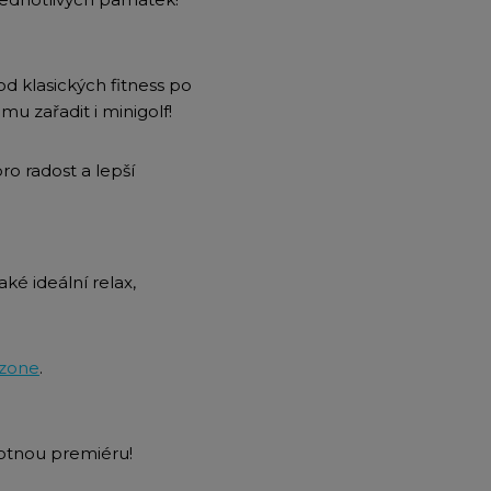
d klasických fitness po
u zařadit i minigolf!
ro radost a lepší
aké ideální relax,
zone
.
otnou premiéru!