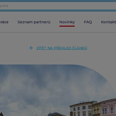
práce
Seznam partnerů
Novinky
FAQ
Kontakt
Zaměstnava
chci objednávat 
arrow_back
ZPĚT NA PŘEHLED ČLÁNKŮ
Zaměstnane
close
ZAVŘÍT VYHLEDÁVÁNÍ
chci aktivovat ka
Partner
chci akceptovat 