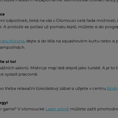
nce
vní odpočinek, čeká na vás v Olomouci celá řada možností, o
e. A protože se počasí už pomalu lepší, můžete si do program
lubu Koruna
, dejte si do těla na squashovém kurtu nebo si p
trampolínách.
e si to!
žních salonů. Místní je mají rádi stejně jako turisté. A je to t
 vyrazili pracovně.
o třeba relaxační čokoládový zábal si užijete v centru
Body
egy!
aser game? V olomoucké
Laser aréně
můžete zažít plnohodn