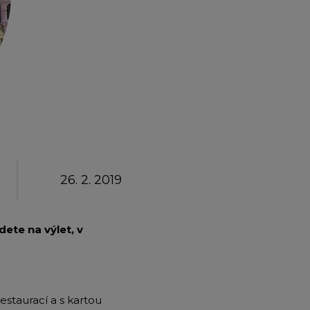
emium
arrow_forward
26. 2. 2019
dete na výlet, v
staurací a s kartou