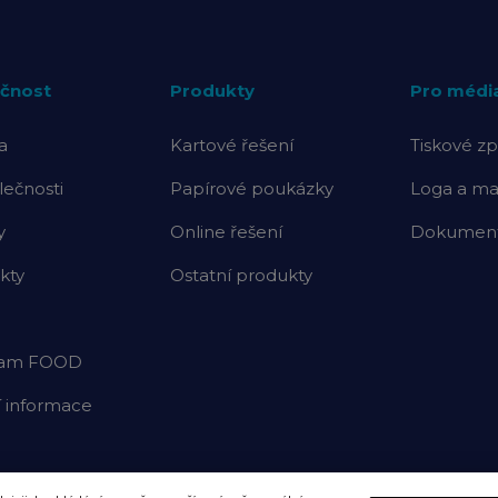
čnost
Produkty
Pro médi
a
Kartové řešení
Tiskové zp
lečnosti
Papírové poukázky
Loga a mat
y
Online řešení
Dokumenty
kty
Ostatní produkty
ram FOOD
í informace