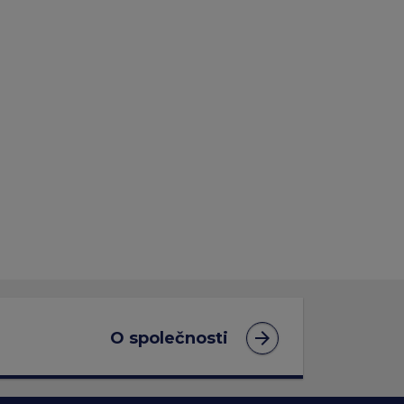
arrow_forward
O společnosti