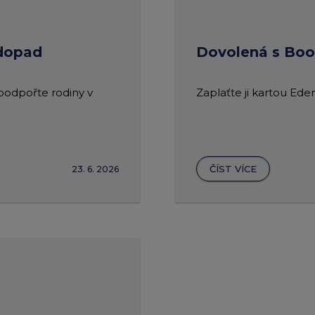
 dopad
Dovolená s Bo
 podpořte rodiny v
Zaplaťte ji kartou Ede
ČÍST VÍCE
23. 6. 2026