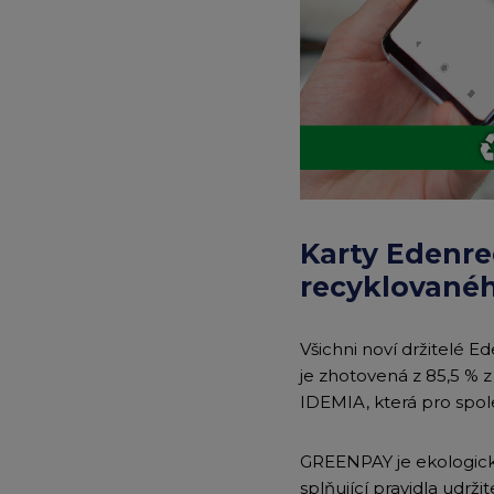
Karty Edenre
recyklovanéh
Všichni noví držitelé 
je zhotovená z 85,5 % 
IDEMIA, která pro spol
GREENPAY je ekologicky
splňující pravidla udr