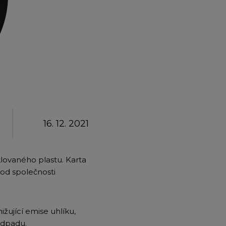
emium
arrow_forward
16. 12. 2021
lovaného plastu. Karta
od společnosti
žující emise uhlíku,
odpadu.