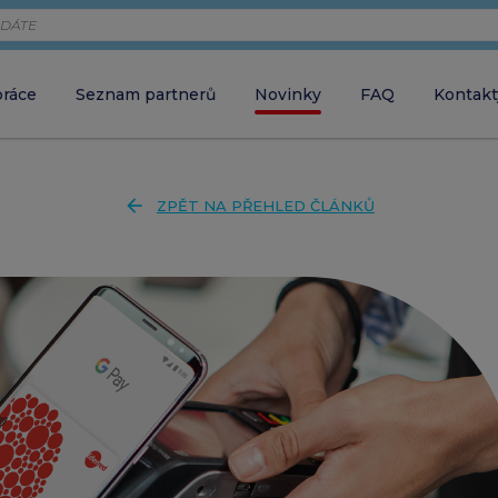
práce
Seznam partnerů
Novinky
FAQ
Kontakt
Zaměstnava
chci objednávat 
arrow_back
ZPĚT NA PŘEHLED ČLÁNKŮ
Zaměstnane
close
ZAVŘÍT VYHLEDÁVÁNÍ
chci aktivovat ka
Partner
chci akceptovat 