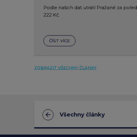
Podle našich dat utratí Pražané za pol
222 Kč.
ČÍST VÍCE
ZOBRAZIT VŠECHNY ČLÁNKY
arrow_back
Všechny články