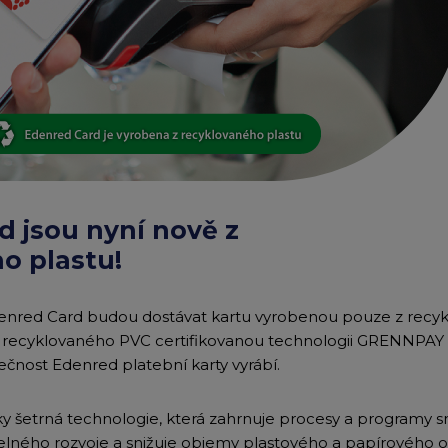
Edenred Benefity Pr
Návod k přihlášení
d jsou nyní nově z
o plastu!
Edenred Card budou dostávat kartu vyrobenou pouze z recyk
z recyklovaného PVC certifikovanou technologii GRENNPAY 
ečnost Edenred platební karty vyrábí.
 šetrná technologie, která zahrnuje procesy a programy sni
žitelného rozvoje a snižuje objemy plastového a papírového 