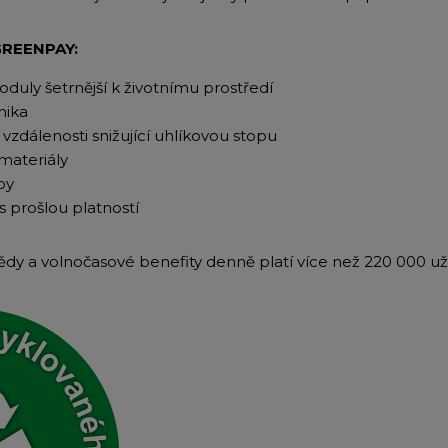
GREENPAY:
oduly šetrnější k životnímu prostředí
nika
vzdálenosti snižující uhlíkovou stopu
materiály
by
s prošlou platností
dy a volnočasové benefity denně platí více než 220 000 uži