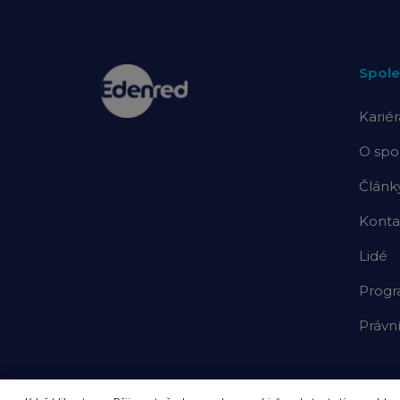
Spole
Kariér
O spo
Článk
Konta
Lidé
Prog
Právn