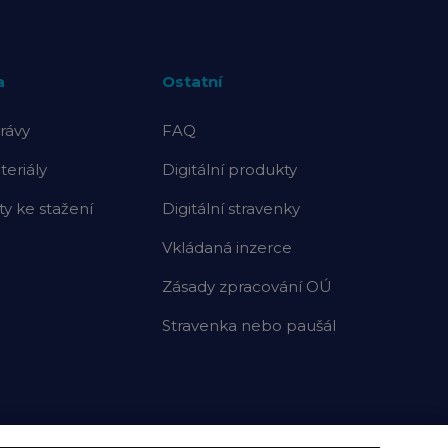
a
Ostatní
rávy
FAQ
eriály
Digitální produkty
 ke stažení
Digitální stravenky
Vkládaná inzerce
Zásady zpracování OÚ
Stravenka nebo paušál