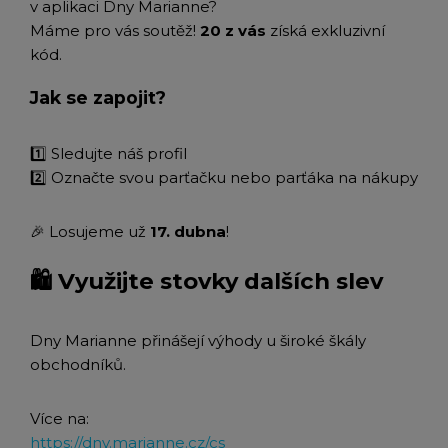
v aplikaci Dny Marianne?
Máme pro vás soutěž!
20 z vás
získá exkluzivní
kód.
Jak se zapojit?
1️⃣ Sledujte náš profil
2️⃣ Označte svou parťačku nebo parťáka na nákupy
🎉 Losujeme už
17. dubna
!
🛍 Využijte stovky dalších slev
Dny Marianne přinášejí výhody u široké škály
obchodníků.
Více na:
https://dny.marianne.cz/cs