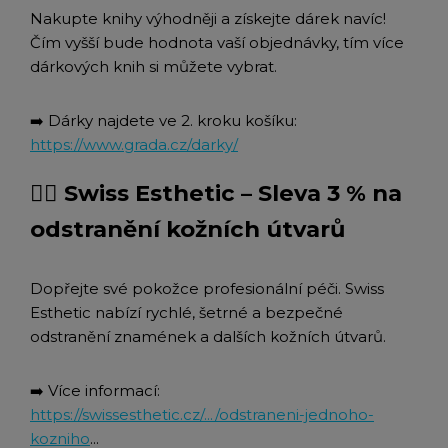
Nakupte knihy výhodněji a získejte dárek navíc!
Čím vyšší bude hodnota vaší objednávky, tím více
dárkových knih si můžete vybrat.
➡️ Dárky najdete ve 2. kroku košíku:
https://www.grada.cz/darky/
🧑‍⚕ Swiss Esthetic – Sleva 3 % na
odstranění kožních útvarů
Dopřejte své pokožce profesionální péči. Swiss
Esthetic nabízí rychlé, šetrné a bezpečné
odstranění znamének a dalších kožních útvarů.
➡️ Více informací:
https://swissesthetic.cz/.../odstraneni-jednoho-
kozniho
...