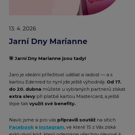
chevron_right
Peněženka Edenred Benefits
Edenred Benefits poukázky
Edenred Benefity Premium
Ostatní produkty
Kontakty
Peněženka Edenred Health
All-in-One cafeterie FKSP
Edenred Compliments
13. 4. 2026
Edenred Card FKSP
Stravenkový portál
Edenred Čistý
Jarní Dny Marianne
TANKARTA Benefit od Edenred
Qerko
Edenred Service
🌸 Jarní Dny Marianne jsou tady!
Informace k migraci na Edenred Card
Jaro je ideální příležitost udělat si radost — a s
kartou Edenred to nyní jde ještě výhodněji.
Od 17.
do 20. dubna
můžete u vybraných partnerů získat
extra slevy
při platbě kartou Mastercard, a ještě
lépe tak
využít své benefity.
Navíc jsme si pro vás
připravili soutěž
na sítích
Facebook
a
Instagram
, ve které 15 z Vás získá
exkluzivní kód, který odemkne všechny slevové k