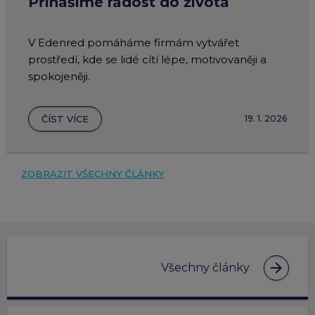
Přinášíme radost do života
V Edenred pomáháme firmám vytvářet
prostředí, kde se lidé cítí lépe, motivovaněji a
spokojeněji.
ČÍST VÍCE
19. 1. 2026
ZOBRAZIT VŠECHNY ČLÁNKY
arrow_forward
Všechny články