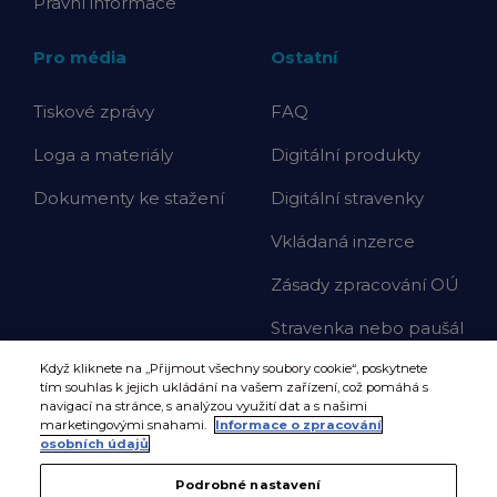
Právní informace
Pro média
Ostatní
Tiskové zprávy
FAQ
Loga a materiály
Digitální produkty
Dokumenty ke stažení
Digitální stravenky
Vkládaná inzerce
Zásady zpracování OÚ
Stravenka nebo paušál
Když kliknete na „Přijmout všechny soubory cookie“, poskytnete
tím souhlas k jejich ukládání na vašem zařízení, což pomáhá s
navigací na stránce, s analýzou využití dat a s našimi
marketingovými snahami.
Informace o zpracování
osobních údajů
Podrobné nastavení