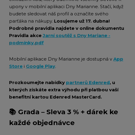
upony v mobilní aplikaci Dny Marianne. Stačí, když
budete sledovat náš profil a označíte svého
parťáka na nákupy.
Losujeme už 17. dubna!
Podrobné pravidla najdete v online dokumentu
Pravidla akce
Jarní soutěž s Dny Mariane -
podmínky.pdf
Mobilní aplikace Dny Marianne je dostupná v
App
Store
i
Google Play
.
Prozkoumejte nabídky
partnerů Edenred
, u
kterých získáte extra výhodu při platbou vaší
benefitní kartou Edenred MasterCard.
📚 Grada – Sleva 3 % + dárek ke
každé objednávce