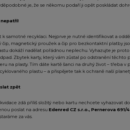
vděpodobné je, že se někomu podaří ji opět poskládat doh
nepatří!
k samotné recyklaci. Nejprve je nutné identifikovat a odděl
ký čip, magnetický proužek a čip pro bezkontaktní platby jso
astu dokáží nadělat pořádnou neplechu. Vyhazujte je proto
dpad. Zbytek karty, který vám zůstal po odstranění těchto
ru na plasty. Tím dáte kartě šanci na druhý život – třeba v
yklovaného plastu – a přispějete tak k ochraně naší planet
lat zpět
kvidace zdá příliš složitý nebo kartu nechcete vyhazovat 
enou poslat na adresu
Edenred CZ s.r.o., Pernerova 691/4
taráme za vás.