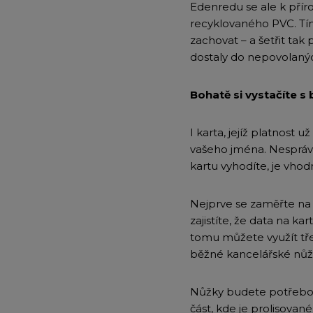
Edenredu se ale k přír
recyklovaného PVC. Tím
zachovat – a šetřit tak
dostaly do nepovolaný
Bohatě si vystačíte s
I karta, jejíž platnost 
vašeho jména. Nesprávn
kartu vyhodíte, je vhod
Nejprve se zaměřte n
zajistíte, že data na 
tomu můžete využít tř
běžné kancelářské nůžk
Nůžky budete potřebovat
část, kde je prolisované