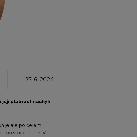
emium
arrow_forward
27. 6. 2024
její platnost nachýlí
ch je ale po celém
h nebo v oceánech. V