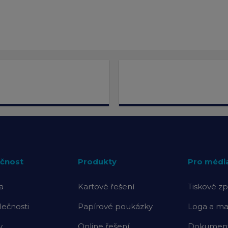
čnost
Produkty
Pro médi
a
Kartové řešení
Tiskové zp
lečnosti
Papírové poukázky
Loga a mat
y
Online řešení
Dokumenty