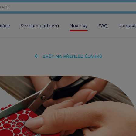
práce
Seznam partnerů
Novinky
FAQ
Kontakt
Zaměstnava
chci objednávat 
arrow_back
ZPĚT NA PŘEHLED ČLÁNKŮ
Zaměstnane
close
ZAVŘÍT VYHLEDÁVÁNÍ
chci aktivovat ka
Partner
chci akceptovat 