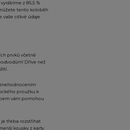
 vyrábíme z 85,5 %
pomůžete tento koloběh
 vaše citlivé údaje
ních prvků včetně
m podvodům! Dříve než
ití.
ch znehodnocením
etického proužku k
S čipem vám pomohou
je třeba rozstříhat
 menší kousky z karty