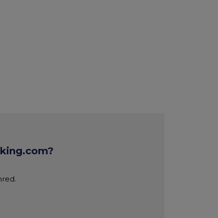
oking.com?
nred.