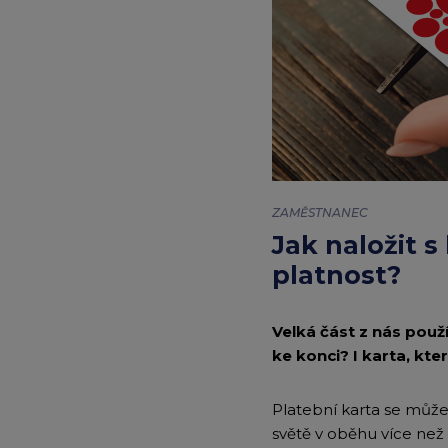
Články
|
Edenred
ZAMĚSTNANEC
Jak naložit s
platnost?
Velká část z nás použí
ke konci? I karta, kte
Platební karta se může
světě v oběhu více než