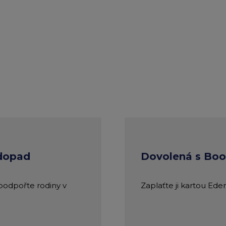
 dopad
Dovolená s Bo
 podpořte rodiny v
Zaplaťte ji kartou Ede