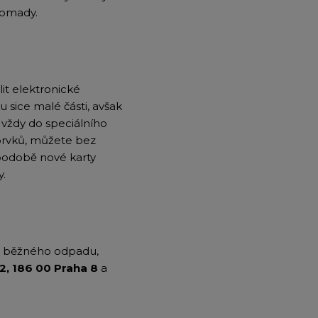
romady.
it elektronické
u sice malé části, avšak
 vždy do speciálního
 prvků, můžete bez
 podobě nové karty
y.
do běžného odpadu,
2, 186 00 Praha 8
a