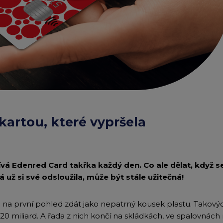
Edenred Benefity Pr
Návod k přihlášení
 kartou, které vypršela
vá Edenred Card takřka každý den. Co ale dělat, když se 
rá už si své odsloužila, může být stále užitečná!
 na první pohled zdát jako nepatrný kousek plastu. Takový
 20 miliard. A řada z nich končí na skládkách, ve spalovnác