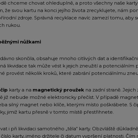
odě chceme chovat ohleduplně, a proto všechny naše karty
, že svou kartu na konci jejího života zrecyklujete, nám 
 přírodní zdroje. Správná recyklace navíc zamezí tomu, aby se
ch rukou.
 běžnými nůžkami
už dávno skončila, obsahuje mnoho citlivých dat a identifikač
á likvidace tak může vést k jejich zneužití a potenciální
né provést několik kroků, které zabrání potenciálnímu zneuž
a
čip
karty a na
magnetický proužek
na zadní straně. Jeji
kartě již nebude možné elektronicky přečíst. V případě magn
eba silný magnet nebo klíče, kterými místo poškrábete. 
y, jimiž kartu přesně v tomto místě přestřihnete.
 i při likvidaci samotného „těla“ karty. Obzvláště důkladně 
 číslo karty, jméno držitele či datum vypršení platnosti. Čím