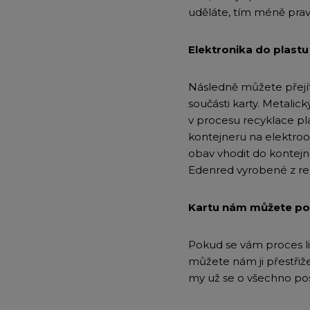
uděláte, tím méně pra
Elektronika do plastu 
Následně můžete přejít 
součásti karty. Metalic
v procesu recyklace pl
kontejneru na elektroo
obav vhodit do kontejne
Edenred vyrobené z rec
Kartu nám můžete pos
Pokud se vám proces li
můžete nám ji přestřiž
my už se o všechno pos