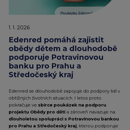
chevron_right
Články
Peněženka Edenred Benefits
Edenred Benefits poukázky
Edenred Benefity Premium
Ostatní produkty
Kontakty
|
Peněženka Edenred Health
All-in-One cafeterie FKSP
Edenred Compliments
1. 1. 2026
Edenred
Edenred Card FKSP
Stravenkový portál
Edenred Čistý
Edenred pomáhá zajistit
obědy dětem a dlouhodobě
TANKARTA Benefit od Edenred
Qerko
Edenred Service
podporuje Potravinovou
banku pro Prahu a
Informace k migraci na Edenred Card
Středočeský kraj
Edenred se dlouhodobě zapojuje do podpory lidí v
obtížných životních situacích. I letos proto
pokračuje ve
sbírce poukázek na podporu
projektu Obědy pro děti
a zároveň navazuje na
dlouholetou spolupráci s Potravinovou bankou
pro Prahu a Středočeský kraj
, kterou podporuje