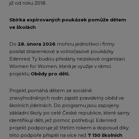
již od roku 2018.
Sbírka expirovaných poukázek pomůže dětem
ve školách
Do
28. února 2026
mohou jednotlivci i firmy
posílat stravenkové a volnočasové poukázky
Edenred. Ty budou předány neziskové organizaci
Women for Women, která je využije v rámci
projektu
Obědy pro děti.
Projekt pomáhá dětem ze sociálně
znevýhodněných rodin zajistit pravidelný oběd ve
školních jídelnách. Do programu jsou zapojeny
základní školy po celé České republice, které samy
identifikují děti, jež pomoc potřebují. Edenred
projekt podporuje již třetím rokem a doposud díky
této podpoře přispěl na více než
7 150 školních