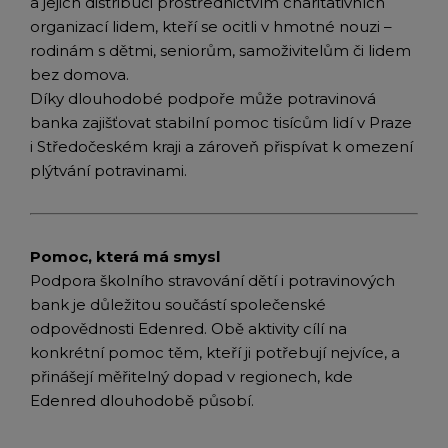
a jejich distribuci prostřednictvím charitativních
organizací lidem, kteří se ocitli v hmotné nouzi –
rodinám s dětmi, seniorům, samoživitelům či lidem
bez domova.
Díky dlouhodobé podpoře může potravinová
banka zajišťovat stabilní pomoc tisícům lidí v Praze
i Středočeském kraji a zároveň přispívat k omezení
plýtvání potravinami.
Pomoc, která má smysl
Podpora školního stravování dětí i potravinových
bank je důležitou součástí společenské
odpovědnosti Edenred. Obě aktivity cílí na
konkrétní pomoc těm, kteří ji potřebují nejvíce, a
přinášejí měřitelný dopad v regionech, kde
Edenred dlouhodobě působí.