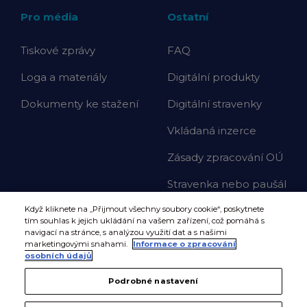
Pro média
Ostatní
Tiskové zprávy
FAQ
Loga a materiály
Digitální produkty
Dokumenty ke stažení
Digitální stravenky
Vkládaná inzerce
Zásady zpracování OÚ
Stravenka nebo paušál
Když kliknete na „Přijmout všechny soubory cookie“, poskytnete
tím souhlas k jejich ukládání na vašem zařízení, což pomáhá s
navigací na stránce, s analýzou využití dat a s našimi
marketingovými snahami.
Informace o zpracování
osobních údajů
Podrobné nastavení