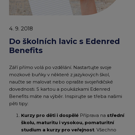
chevron_right
Peněženka Edenred Benefits
Edenred Benefits poukázky
Edenred Benefity Premium
Ostatní produkty
Kontakty
Peněženka Edenred Health
All-in-One cafeterie FKSP
Edenred Compliments
4. 9. 2018
Edenred Card FKSP
Stravenkový portál
Edenred Čistý
Do školních lavic s Edenred
Benefits
TANKARTA Benefit od Edenred
Qerko
Edenred Service
Září přímo volá po vzdělání. Nastartujte svoje
Informace k migraci na Edenred Card
mozkové buňky v některé z jazykových škol,
naučte se malovat nebo oprašte svojeřidičské
dovednosti. S kartou a poukázkami Edenred
Benefits máte na výběr. Inspirujte se třeba našimi
pěti tipy:
Kurzy pro děti i dospělé
Příprava na
střední
školu, maturitu i vysokou, pomaturitní
studium a kurzy pro veřejnost
. Všechno