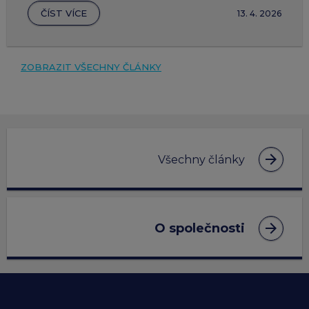
ČÍST VÍCE
13. 4. 2026
ZOBRAZIT VŠECHNY ČLÁNKY
arrow_forward
Všechny články
arrow_forward
O společnosti