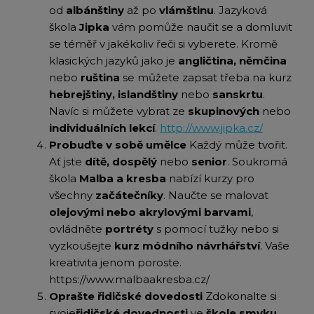
od
albánštiny
až po
vlámštinu
. Jazyková
škola
Jipka
vám pomůže naučit se a domluvit
se téměř v jakékoliv řeči si vyberete. Kromě
klasických jazyků jako je
angličtina, němčina
nebo
ruština
se můžete zapsat třeba na kurz
hebrejštiny, islandštiny
nebo
sanskrtu
.
Navíc si můžete vybrat ze
skupinových
nebo
individuálních lekcí
.
http://www.jipka.cz/
Probuďte v sobě umělce
Každý může tvořit.
Ať jste
dítě, dospělý
nebo
senior
. Soukromá
škola
Malba a kresba
nabízí kurzy pro
všechny
začátečníky
. Naučte se malovat
olejovými nebo akrylovými barvami
,
ovládněte
portréty
s pomocí tužky nebo si
vyzkoušejte
kurz módního návrhářství
. Vaše
kreativita jenom poroste.
https://www.malbaakresba.cz/
Oprašte řidičské dovedosti
Zdokonalte si
svoje
řidičské dovednosti
ve
škole smyku