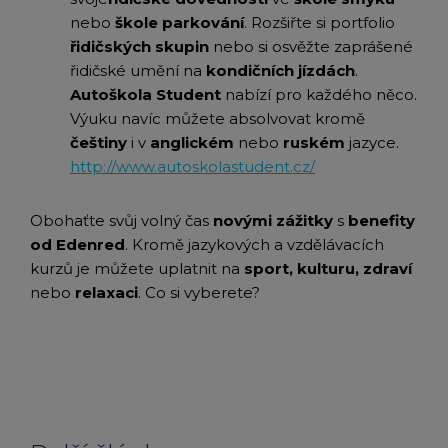
nebo
škole parkování
. Rozšiřte si portfolio
řidičských skupin
nebo si osvěžte zaprášené
řidičské umění na
kondičních jízdách
.
Autoškola Student
nabízí pro každého něco.
Výuku navíc můžete absolvovat kromě
češtiny
i v
anglickém
nebo
ruském
jazyce.
http://www.autoskolastudent.cz/
Obohaťte svůj volný čas
novými zážitky
s
benefity
od Edenred
. Kromě jazykových a vzdělávacích
kurzů je můžete uplatnit na
sport,
kulturu, zdraví
nebo
relaxaci
. Co si vyberete?