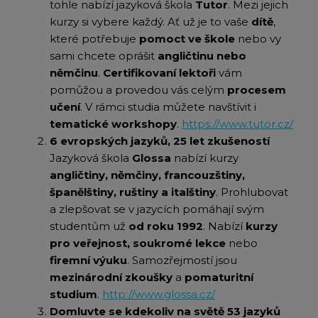
tohle nabízí jazyková škola
Tutor
. Mezi jejich
kurzy si vybere každý. Ať už je to vaše
dítě
,
které potřebuje
pomoct ve škole
nebo vy
sami chcete oprášit
angličtinu nebo
němčinu
.
Certifikovaní lektoři
vám
pomůžou a provedou vás celým
procesem
učení
. V rámci studia můžete navštívit i
tematické workshopy
.
https://www.tutor.cz/
6 evropských jazyků, 25 let zkušeností
Jazyková škola
Glossa
nabízí kurzy
angličtiny, němčiny, francouzštiny,
španělštiny, ruštiny a italštiny
. Prohlubovat
a zlepšovat se v jazycích pomáhají svým
studentům už
od roku 1992
. Nabízí
kurzy
pro veřejnost, soukromé lekce
nebo
firemní výuku
. Samozřejmostí jsou
mezinárodní zkoušky
a
pomaturitní
studium
.
http://www.glossa.cz/
Domluvte se
kdekoliv na světě
53 jazyků