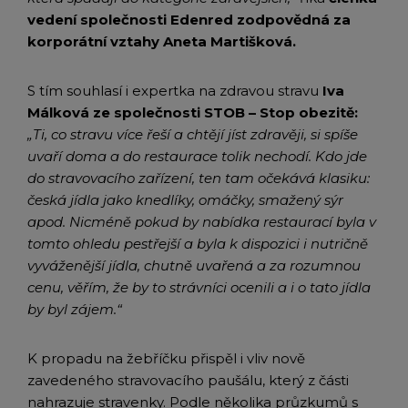
vedení společnosti Edenred zodpovědná za
korporátní vztahy Aneta Martišková.
S tím souhlasí i expertka na zdravou stravu
Iva
Málková ze společnosti STOB – Stop obezitě:
„Ti, co stravu více řeší a chtějí jíst zdravěji, si spíše
uvaří doma a do restaurace tolik nechodí. Kdo jde
do stravovacího zařízení, ten tam očekává klasiku:
česká jídla jako knedlíky, omáčky, smažený sýr
apod. Nicméně pokud by nabídka restaurací byla v
tomto ohledu pestřejší a
byla k dispozici i nutričně
vyváženější jídla, chutně uvařená a za rozumnou
cenu, věřím, že by to strávníci ocenili a i o tato jídla
by byl zájem.“
K propadu na žebříčku přispěl i vliv nově
zavedeného stravovacího paušálu, který z části
nahrazuje stravenky. Podle několika průzkumů s