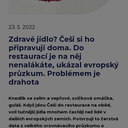
chevron_right
je
Peněženka Edenred Benefits
Edenred Benefits poukázky
Edenred Benefity Premium
Ostatní produkty
Kontakty
na
Peněženka Edenred Health
All-in-One cafeterie FKSP
Edenred Compliments
23. 5. 2022
něj
Edenred Card FKSP
Stravenkový portál
Edenred Čistý
Zdravé jídlo? Češi si ho
nenalákáte,
připravují doma. Do
TANKARTA Benefit od Edenred
Qerko
Edenred Service
ukázal
restaurací je na něj
evropský
nenalákáte, ukázal evropský
Informace k migraci na Edenred Card
průzkum. Problémem je
průzkum.
drahota
Problémem
je
Knedlík se zelím a vepřové, svíčková omáčka,
guláš. Když jdou Češi do restaurace na oběd,
drahota
volí tučnější jídla mnohem častěji než lidé v
dalších evropských zemích. Potvrzují to čerstvá
data z velkého srovnávacího průzkumu o