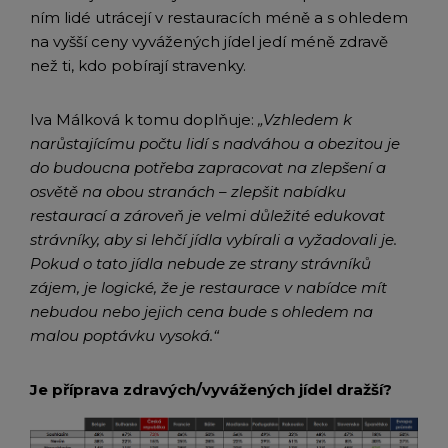
ním lidé utrácejí v restauracích méně a s ohledem
na vyšší ceny vyvážených jídel jedí méně zdravě
než ti, kdo pobírají stravenky.
Iva Málková k tomu doplňuje:
„Vzhledem k
narůstajícímu počtu lidí s nadváhou a obezitou je
do budoucna potřeba zapracovat na zlepšení a
osvětě na obou stranách – zlepšit nabídku
restaurací a zároveň je velmi důležité edukovat
strávníky, aby si lehčí jídla vybírali a
vyžadovali je.
Pokud o tato jídla nebude ze strany strávníků
zájem, je logické, že je restaurace v nabídce mít
nebudou nebo jejich cena bude s ohledem na
malou poptávku vysoká.“
Je příprava zdravých/vyvážených jídel dražší?