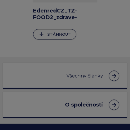
EdenredCZ_TZ-
FOOD2_zdrave-
jidlo_19-05-2022
arrow_downward
STÁHNOUT
arrow_forward
Všechny články
arrow_forward
O společnosti