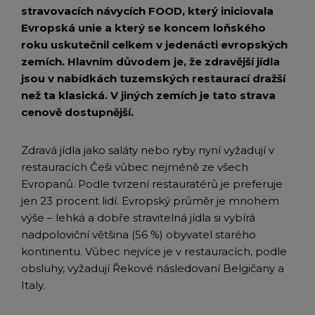
stravovacích návycích FOOD, který iniciovala
Evropská unie a který se koncem loňského
roku uskutečnil celkem v jedenácti evropských
zemích. Hlavním důvodem je, že zdravější jídla
jsou v nabídkách tuzemských restaurací dražší
než ta klasická. V jiných zemích je tato strava
cenově dostupnější.
Zdravá jídla jako saláty nebo ryby nyní vyžadují v
restauracích Češi vůbec nejméně ze všech
Evropanů. Podle tvrzení restauratérů je preferuje
jen 23 procent lidí. Evropský průměr je mnohem
výše – lehká a dobře stravitelná jídla si vybírá
nadpoloviční většina (56 %) obyvatel starého
kontinentu. Vůbec nejvíce je v restauracích, podle
obsluhy, vyžadují Řekové následovaní Belgičany a
Italy.