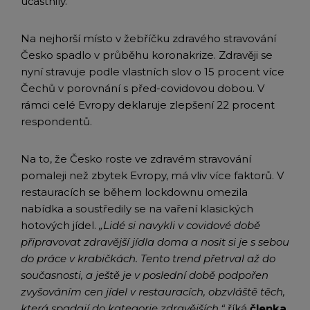
účastnily.
Na nejhorší místo v žebříčku zdravého stravování
Česko spadlo v průběhu koronakrize. Zdravěji se
nyní stravuje podle vlastních slov o 15 procent více
Čechů v porovnání s před-covidovou dobou. V
rámci celé Evropy deklaruje zlepšení 22 procent
respondentů.
Na to, že Česko roste ve zdravém stravování
pomaleji než zbytek Evropy, má vliv více faktorů. V
restauracích se během lockdownu omezila
nabídka a soustředily se na vaření klasických
hotových jídel.
„Lidé si navykli v covidové době
připravovat zdravější jídla doma a nosit si je s sebou
do práce v krabičkách. Tento trend přetrval až do
současnosti, a ještě je v poslední době podpořen
zvyšováním cen jídel v restauracích, obzvláště těch,
která spadají do kategorie zdravějších,“
říká
členka