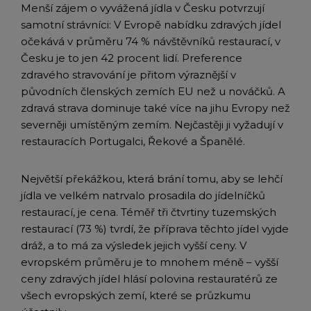
Menší zájem o vyvážená jídla v Česku potvrzují
samotní strávníci: V Evropě nabídku zdravých jídel
očekává v průměru 74 % návštěvníků restaurací, v
Česku je to jen 42 procent lidí. Preference
zdravého stravování je přitom výraznější v
původních členských zemích EU než u nováčků. A
zdravá strava dominuje také více na jihu Evropy než
severněji umístěným zemím. Nejčastěji ji vyžadují v
restauracích Portugalci, Řekové a Španělé.
Největší překážkou, která brání tomu, aby se lehčí
jídla ve velkém natrvalo prosadila do jídelníčků
restaurací, je cena. Téměř tři čtvrtiny tuzemských
restaurací (73 %) tvrdí, že příprava těchto jídel vyjde
dráž, a to má za výsledek jejich vyšší ceny. V
evropském průměru je to mnohem méně – vyšší
ceny zdravých jídel hlásí polovina restauratérů ze
všech evropských zemí, které se průzkumu