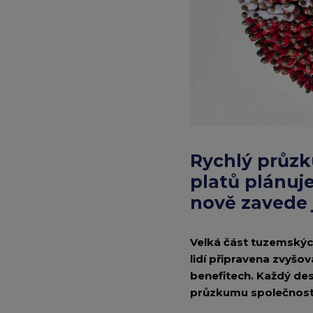
firem.
Zálohy
na
platy
nově
zavede
Rychlý průzk
jen
platů plánuje
nově zavede
minimum
podniků
Velká část tuzemských 
lidí připravena zvyšo
benefitech. Každý des
průzkumu společností