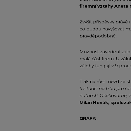
firemní vztahy Aneta 
Zvýšit příspěvky právě
co budou navyšovat mzd
pravděpodobné.
Možnost zavedení záloh
malá část firem. U zálo
zálohy fungují v 9 pro
Tlak na růst mezd ze 
k situaci na trhu pro 
nutností. Očekáváme, ž
Milan Novák, spoluza
GRAFY: