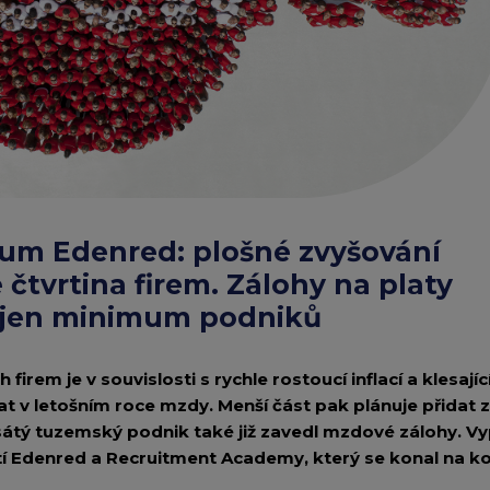
Edenred Benefity Pr
Návod k přihlášení
um Edenred: plošné zvyšování
 čtvrtina firem. Zálohy na platy
 jen minimum podniků
firem je v souvislosti s rychle rostoucí inflací a klesají
vat v letošním roce mzdy. Menší část pak plánuje přida
átý tuzemský podnik také již zavedl mzdové zálohy. Vy
 Edenred a Recruitment Academy, který se konal na ko