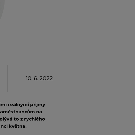
emium
arrow_forward
10. 6. 2022
cími reálnými příjmy
t zaměstnancům na
plývá to z rychlého
nci května.