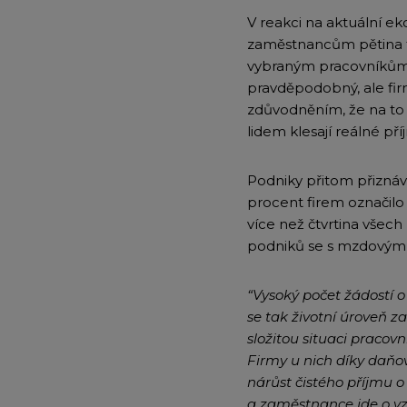
V reakci na aktuální e
zaměstnancům pětina t
vybraným pracovníkům. 
pravděpodobný, ale fir
zdůvodněním, že na to n
lidem klesají reálné pří
Podniky přitom přiznávají
procent firem označilo k
více než čtvrtina všech
podniků se s mzdovým 
“Vysoký počet žádostí o
se tak životní úroveň za
složitou situaci pracov
Firmy u nich díky daňo
nárůst čistého příjmu o 
a zaměstnance jde o v