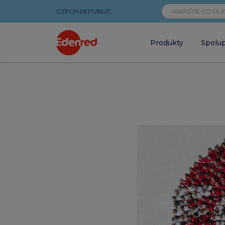
CZECH REPUBLIC
Produkty
Spolu
Rychlý
průzkum
Edenred:
plošné
zvyšování
platů
plánuje
čtvrtina