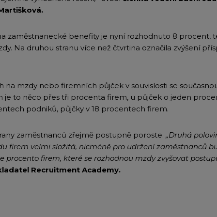
Martišková.
 na zaměstnanecké benefity je nyní rozhodnuto 8 procent, 
y. Na druhou stranu více než čtvrtina označila zvýšení pří
 na mzdy nebo firemních půjček v souvislosti se současnou 
h je to něco přes tři procenta firem, u půjček o jeden procen
centech podniků, půjčky v 18 procentech firem.
strany zaměstnanců zřejmě postupně poroste.
„Druhá polov
řadu firem velmi složitá, nicméně pro udržení zaměstnanců 
e procento firem, které se rozhodnou mzdy zvyšovat postupn
kladatel Recruitment Academy.