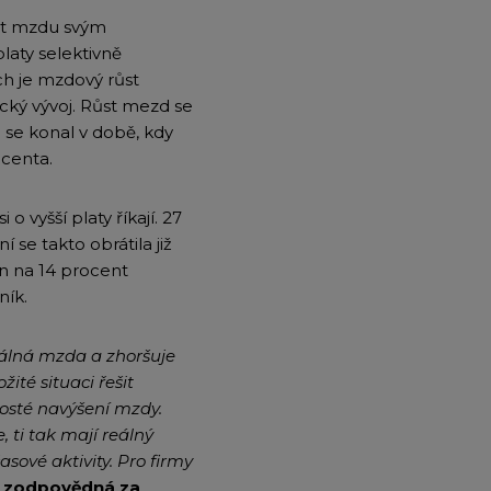
šit mzdu svým
aty selektivně
ch je mzdový růst
cký vývoj. Růst mezd se
m se konal v době, kdy
ocenta.
o vyšší platy říkají. 27
 se takto obrátila již
en na 14 procent
ník.
reálná mzda a zhoršuje
žité situaci řešit
rosté navýšení mzdy.
ti tak mají reálný
asové aktivity. Pro firmy
u zodpovědná za