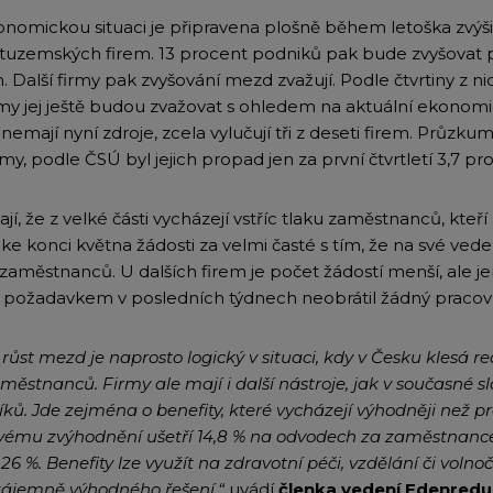
konomickou situaci je připravena plošně během letoška zvý
uzemských firem. 13 procent podniků pak bude zvyšovat pl
Další firmy pak zvyšování mezd zvažují. Podle čtvrtiny z ni
my jej ještě budou zvažovat s ohledem na aktuální ekonomi
emají nyní zdroje, zcela vylučují tři z deseti firem. Průzku
jmy, podle ČSÚ byl jejich propad jen za první čtvrtletí 3,7 pr
, že z velké části vycházejí vstříc tlaku zaměstnanců, kteří si 
e konci května žádosti za velmi časté s tím, že na své vedení
 zaměstnanců. U dalších firem je počet žádostí menší, ale j
požadavkem v posledních týdnech neobrátil žádný pracov
 růst mezd je naprosto logický v situaci, kdy v Česku klesá 
městnanců. Firmy ale mají i další nástroje, jak v současné slo
níků. Jde zejména o benefity, které vycházejí výhodněji než p
vému zvýhodnění ušetří 14,8 % na odvodech za zaměstnance, 
26 %. Benefity lze využít na zdravotní péči, vzdělání či volnoč
zájemně výhodného řešení,“
uvádí
členka vedení Edenred