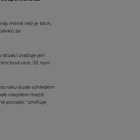
tedy méně než je těch,
spěvků za
situací zvažuje jen
tní bod více. Již nyní
ina roku bude vzhledem
bude navýšení mezd
ě poroste,“
zmiňuje