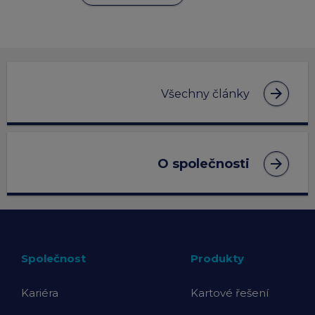
arrow_forward
Všechny články
arrow_forward
O společnosti
Společnost
Produkty
Kariéra
Kartové řešení