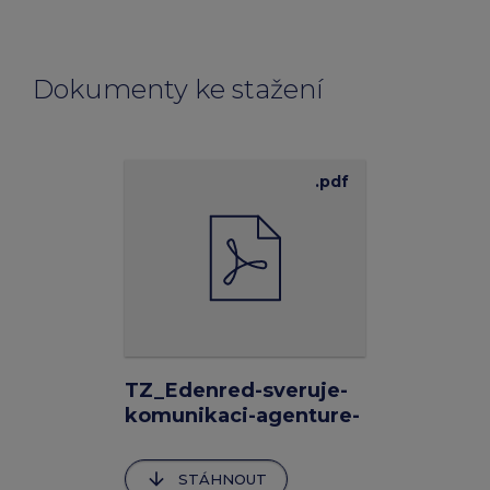
Dokumenty ke stažení
.pdf
TZ_Edenred-sveruje-
komunikaci-agenture-
Hero-Outlaw_09-06-
2026
arrow_downward
STÁHNOUT