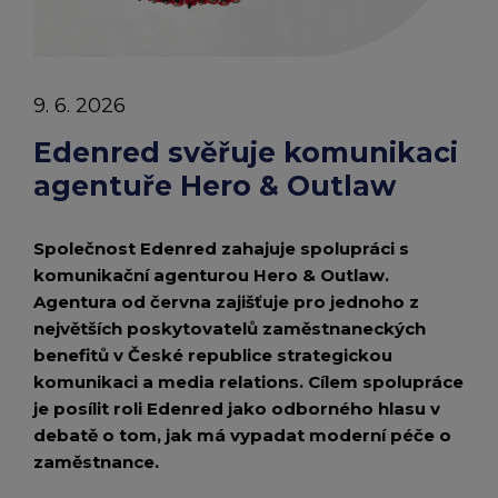
chevron_right
zprávy
Peněženka Edenred Benefits
Edenred Benefits poukázky
Edenred Benefity Premium
Ostatní produkty
Kontakty
|
Peněženka Edenred Health
All-in-One cafeterie FKSP
Edenred Compliments
9. 6. 2026
Edenred
Edenred Card FKSP
Stravenkový portál
Edenred Čistý
Edenred svěřuje komunikaci
agentuře Hero & Outlaw
TANKARTA Benefit od Edenred
Qerko
Edenred Service
Společnost Edenred zahajuje spolupráci s
Informace k migraci na Edenred Card
komunikační agenturou Hero & Outlaw.
Agentura od června zajišťuje pro jednoho z
největších poskytovatelů zaměstnaneckých
benefitů v České republice strategickou
komunikaci a media relations. Cílem spolupráce
je posílit roli Edenred jako odborného hlasu v
debatě o tom, jak má vypadat moderní péče o
zaměstnance.