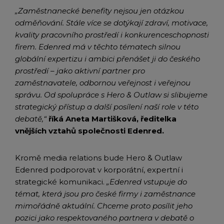
„Zaměstnanecké benefity nejsou jen otázkou
odměňování. Stále více se dotýkají zdraví, motivace,
kvality pracovního prostředí i konkurenceschopnosti
firem.
Edenred má v těchto tématech silnou
globální expertizu i ambici přenášet ji do českého
prostředí – jako aktivní partner pro
zaměstnavatele, odbornou veřejnost i veřejnou
správu. Od spolupráce s Hero & Outlaw si slibujeme
strategický přístup a další posílení naší role v této
debatě,“
říká Aneta Martišková, ředitelka
vnějších vztahů společnosti Edenred.
Kromě media relations bude Hero & Outlaw
Edenred podporovat v korporátní, expertní i
strategické komunikaci.
„Edenred vstupuje do
témat, která jsou pro české firmy i zaměstnance
mimořádně aktuální. Chceme proto posílit jeho
pozici jako respektovaného partnera v debatě o