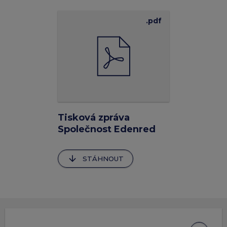
.pdf
Tisková zpráva
Společnost Edenred
zahajuje nový rozsáhlý
cash-back
arrow_downward
STÁHNOUT