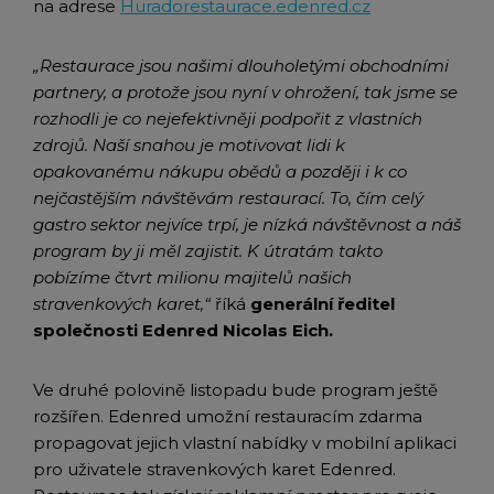
na adrese
Huradorestaurace.edenred.cz
„Restaurace jsou našimi dlouholetými obchodními
partnery, a protože jsou nyní v ohrožení, tak jsme se
rozhodli je co nejefektivněji podpořit z vlastních
zdrojů. Naší snahou je motivovat lidi k
opakovanému nákupu obědů a později i k co
nejčastějším návštěvám restaurací. To, čím celý
gastro sektor nejvíce trpí, je nízká návštěvnost a náš
program by ji měl zajistit. K útratám takto
pobízíme čtvrt milionu majitelů našich
stravenkových karet,“
říká
generální ředitel
společnosti Edenred Nicolas Eich.
Ve druhé polovině listopadu bude program ještě
rozšířen. Edenred umožní restauracím zdarma
propagovat jejich vlastní nabídky v mobilní aplikaci
pro uživatele stravenkových karet Edenred.