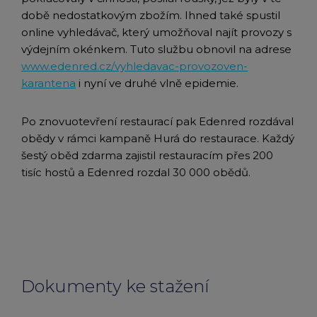
době nedostatkovým zbožím. Ihned také spustil
online vyhledávač, který umožňoval najít provozy s
výdejním okénkem. Tuto službu obnovil na adrese
www.edenred.cz/vyhledavac-provozoven-
karantena
i nyní ve druhé vlně epidemie.
Po znovuotevření restaurací pak Edenred rozdával
obědy v rámci kampaně Hurá do restaurace. Každý
šestý oběd zdarma zajistil restauracím přes 200
tisíc hostů a Edenred rozdal 30 000 obědů.
Dokumenty ke stažení