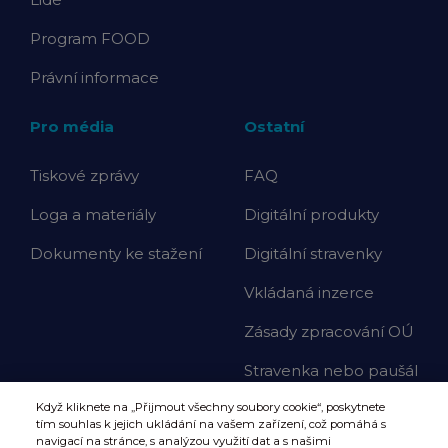
Program FOOD
Právní informace
Pro média
Ostatní
Tiskové zprávy
FAQ
Loga a materiály
Digitální produkty
Dokumenty ke stažení
Digitální stravenky
Vkládaná inzerce
Zásady zpracování OÚ
Stravenka nebo paušál
Když kliknete na „Přijmout všechny soubory cookie“, poskytnete
tím souhlas k jejich ukládání na vašem zařízení, což pomáhá s
navigací na stránce, s analýzou využití dat a s našimi