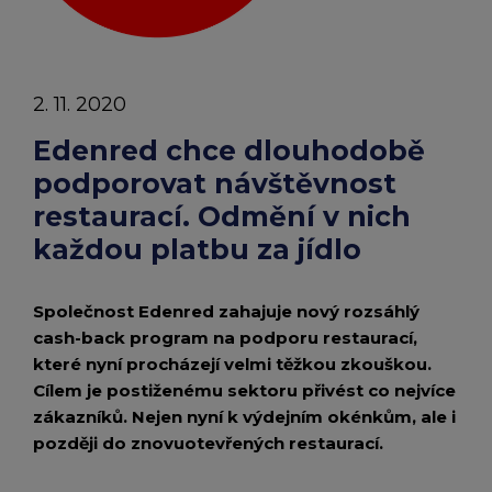
chevron_right
každou
Peněženka Edenred Benefits
Edenred Benefits poukázky
Edenred Benefity Premium
Ostatní produkty
Kontakty
platbu
Peněženka Edenred Health
All-in-One cafeterie FKSP
Edenred Compliments
2. 11. 2020
za
Edenred Card FKSP
Stravenkový portál
Edenred Čistý
Edenred chce dlouhodobě
jídlo
podporovat návštěvnost
TANKARTA Benefit od Edenred
Qerko
Edenred Service
|
restaurací. Odmění v nich
Tiskové
každou platbu za jídlo
Informace k migraci na Edenred Card
zprávy
Společnost Edenred zahajuje nový rozsáhlý
|
cash-back program na podporu restaurací,
které nyní procházejí velmi těžkou zkouškou.
Edenred
Cílem je postiženému sektoru přivést co nejvíce
zákazníků. Nejen nyní k výdejním okénkům, ale i
později do znovuotevřených restaurací.