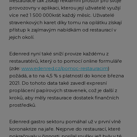
Restaurace tak získají reklamní prostor pro svoje
provozovny v aplikaci, kterou její uživatelé využijí
více než 1 500 000krát každý měsíc. Uživatelé
stravenkových karet díky tomu na oplátku získají
přístup k zajímavým nabídkám od restaurací v
jejich okolí.
Edenred nyní také sníží provize každému z
restauratérů, který o to pomocí online formuláře
(zde:
www.edenred.cz/pomoc-restauracim
)
požádá, a to na 4,5 % s platností do konce března
2021. Do tohoto data také zavedl expresní
proplácení papírových stravenek, což je další z
kroků, aby měly restaurace dostatek finančních
prostředků.
Edenred gastro sektoru pomáhal už v první vlně
koronakrize na jaře. Nejprve do restaurací, které
pokračovaly v činnosti, posílal roušky, jež byly v té