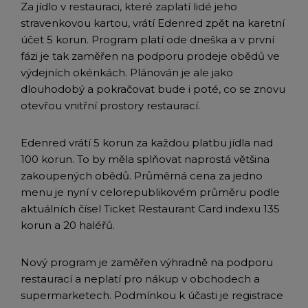
Za jídlo v restauraci, které zaplatí lidé jeho
stravenkovou kartou, vrátí Edenred zpět na karetní
účet 5 korun. Program platí ode dneška a v první
fázi je tak zaměřen na podporu prodeje obědů ve
výdejních okénkách. Plánován je ale jako
dlouhodobý a pokračovat bude i poté, co se znovu
otevřou vnitřní prostory restaurací.
Edenred vrátí 5 korun za každou platbu jídla nad
100 korun. To by měla splňovat naprostá většina
zakoupených obědů. Průměrná cena za jedno
menu je nyní v celorepublikovém průměru podle
aktuálních čísel Ticket Restaurant Card indexu 135
korun a 20 haléřů.
Nový program je zaměřen výhradně na podporu
restaurací a neplatí pro nákup v obchodech a
supermarketech. Podmínkou k účasti je registrace