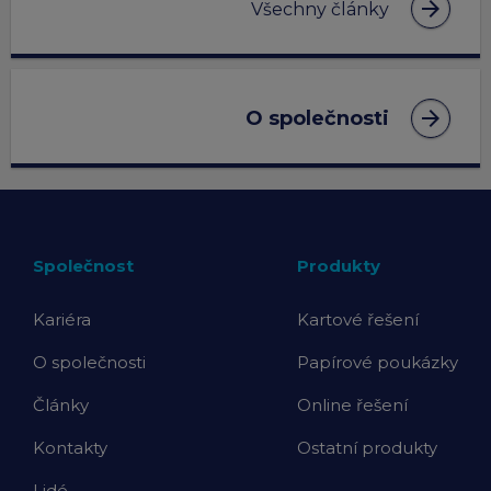
arrow_forward
Všechny články
arrow_forward
O společnosti
Společnost
Produkty
Kariéra
Kartové řešení
O společnosti
Papírové poukázky
Články
Online řešení
Kontakty
Ostatní produkty
Lidé