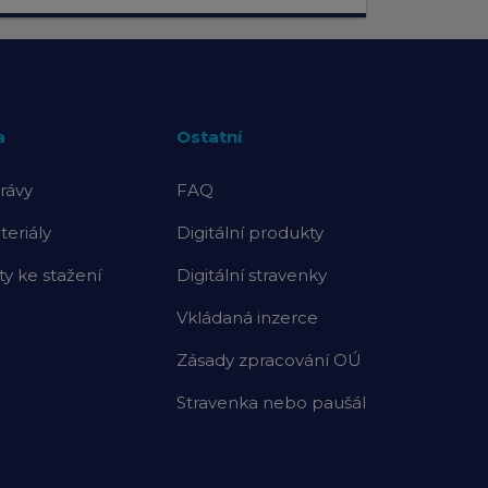
a
Ostatní
rávy
FAQ
eriály
Digitální produkty
 ke stažení
Digitální stravenky
Vkládaná inzerce
Zásady zpracování OÚ
Stravenka nebo paušál