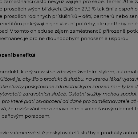
íc zaměstnanci často nevyužívají jen pro sebe. Téměř 20 %
e prospěch svých blízkých. Dalších 27,3 % tak činí alespoň ob
e prospěch rodinných příslušníků – dětí, partnerů nebo sen
enefitům pokrývají nejen vlastní potřeby, ale i potřeby cel
dopad. V tomto ohledu se zájem zaměstnanců přirozeně pot
městnanec je pro ně dlouhodobým přínosem a úsporou.
zení benefitů!
rodukt, který souvisí se zdravým životním stylem, automat
Klíčové je, aby šlo o produkt či službu, na kterou lékař vysta
ké služby poskytované zdravotnickými zařízeními – ty lze d
ytovatelů zdravotních služeb. Ostatní služby mohou spadat
 pro které platí osvobození od daně pro zaměstnavatele až d
vá, že rozlišování mezi zdravotním a volnočasovým benefi
 s daňovým poradcem.
avíc v rámci své sítě poskytovatelů služby a produkty automa