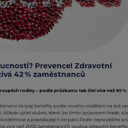
Edenred Benefity Pr
Návod k přihlášení
ucnosti? Prevence! Zdravotní
žívá 42 % zaměstnanců
 prospěch rodiny – podle průzkumu tak činí více než 65 
stnanci čerpají benefity podle nového rozdělení na dvě s
. Ačkoliv výčet služeb, které lze tímto způsobem hradit, zůs
boditelnost a pravidla jejich čerpání. Podle nejnovějšího p
i více než 2000 zaměstnanci[1], využívá zdravotní benefit