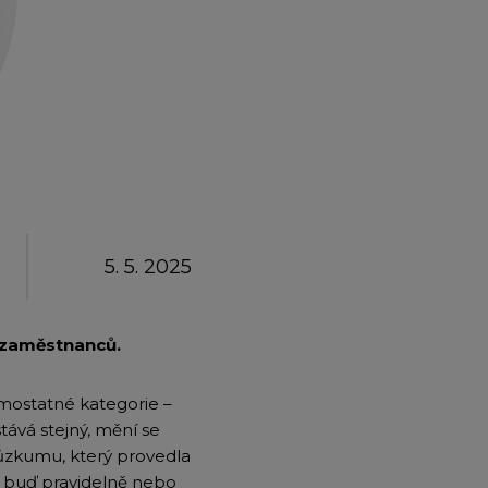
emium
arrow_forward
5. 5. 2025
% zaměstnanců.
amostatné kategorie –
tává stejný, mění se
růzkumu, který provedla
y buď pravidelně nebo