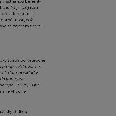
 zaměstnanců benefity
čas. Nejčastěji jsou
iorů v domácnosti.
é domácnosti, což
kává se zájmem firem –
icky spadá do kategorie
vil předpis. Zdravotním
ohledat například v
 do kategorie
o výše 23 278,50 Kč,“
tem je vhodné
ticky třídí do