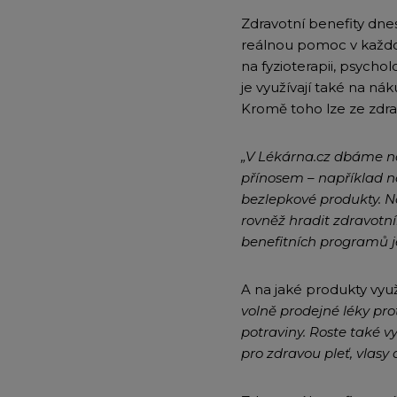
Zdravotní benefity dne
reálnou pomoc v každod
na fyzioterapii, psycho
je využívají také na ná
Kromě toho lze ze zdra
„V Lékárna.cz dbáme na
přínosem – například na
bezlepkové produkty. Na
rovněž hradit zdravotním
benefitních programů j
A na jaké produkty využ
volně prodejné léky prot
potraviny. Roste také v
pro zdravou pleť, vlasy 