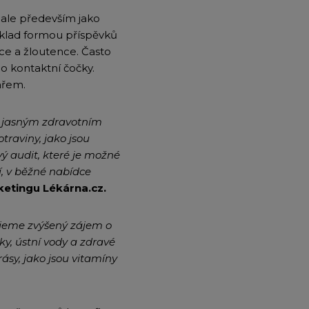
 ale především jako
íklad formou příspěvků
pce a žloutence. Často
bo kontaktní čočky.
ařem.
s jasným zdravotním
traviny, jako jsou
vý audit, které je možné
ní, v běžné nabídce
etingu Lékárna.cz.
ujeme zvýšený zájem o
ky, ústní vody a zdravé
ásy, jako jsou vitamíny