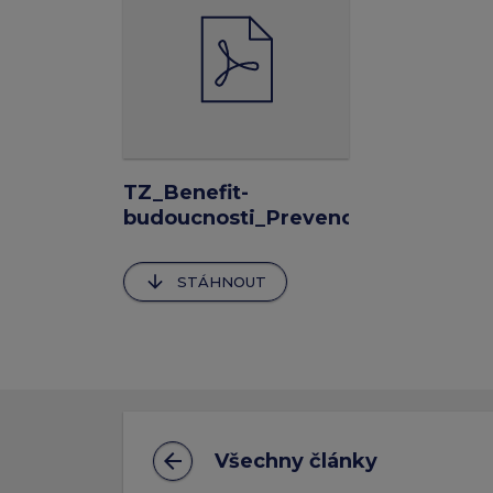
TZ_Benefit-
budoucnosti_Prevence_Zdravotni-
benefity
arrow_downward
STÁHNOUT
arrow_back
Všechny články