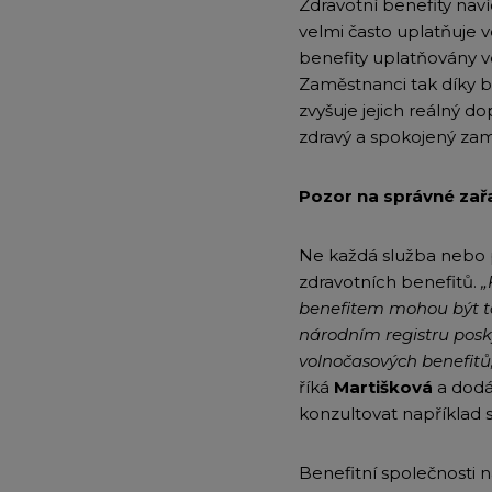
Zdravotní benefity nav
velmi často uplatňuje v
benefity uplatňovány v
Zaměstnanci tak díky b
zvyšuje jejich reálný 
zdravý a spokojený za
Pozor na správné zařa
Ne každá služba nebo p
zdravotních benefitů.
„
benefitem mohou být ta
národním registru posk
volnočasových benefitů,
říká
Martišková
a dodá
konzultovat například
Benefitní společnosti n