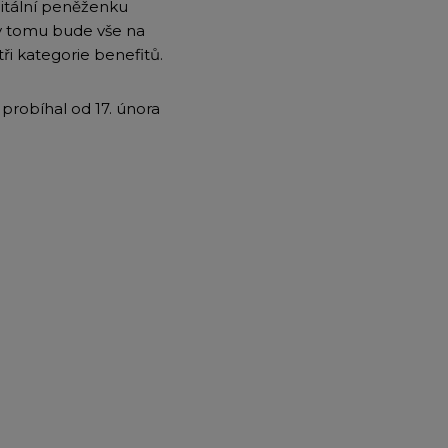
gitální peněženku
íky tomu bude vše na
ři kategorie benefitů.
probíhal od 17. února