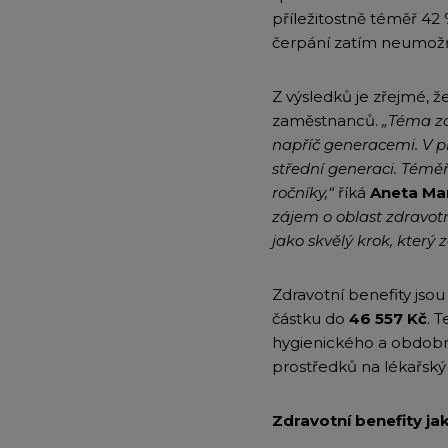
příležitostně téměř 42 
čerpání zatím neumožň
Z výsledků je zřejmé, ž
zaměstnanců.
„Téma zd
napříč generacemi. V p
střední generaci. Témě
ročníky,“
říká
Aneta Mar
zájem o oblast zdravot
jako skvělý krok, který
Zdravotní benefity jso
částku do
46
557 Kč
. 
hygienického a obdobn
prostředků na lékařský
Zdravotní benefity ja