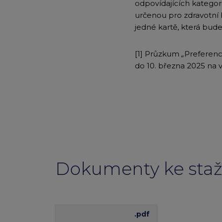
odpovídajících kategor
určenou pro zdravotní b
jedné kartě, která bude
[1] Průzkum
„
Preferenc
do 10. března 2025 na 
Dokumenty ke staž
.pdf