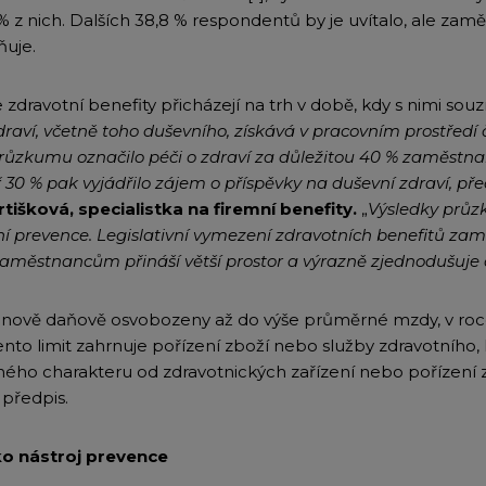
% z nich. Dalších 38,8 % respondentů by je uvítalo, ale zam
uje.
e zdravotní benefity přicházejí na trh v době, kdy s nimi sou
raví, včetně toho duševního, získává v pracovním prostředí č
růzkumu označilo péči o zdraví za důležitou 40 % zaměstnan
ř 30 % pak vyjádřilo zájem o příspěvky na duševní zdraví, p
tišková, specialistka na firemní benefity.
„
Výsledky průzk
ní prevence. Legislativní vymezení zdravotních benefitů za
 zaměstnancům přináší větší prostor a výrazně zjednodušuje 
u nově daňově osvobozeny až do výše průměrné mzdy, v roc
Tento limit zahrnuje pořízení zboží nebo služby zdravotního
ého charakteru od zdravotnických zařízení nebo pořízení 
 předpis.
ko nástroj prevence