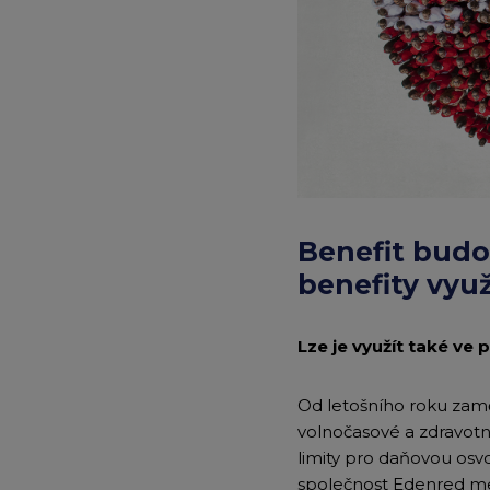
|
Tiskové
zprávy
|
Edenred
Benefit budo
benefity vyu
Lze je využít také ve
Od letošního roku zamě
volnočasové a zdravotní
limity pro daňovou osvo
společnost Edenred mez