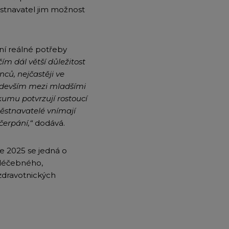
ěstnavatel jim možnost
zní reálné potřeby
ím dál větší důležitost
ců, nejčastěji ve
ředevším mezi mladšími
umu potvrzují rostoucí
městnavatelé vnímají
čerpání,“
dodává.
e 2025 se jedná o
, léčebného,
zdravotnických