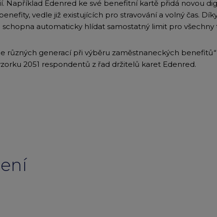
ií. Například Edenred ke své benefitní kartě přidá novou di
enefity, vedle již existujících pro stravování a volný čas. D
 schopna automaticky hlídat samostatný limit pro všechny t
e různých generací při výběru zaměstnaneckých benefitů
“
vzorku 2051 respondentů z řad držitelů karet Edenred.
ení