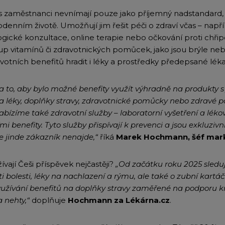
s zaměstnanci nevnímají pouze jako příjemný nadstandard,
enním životě. Umožňují jim řešit péči o zdraví včas – např
logické konzultace, online terapie nebo očkování proti chři
kup vitamínů či zdravotnických pomůcek, jako jsou brýle ne
votních benefitů hradit i léky a prostředky předepsané lék
 to, aby bylo možné benefity využít výhradně na produkty 
 léky, doplňky stravy, zdravotnické pomůcky nebo zdravé po
bízíme také zdravotní služby – laboratorní vyšetření a léko
i benefity. Tyto služby přispívají k prevenci a jsou exkluziv
e jinde zákazník nenajde,“
říká
Marek Hochmann, šéf mark
ívají Češi příspěvek nejčastěji?
„Od začátku roku 2025 sled
i bolesti, léky na nachlazení a rýmu, ale také o zubní kartáč
yužívání benefitů na doplňky stravy zaměřené na podporu kr
a nehty,“
doplňuje
Hochmann za Lékárna.cz
.