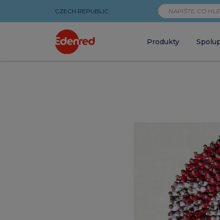
CZECH REPUBLIC
Produkty
Spolu
Benefit
budoucnosti?
Prevence!
Zdravotní
benefity
využívá
42 %
zaměstnanců