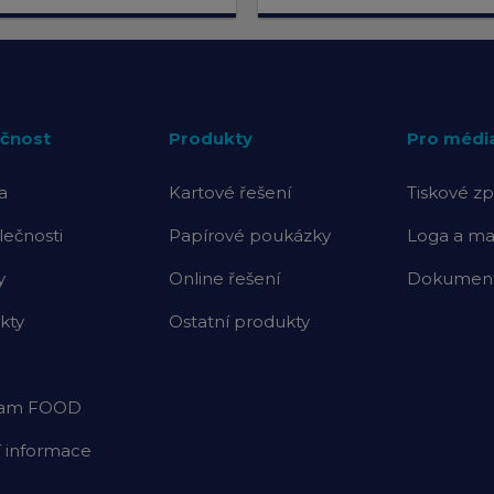
čnost
Produkty
Pro médi
a
Kartové řešení
Tiskové zp
lečnosti
Papírové poukázky
Loga a mat
y
Online řešení
Dokumenty
kty
Ostatní produkty
ram FOOD
í informace