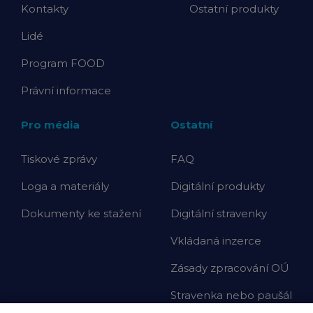
Kontakty
Ostatní produkty
Lidé
Program FOOD
Právní informace
Pro média
Ostatní
Tiskové zprávy
FAQ
Loga a materiály
Digitální produkty
Dokumenty ke stažení
Digitální stravenky
Vkládaná inzerce
Zásady zpracování OÚ
Stravenka nebo paušál