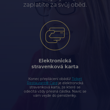
zaplatíte za svůj oběd.
chevron_right
Peněženka Edenred Benefits
Edenred Benefits poukázky
Edenred Benefity Premium
Ostatní produkty
Kontakty
Peněženka Edenred Health
All-in-One cafeterie FKSP
Edenred Compliments
Edenred Card FKSP
Stravenkový portál
Edenred Čistý
TANKARTA Benefit od Edenred
Qerko
Edenred Service
Informace k migraci na Edenred Card
Elektronická
stravenková karta
Konec přeplácení obědů!
Ticket
Restaurant® Card
je elektronická
stravenková karta, ze které se
odečítá vždy přesná částka. Navíc se
vám vejde do peněženky.