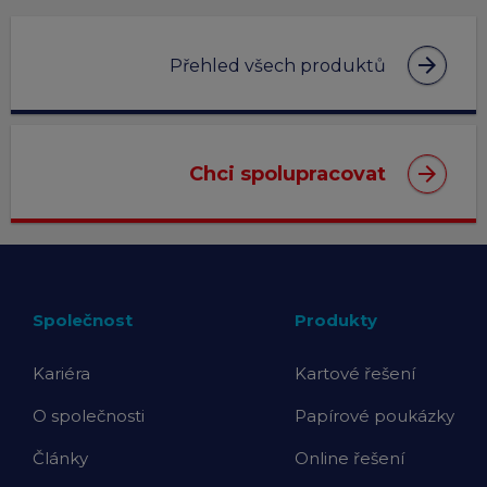
arrow_forward
Přehled všech produktů
arrow_forward
Chci spolupracovat
Společnost
Produkty
Kariéra
Kartové řešení
O společnosti
Papírové poukázky
Články
Online řešení