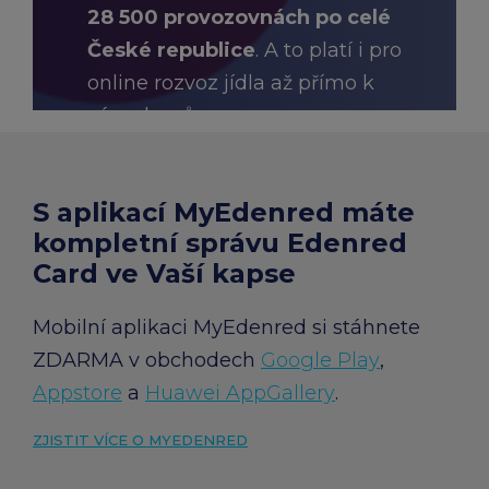
28 500 provozovnách po celé
České republice
. A to platí i pro
online rozvoz jídla až přímo k
vám domů.
S aplikací MyEdenred máte
HLEDAT PROVOZOVNY A E-
SHOPY
kompletní správu Edenred
Card ve Vaší kapse
Mobilní aplikaci MyEdenred si stáhnete
ZDARMA v obchodech
Google Play
,
Appstore
a
Huawei AppGallery
.
ZJISTIT VÍCE O MYEDENRED