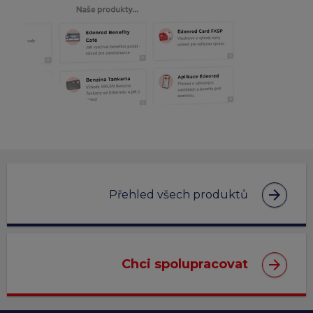
arrow_forward
Přehled všech produktů
arrow_forward
Chci spolupracovat