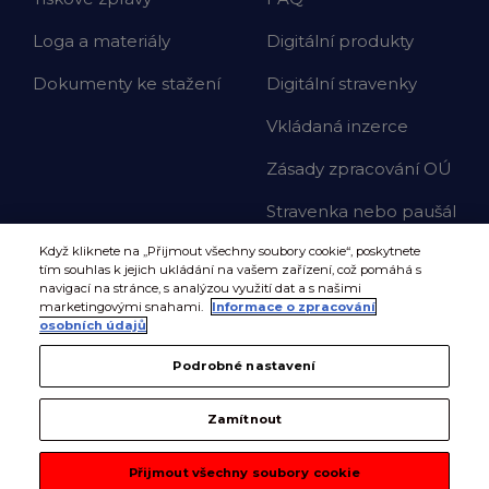
Loga a materiály
Digitální produkty
Dokumenty ke stažení
Digitální stravenky
Vkládaná inzerce
Zásady zpracování OÚ
Stravenka nebo paušál
Když kliknete na „Přijmout všechny soubory cookie“, poskytnete
tím souhlas k jejich ukládání na vašem zařízení, což pomáhá s
navigací na stránce, s analýzou využití dat a s našimi
marketingovými snahami.
Informace o zpracování
osobních údajů
Podrobné nastavení
Zamítnout
Přijmout všechny soubory cookie