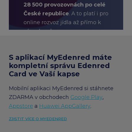
28 500 provozovnách po celé
České republice
. A to platí i pro
online rozvoz jídla až přímo k
vám domů.
S aplikací MyEdenred máte
HLEDAT PROVOZOVNY A E-
SHOPY
kompletní správu Edenred
Card ve Vaší kapse
Mobilní aplikaci MyEdenred si stáhnete
ZDARMA v obchodech
Google Play
,
Appstore
a
Huawei AppGallery
.
ZJISTIT VÍCE O MYEDENRED