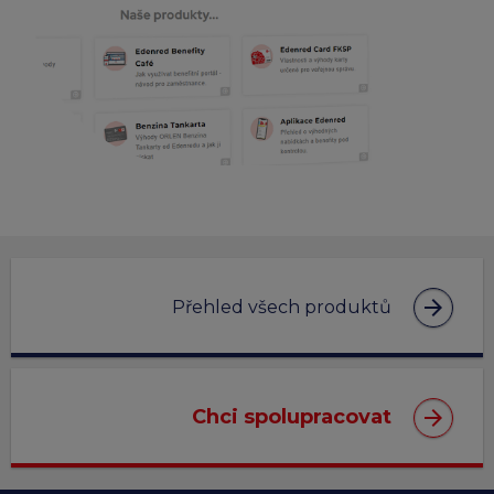
arrow_forward
Přehled všech produktů
arrow_forward
Chci spolupracovat