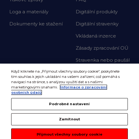
Loga a materiály
Digitální produkty
Dokumenty ke stažení
Digitální stravenky
Vkládaná inzerce
Zásady zpracování OÚ
Stravenka nebo paušál
Když kliknete na „Přijmout všechny soubory cookie“, poskytnete
tím souhlas k jejich ukládání na vašem zařízení, což pomáhá s
navigací na stránce, s analýzou využití dat a s našimi
marketingovými snahami.
Informace o zpracování
osobních údajů
Podrobné nastavení
Zamítnout
Přijmout všechny soubory cookie