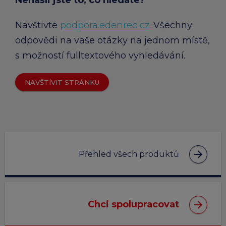
Navštivte
podpora.edenred.cz
. Všechny
odpovědi na vaše otázky na jednom místě,
s možností fulltextového vyhledávání.
NAVŠTÍVIT STRÁNKU
arrow_forward
Přehled všech produktů
arrow_forward
Chci spolupracovat