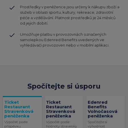
done
Prostředky v peněžence jsou určeny k nákupu zboží a
služeb v oblasti sportu, kultury, rekreace, zdravotní
péče a vzdělávání. Platnost prostředků je 24 měsíců
od jejich dobití.
done
Umožňuje platbu v provozovnách označených
samolepkou Edenred Benefits uvedených ve
vyhledávači provozoven nebo v mobilní aplikaci.
Spočítejte si úsporu
Ticket
Ticket
Edenred
Restaurant
Restaurant
Benefits
Stravenková
Stravenková
Volnočasová
peněženka
peněženka
peněženka
Výpočet podle
Výpočet podle
Spočítejte si
příspěvku
hodnoty stravenky
výhodnost