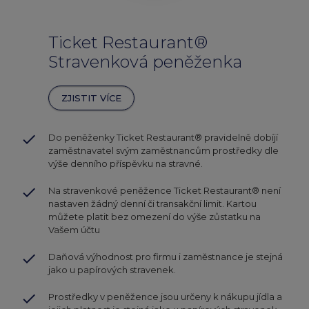
Ticket Restaurant®
Stravenková peněženka
ZJISTIT VÍCE
done
Do peněženky Ticket Restaurant® pravidelně dobíjí
zaměstnavatel svým zaměstnancům prostředky dle
výše denního příspěvku na stravné.
done
Na stravenkové peněžence Ticket Restaurant® není
nastaven žádný denní či transakční limit. Kartou
můžete platit bez omezení do výše zůstatku na
Vašem účtu
done
Daňová výhodnost pro firmu i zaměstnance je stejná
jako u papírových stravenek.
done
Prostředky v peněžence jsou určeny k nákupu jídla a