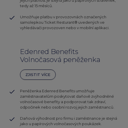
jejich platnost je stejná jako u papírových stravenek,
tedy až 15 měsíců.
done
Umožňuje platbu v provozovnách označených
samolepkou Ticket Resturant® uvedených ve
vyhledávači provozoven nebo v mobilní aplikaci.
Edenred Benefits
Volnočasová peněženka
ZJISTIT VÍCE
done
Peněženka Edenred Benefits umožňuje
zaměstnavatelům poskytovat daňově zvýhodněné
volnočasové benefity a podporovat tak zdraví,
odpočinek nebo osobní rozvoj jejich zaměstnanců.
done
Daňová výhodnost pro firmu i zaměstnance je stejná
jako u papírových volnočasových poukázek.