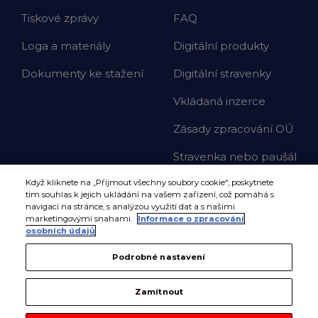
Tiskové zprávy
FAQ
Loga a materiály
Digitální produkty
Dokumenty ke stažení
Digitální stravenky
Vkládaná inzerce
Zásady zpracování OÚ
Stravenka nebo paušál
Když kliknete na „Přijmout všechny soubory cookie“, poskytnete
tím souhlas k jejich ukládání na vašem zařízení, což pomáhá s
navigací na stránce, s analýzou využití dat a s našimi
marketingovými snahami.
Informace o zpracování
osobních údajů
Podrobné nastavení
Zamítnout