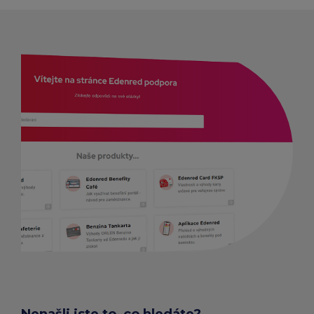
HLEDAT PROVOZOVNY A E-
SHOPY
Nenašli jste to, co hledáte?