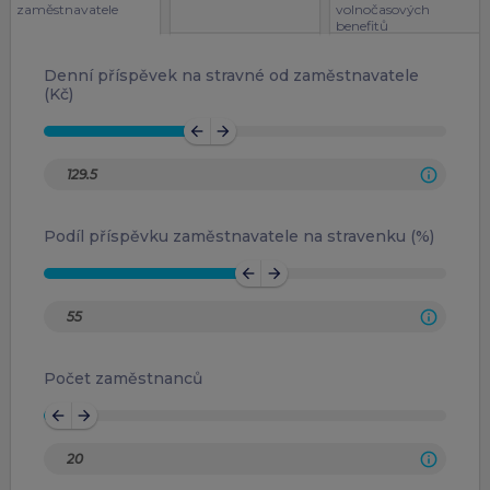
zaměstnavatele
volnočasových
benefitů
Denní příspěvek na stravné od zaměstnavatele
(Kč)
arrow_back
arrow_forward
Podíl příspěvku zaměstnavatele na stravenku (%)
arrow_back
arrow_forward
Počet zaměstnanců
arrow_back
arrow_forward