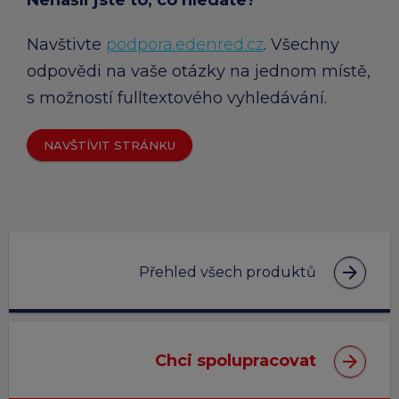
Navštivte
podpora.edenred.cz
. Všechny
odpovědi na vaše otázky na jednom místě,
s možností fulltextového vyhledávání.
NAVŠTÍVIT STRÁNKU
arrow_forward
Přehled všech produktů
arrow_forward
Chci spolupracovat