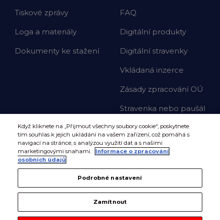
Tiskové zprávy
FAQ
Loga a materiály
Digitální produkty
Dokumenty ke stažení
Digitální stravenky
Vkládaná inzerce
Zásady zpracování OÚ
Stravenka nebo paušál
Když kliknete na „Přijmout všechny soubory cookie“, poskytnete
tím souhlas k jejich ukládání na vašem zařízení, což pomáhá s
navigací na stránce, s analýzou využití dat a s našimi
marketingovými snahami.
Informace o zpracování
osobních údajů
Podrobné nastavení
Zamítnout