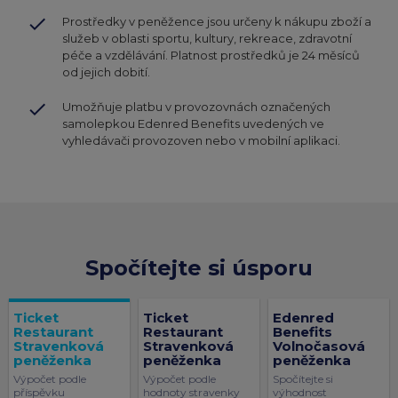
done
Prostředky v peněžence jsou určeny k nákupu zboží a
služeb v oblasti sportu, kultury, rekreace, zdravotní
péče a vzdělávání. Platnost prostředků je 24 měsíců
od jejich dobití.
done
Umožňuje platbu v provozovnách označených
samolepkou Edenred Benefits uvedených ve
vyhledávači provozoven nebo v mobilní aplikaci.
Spočítejte si úsporu
Ticket
Ticket
Edenred
Restaurant
Restaurant
Benefits
Stravenková
Stravenková
Volnočasová
peněženka
peněženka
peněženka
Výpočet podle
Výpočet podle
Spočítejte si
příspěvku
hodnoty stravenky
výhodnost