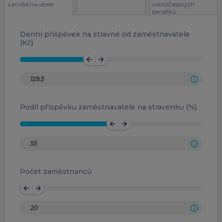
zaměstnavatele
volnočasových
benefitů
Denní příspěvek na stravné od zaměstnavatele
(Kč)
arrow_back
arrow_forward
Podíl příspěvku zaměstnavatele na stravenku (%)
arrow_back
arrow_forward
Počet zaměstnanců
arrow_back
arrow_forward