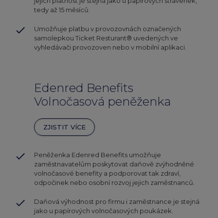
jejich platnost je stejná jako u papírových stravenek,
tedy až 15 měsíců.
done
Umožňuje platbu v provozovnách označených
samolepkou Ticket Resturant® uvedených ve
vyhledávači provozoven nebo v mobilní aplikaci.
Edenred Benefits
Volnočasová peněženka
ZJISTIT VÍCE
done
Peněženka Edenred Benefits umožňuje
zaměstnavatelům poskytovat daňově zvýhodněné
volnočasové benefity a podporovat tak zdraví,
odpočinek nebo osobní rozvoj jejich zaměstnanců.
done
Daňová výhodnost pro firmu i zaměstnance je stejná
jako u papírových volnočasových poukázek.