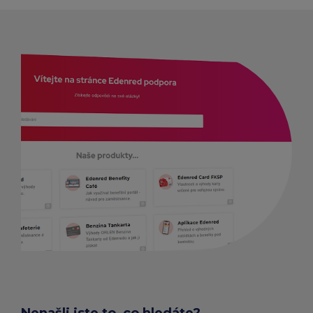
HLEDAT PROVOZOVNY A E-
SHOPY
Nenašli jste to, co hledáte?