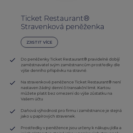
Ticket Restaurant®
Stravenková peněženka
ZJISTIT VÍCE
done
Do peněženky Ticket Restaurant® pravidelně dobíjí
zaměstnavatel svým zaměstnancům prostředky dle
výše denního příspěvku na stravné.
done
Na stravenkové peněžence Ticket Restaurant® není
nastaven žádný denní či transakční limit. Kartou
můžete platit bez omezení do výše zůstatku na
Vašem účtu
done
Daňová výhodnost pro firmu i zaměstnance je stejná
jako u papírových stravenek.
done
Prostředky v peněžence jsou určeny k nákupu jídla a