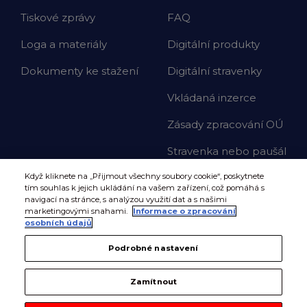
Tiskové zprávy
FAQ
Loga a materiály
Digitální produkty
Dokumenty ke stažení
Digitální stravenky
Vkládaná inzerce
Zásady zpracování OÚ
Stravenka nebo paušál
Když kliknete na „Přijmout všechny soubory cookie“, poskytnete
tím souhlas k jejich ukládání na vašem zařízení, což pomáhá s
navigací na stránce, s analýzou využití dat a s našimi
marketingovými snahami.
Informace o zpracování
osobních údajů
Podrobné nastavení
Zamítnout