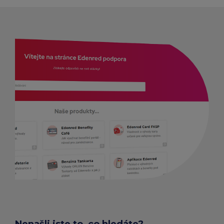
HLEDAT PROVOZOVNY A E-
SHOPY
Nenašli jste to, co hledáte?