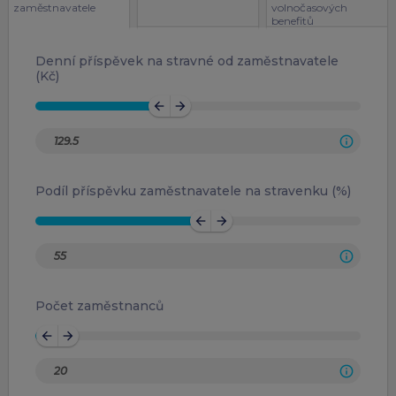
zaměstnavatele
volnočasových
benefitů
Denní příspěvek na stravné od zaměstnavatele
(Kč)
arrow_back
arrow_forward
Podíl příspěvku zaměstnavatele na stravenku (%)
arrow_back
arrow_forward
Počet zaměstnanců
arrow_back
arrow_forward