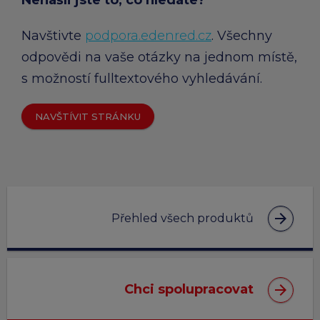
Navštivte
podpora.edenred.cz
. Všechny
odpovědi na vaše otázky na jednom místě,
s možností fulltextového vyhledávání.
NAVŠTÍVIT STRÁNKU
arrow_forward
Přehled všech produktů
arrow_forward
Chci spolupracovat