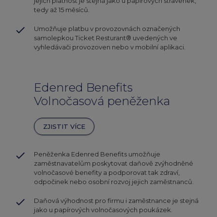
jejich platnost je stejná jako u papírových stravenek,
tedy až 15 měsíců.
done
Umožňuje platbu v provozovnách označených
samolepkou Ticket Resturant® uvedených ve
vyhledávači provozoven nebo v mobilní aplikaci.
Edenred Benefits
Volnočasová peněženka
ZJISTIT VÍCE
done
Peněženka Edenred Benefits umožňuje
zaměstnavatelům poskytovat daňově zvýhodněné
volnočasové benefity a podporovat tak zdraví,
odpočinek nebo osobní rozvoj jejich zaměstnanců.
done
Daňová výhodnost pro firmu i zaměstnance je stejná
jako u papírových volnočasových poukázek.