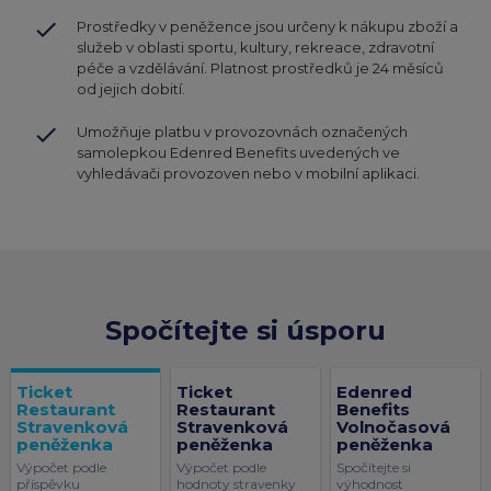
done
Prostředky v peněžence jsou určeny k nákupu zboží a
služeb v oblasti sportu, kultury, rekreace, zdravotní
péče a vzdělávání. Platnost prostředků je 24 měsíců
od jejich dobití.
done
Umožňuje platbu v provozovnách označených
samolepkou Edenred Benefits uvedených ve
vyhledávači provozoven nebo v mobilní aplikaci.
Spočítejte si úsporu
Ticket
Ticket
Edenred
Restaurant
Restaurant
Benefits
Stravenková
Stravenková
Volnočasová
peněženka
peněženka
peněženka
Výpočet podle
Výpočet podle
Spočítejte si
příspěvku
hodnoty stravenky
výhodnost