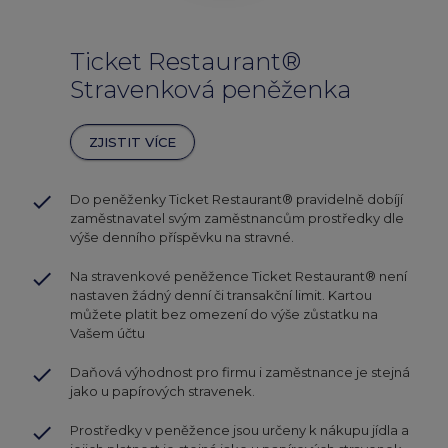
Ticket Restaurant®
Stravenková peněženka
ZJISTIT VÍCE
done
Do peněženky Ticket Restaurant® pravidelně dobíjí
zaměstnavatel svým zaměstnancům prostředky dle
výše denního příspěvku na stravné.
done
Na stravenkové peněžence Ticket Restaurant® není
nastaven žádný denní či transakční limit. Kartou
můžete platit bez omezení do výše zůstatku na
Vašem účtu
done
Daňová výhodnost pro firmu i zaměstnance je stejná
jako u papírových stravenek.
done
Prostředky v peněžence jsou určeny k nákupu jídla a