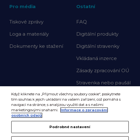
Pro média
Ostatní
Tiskové zprávy
FAQ
Loga a materiály
Digitální produkty
Dokumenty ke stažení
Digitální stravenky
Vkládaná inzerce
Zásady zpracování OÚ
Stravenka nebo paušál
Když kliknete na „Přijmout všechny soubory cookie“, poskytnete
tím souhlas k jejich ukládání na vašem zařízení, což pomáhá s
navigací na stránce, s analýzou využití dat a s našimi
marketingovými snahami.
Informace o zpracování
osobních údajů
Podrobné nastavení