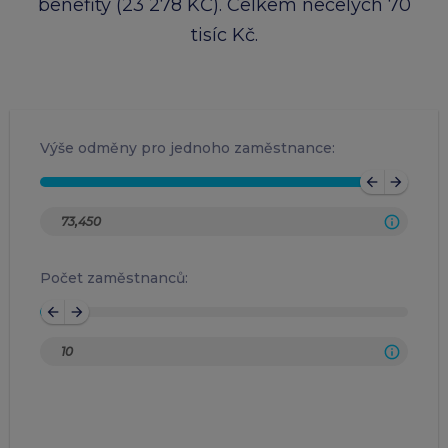
benefity (23 278 KČ). Celkem necelých 70
tisíc Kč.
Výše odměny pro jednoho zaměstnance:
arrow_back
arrow_forward
Počet zaměstnanců:
arrow_back
arrow_forward