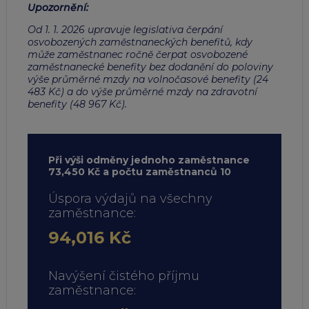
Upozornění
:
Od 1. 1. 2026 upravuje legislativa čerpání
osvobozených zaměstnaneckých benefitů, kdy
může zaměstnanec ročně čerpat osvobozené
zaměstnanecké benefity bez dodanění do poloviny
výše průměrné mzdy na volnočasové benefity (24
483 Kč) a do výše průměrné mzdy na zdravotní
benefity (48 967 Kč).
Při výši odměny jednoho zaměstnance
73,450 Kč a počtu zaměstnanců 10
Úspora výdajů na všechny
zaměstnance:
94,016 Kč
Navýšení čistého příjmu
zaměstnance: