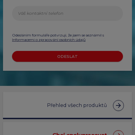
Odesláním formuláře potvrzuji, že jsem se seznámil s
Informacemi o zpracování osobních údajů
ODESLAT
arrow_forward
Přehled všech produktů