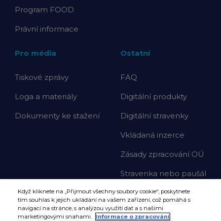
Program FOOD
Právní informace
Pro média
Ostatní
Tiskové zprávy
FAQ
Loga a materiály
Digitální produkty
Dokumenty ke stažení
Digitální stravenky
Vkládaná inzerce
Zásady zpracování OÚ
Stravenka nebo paušál
Když kliknete na „Přijmout všechny soubory cookie“, poskytnete
tím souhlas k jejich ukládání na vašem zařízení, což pomáhá s
navigací na stránce, s analýzou využití dat a s našimi
marketingovými snahami.
Informace o zpracování