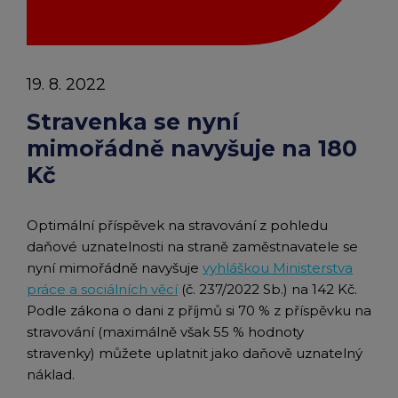
chevron_right
Peněženka Edenred Benefits
Edenred Benefits poukázky
Edenred Benefity Premium
Ostatní produkty
Kontakty
Peněženka Edenred Health
All-in-One cafeterie FKSP
Edenred Compliments
19. 8. 2022
Edenred Card FKSP
Stravenkový portál
Edenred Čistý
Stravenka se nyní
mimořádně navyšuje na 180
TANKARTA Benefit od Edenred
Qerko
Edenred Service
Kč
Informace k migraci na Edenred Card
Optimální příspěvek na stravování z pohledu
daňové uznatelnosti na straně zaměstnavatele se
nyní mimořádně navyšuje
vyhláškou Ministerstva
práce a sociálních věcí
(č. 237/2022 Sb.) na 142 Kč.
Podle zákona o dani z příjmů si 70 % z příspěvku na
stravování (maximálně však 55 % hodnoty
stravenky) můžete uplatnit jako daňově uznatelný
náklad.