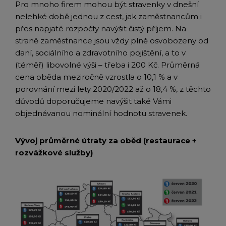
Pro mnoho firem mohou být stravenky v dnešní
nelehké době jednou z cest, jak zaměstnancům i
přes napjaté rozpočty navýšit čistý příjem. Na
straně zaměstnance jsou vždy plně osvobozeny od
daní, sociálního a zdravotního pojištění, a to v
(téměř) libovolné výši – třeba i 200 Kč. Průměrná
cena oběda meziročně vzrostla o 10,1 % a v
porovnání mezi lety 2020/2022 až o 18,4 %, z těchto
důvodů doporučujeme navýšit také Vámi
objednávanou nominální hodnotu stravenek.
Vývoj průměrné útraty za oběd (restaurace +
rozvážkové služby)