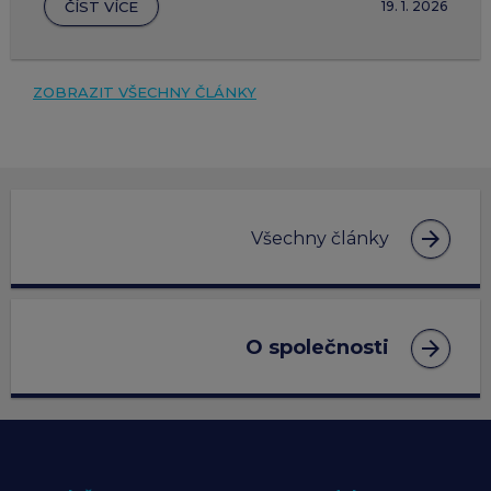
ČÍST VÍCE
19. 1. 2026
ZOBRAZIT VŠECHNY ČLÁNKY
arrow_forward
Všechny články
arrow_forward
O společnosti