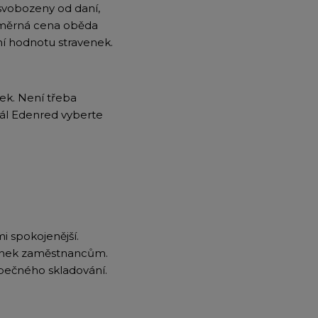
osvobozeny od daní,
Průměrná cena oběda
ní hodnotu stravenek.
ek. Není třeba
tál Edenred vyberte
i spokojenější.
avenek zaměstnancům.
pečného skladování.