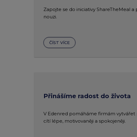
Zapojte se do iniciativy ShareTheMeal a
nouzi.
ČÍST VÍCE
Přinášíme radost do života
V Edenred pomáháme firmám vytvářet pr
cítí lépe, motivovaněji a spokojeněji.