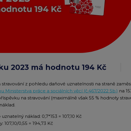
Edenred Benefity Pr
Návod k přihlášení
ku 2023 má hodnotu 194 Kč
 stravování z pohledu daňové uznatelnosti na straně zaměs
u Ministerstva práce a sociálních věcí (č.467/2022 Sb.)
na 15
z příspěvku na stravování (maximálně však 55 % hodnoty stra
náklad.
uznatelný náklad: 0,7*153 = 107,10 Kč
 107,10/0,55 = 194,73 Kč