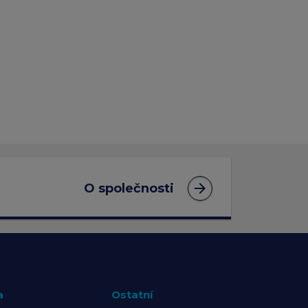
arrow_forward
O společnosti
a
Ostatní