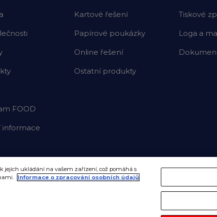
a
Kartové řešení
Tiskové zp
lečnosti
Papírové poukázky
Loga a mat
y
Online řešení
Dokumenty
kty
Ostatní produkty
ram FOOD
í informace
 k jejich ukládání na vašem zařízení, což pomáhá s
ahami.
Informace o zpracování osobních údajů