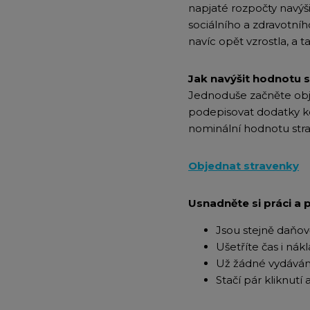
napjaté rozpočty navýši
sociálního a zdravotníh
navíc opět vzrostla, a
Jak navýšit hodnotu 
Jednoduše začněte obje
podepisovat dodatky ke
nominální hodnotu stra
Objednat stravenky
Usnadněte si práci a 
Jsou stejně daňově
Ušetříte čas i ná
Už žádné vydávání
Stačí pár kliknutí