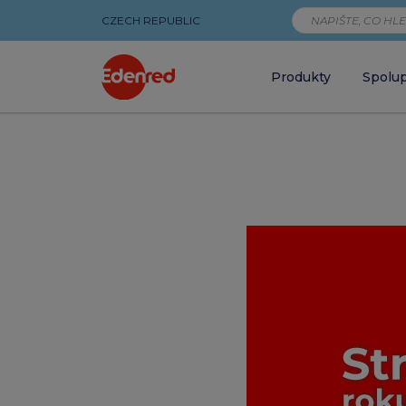
CZECH REPUBLIC
Produkty
Spolu
Stravenka
roku
2023
má
hodnotu
194
Kč