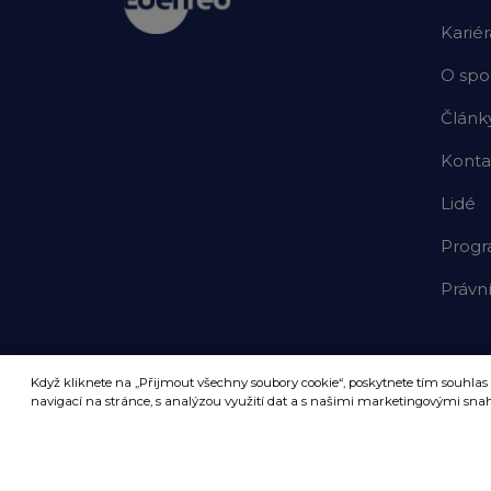
Kariér
O spo
Článk
Konta
Lidé
Prog
Právn
Když kliknete na „Přijmout všechny soubory cookie“, poskytnete tím souhlas
navigací na stránce, s analýzou využití dat a s našimi marketingovými sn