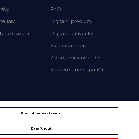
rávy
FAQ
eriály
Digitální produkty
 ke stažení
Digitální stravenky
Vkládaná inzerce
Zásady zpracování OÚ
Stravenka nebo paušál
Podrobné nastavení
Zamítnout