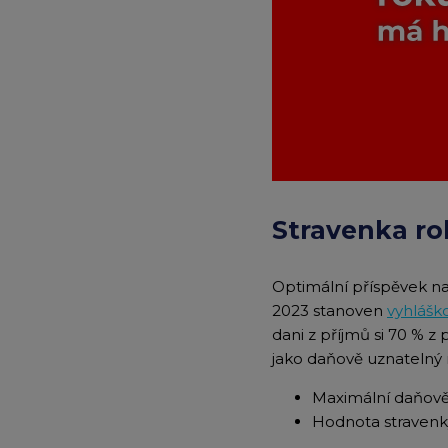
Stravenka ro
Optimální příspěvek na
2023 stanoven
vyhláško
dani z příjmů si 70 % 
jako daňově uznatelný 
Maximální daňově 
Hodnota stravenky: