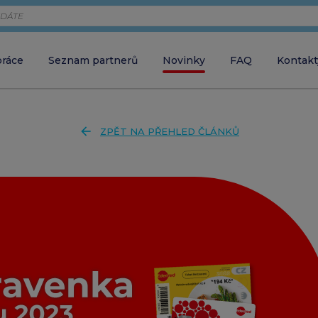
práce
Seznam partnerů
Novinky
FAQ
Kontakt
Zaměstnava
chci objednávat 
arrow_back
ZPĚT NA PŘEHLED ČLÁNKŮ
Zaměstnane
close
ZAVŘÍT VYHLEDÁVÁNÍ
chci aktivovat ka
Partner
chci akceptovat 