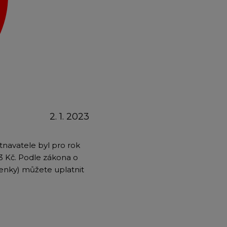
emium
arrow_forward
2. 1. 2023
tnavatele byl pro rok
3 Kč. Podle zákona o
venky) můžete uplatnit