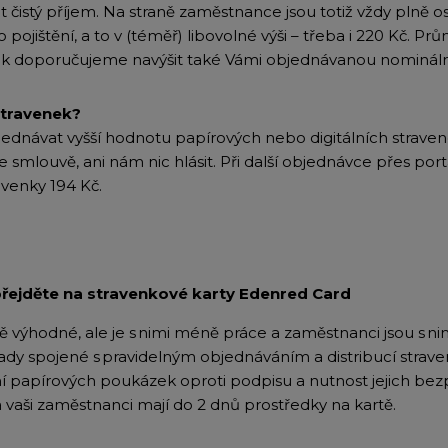
t čistý příjem. Na straně zaměstnance jsou totiž vždy plně 
o pojištění, a to v (téměř) libovolné výši – třeba i 220 Kč. 
 tak doporučujeme navýšit také Vámi objednávanou nominál
stravenek?
dnávat vyšší hodnotu papírových nebo digitálních straven
 smlouvě, ani nám nic hlásit. Při další objednávce přes por
venky 194 Kč.
přejděte na stravenkové karty Edenred Card
 výhodné, ale je s nimi méně práce a zaměstnanci jsou s nim
klady spojené s pravidelným objednáváním a distribucí str
 papírových poukázek oproti podpisu a nutnost jejich bez
 a vaši zaměstnanci mají do 2 dnů prostředky na kartě.