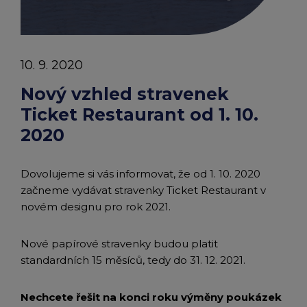
chevron_right
|
Peněženka Edenred Benefits
Edenred Benefits poukázky
Edenred Benefity Premium
Ostatní produkty
Kontakty
Články
Peněženka Edenred Health
All-in-One cafeterie FKSP
Edenred Compliments
10. 9. 2020
|
Edenred Card FKSP
Stravenkový portál
Edenred Čistý
Nový vzhled stravenek
Edenred
Ticket Restaurant od 1. 10.
TANKARTA Benefit od Edenred
Qerko
Edenred Service
2020
Informace k migraci na Edenred Card
Dovolujeme si vás informovat, že od 1. 10. 2020
začneme vydávat stravenky Ticket Restaurant v
novém designu pro rok 2021.
Nové papírové stravenky budou platit
standardních 15 měsíců, tedy do 31. 12. 2021.
Nechcete řešit na konci roku výměny poukázek